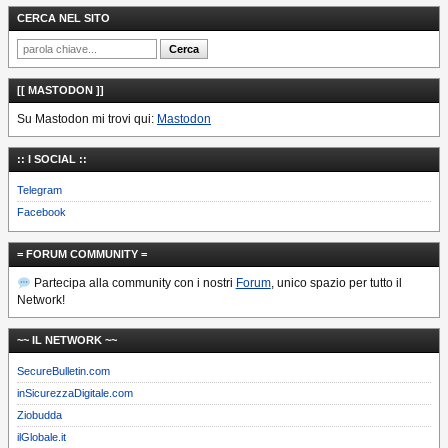
CERCA NEL SITO
[[ MASTODON ]]
Su Mastodon mi trovi qui:
Mastodon
:: I SOCIAL ::
Telegram
Facebook
= FORUM COMMUNITY =
Partecipa alla community con i nostri
Forum
, unico spazio per tutto il
Network!
~~ IL NETWORK ~~
SecureBulletin.com
inSicurezzaDigitale.com
Ziobudda
ilGlobale.it