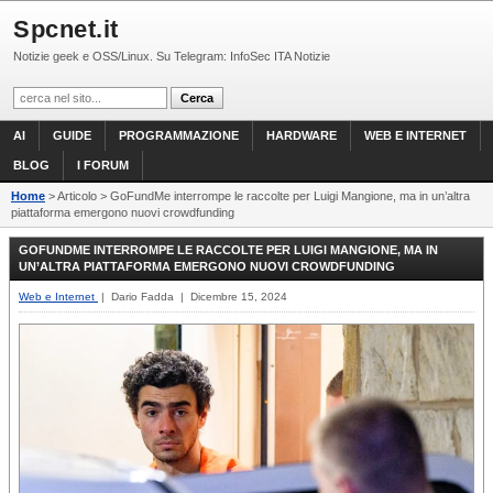
Spcnet.it
Notizie geek e OSS/Linux. Su Telegram: InfoSec ITA Notizie
AI
GUIDE
PROGRAMMAZIONE
HARDWARE
WEB E INTERNET
BLOG
I FORUM
Home
> Articolo > GoFundMe interrompe le raccolte per Luigi Mangione, ma in un’altra
piattaforma emergono nuovi crowdfunding
GOFUNDME INTERROMPE LE RACCOLTE PER LUIGI MANGIONE, MA IN
UN’ALTRA PIATTAFORMA EMERGONO NUOVI CROWDFUNDING
Web e Internet
| Dario Fadda | Dicembre 15, 2024