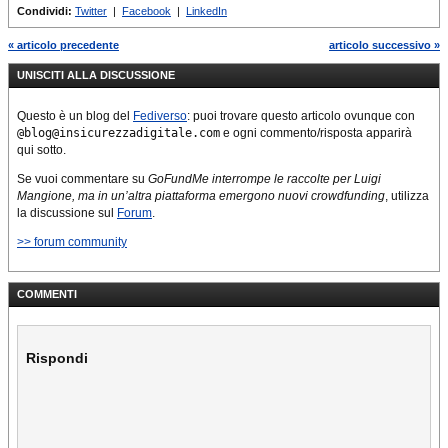
Condividi:
Twitter
|
Facebook
|
LinkedIn
« articolo precedente
articolo successivo »
UNISCITI ALLA DISCUSSIONE
Questo è un blog del
Fediverso
: puoi trovare questo articolo ovunque con
@blog@insicurezzadigitale.com
e ogni commento/risposta apparirà
qui sotto.
Se vuoi commentare su
GoFundMe interrompe le raccolte per Luigi
Mangione, ma in un’altra piattaforma emergono nuovi crowdfunding
, utilizza
la discussione sul
Forum
.
>> forum community
COMMENTI
Rispondi