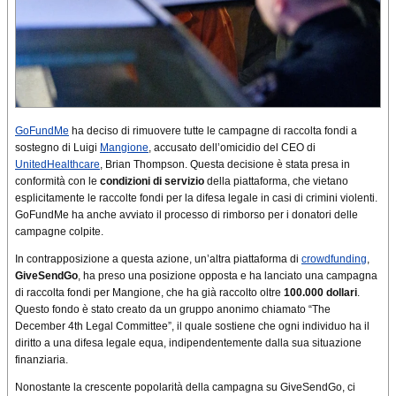
GoFundMe
ha deciso di rimuovere tutte le campagne di raccolta fondi a
sostegno di Luigi
Mangione
, accusato dell’omicidio del CEO di
UnitedHealthcare
, Brian Thompson. Questa decisione è stata presa in
conformità con le
condizioni di servizio
della piattaforma, che vietano
esplicitamente le raccolte fondi per la difesa legale in casi di crimini violenti.
GoFundMe ha anche avviato il processo di rimborso per i donatori delle
campagne colpite.
In contrapposizione a questa azione, un’altra piattaforma di
crowdfunding
,
GiveSendGo
, ha preso una posizione opposta e ha lanciato una campagna
di raccolta fondi per Mangione, che ha già raccolto oltre
100.000 dollari
.
Questo fondo è stato creato da un gruppo anonimo chiamato “The
December 4th Legal Committee”, il quale sostiene che ogni individuo ha il
diritto a una difesa legale equa, indipendentemente dalla sua situazione
finanziaria.
Nonostante la crescente popolarità della campagna su GiveSendGo, ci