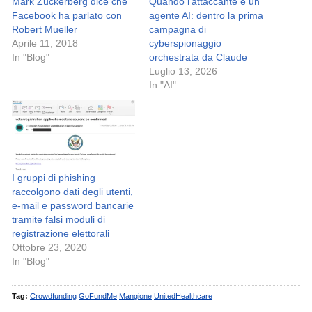
Mark Zuckerberg dice che
Quando l’attaccante è un
Facebook ha parlato con
agente AI: dentro la prima
Robert Mueller
campagna di
Aprile 11, 2018
cyberspionaggio
In "Blog"
orchestrata da Claude
Luglio 13, 2026
In "AI"
I gruppi di phishing
raccolgono dati degli utenti,
e-mail e password bancarie
tramite falsi moduli di
registrazione elettorali
Ottobre 23, 2020
In "Blog"
Tag:
Crowdfunding
GoFundMe
Mangione
UnitedHealthcare