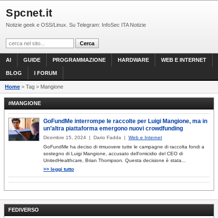
Spcnet.it
Notizie geek e OSS/Linux. Su Telegram: InfoSec ITA Notizie
AI
GUIDE
PROGRAMMAZIONE
HARDWARE
WEB E INTERNET
BLOG
I FORUM
Home
> Tag > Mangione
#MANGIONE
GoFundMe interrompe le raccolte per Luigi Mangione, ma in
un’altra piattaforma emergono nuovi crowdfunding
Dicembre 15, 2024 | Dario Fadda |
Web e Internet
GoFundMe ha deciso di rimuovere tutte le campagne di raccolta fondi a
sostegno di Luigi Mangione, accusato dell’omicidio del CEO di
UnitedHealthcare, Brian Thompson. Questa decisione è stata...
>> leggi tutto
FEDIVERSO