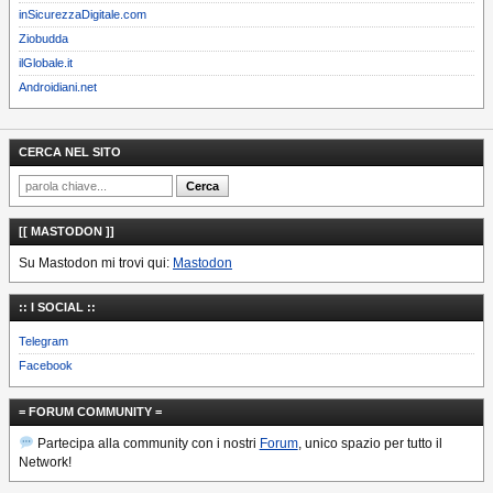
inSicurezzaDigitale.com
Ziobudda
ilGlobale.it
Androidiani.net
CERCA NEL SITO
[[ MASTODON ]]
Su Mastodon mi trovi qui:
Mastodon
:: I SOCIAL ::
Telegram
Facebook
= FORUM COMMUNITY =
Partecipa alla community con i nostri
Forum
, unico spazio per tutto il
Network!