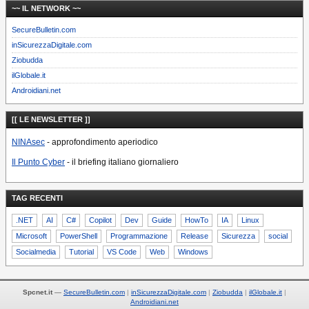
~~ IL NETWORK ~~
SecureBulletin.com
inSicurezzaDigitale.com
Ziobudda
ilGlobale.it
Androidiani.net
[[ LE NEWSLETTER ]]
NINAsec
- approfondimento aperiodico
Il Punto Cyber
- il briefing italiano giornaliero
TAG RECENTI
.NET
AI
C#
Copilot
Dev
Guide
HowTo
IA
Linux
Microsoft
PowerShell
Programmazione
Release
Sicurezza
social
Socialmedia
Tutorial
VS Code
Web
Windows
Spcnet.it
—
SecureBulletin.com
inSicurezzaDigitale.com
Ziobudda
ilGlobale.it
Androidiani.net