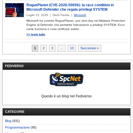
RoguePlanet (CVE-2026-50656): la race condition in
Microsoft Defender che regala privilegi SYSTEM
Luglio 15, 2026 | Dario Fadda |
Microsoft
Microsoft ha corretto RoguePlanet, uno zero-day nel Malware Protection
Engine di Defender che permette l'elevazione a privilegi SYSTEM. Ecco
come funziona e cosa verificare subito.
>> leggi tutto
Paginazione
1
2
3
…
13
Successivi »
degli
articoli
FEDIVERSO
Questo è un blog nel Fediverso
CATEGORIE
Blog
(931)
Programmazione
(95)