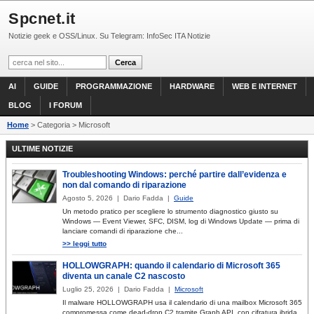
Spcnet.it
Notizie geek e OSS/Linux. Su Telegram: InfoSec ITA Notizie
AI
GUIDE
PROGRAMMAZIONE
HARDWARE
WEB E INTERNET
BLOG
I FORUM
Home
> Categoria > Microsoft
ULTIME NOTIZIE
Troubleshooting Windows: perché partire dall’evidenza e
non dal comando di riparazione
Agosto 5, 2026 | Dario Fadda |
Guide
Un metodo pratico per scegliere lo strumento diagnostico giusto su
Windows — Event Viewer, SFC, DISM, log di Windows Update — prima di
lanciare comandi di riparazione che...
>> leggi tutto
HOLLOWGRAPH: quando il calendario di Microsoft 365
diventa un canale C2 nascosto
Luglio 25, 2026 | Dario Fadda |
Microsoft
Il malware HOLLOWGRAPH usa il calendario di una mailbox Microsoft 365
compromessa come dead-drop C2 tramite Graph API, con cifratura ibrida