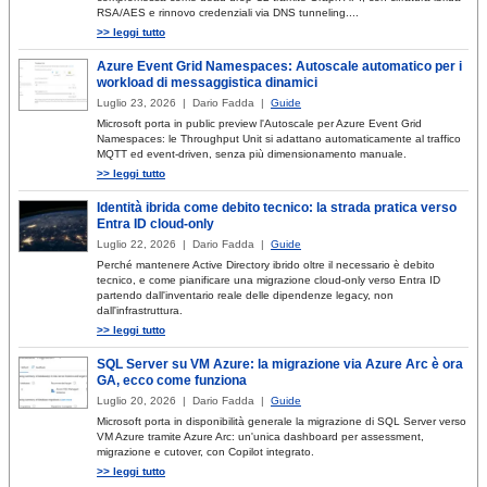
RSA/AES e rinnovo credenziali via DNS tunneling....
>> leggi tutto
Azure Event Grid Namespaces: Autoscale automatico per i
workload di messaggistica dinamici
Luglio 23, 2026 | Dario Fadda |
Guide
Microsoft porta in public preview l'Autoscale per Azure Event Grid
Namespaces: le Throughput Unit si adattano automaticamente al traffico
MQTT ed event-driven, senza più dimensionamento manuale.
>> leggi tutto
Identità ibrida come debito tecnico: la strada pratica verso
Entra ID cloud-only
Luglio 22, 2026 | Dario Fadda |
Guide
Perché mantenere Active Directory ibrido oltre il necessario è debito
tecnico, e come pianificare una migrazione cloud-only verso Entra ID
partendo dall'inventario reale delle dipendenze legacy, non
dall'infrastruttura.
>> leggi tutto
SQL Server su VM Azure: la migrazione via Azure Arc è ora
GA, ecco come funziona
Luglio 20, 2026 | Dario Fadda |
Guide
Microsoft porta in disponibilità generale la migrazione di SQL Server verso
VM Azure tramite Azure Arc: un'unica dashboard per assessment,
migrazione e cutover, con Copilot integrato.
>> leggi tutto