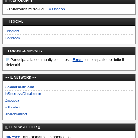
[[ MASTODON ]]
Su Mastodon mi trovi qui:
Mastodon
:: I SOCIAL ::
Telegram
Facebook
= FORUM COMMUNITY =
Partecipa alla community con i nostri
Forum
, unico spazio per tutto il
Network!
~~ IL NETWORK ~~
SecureBulletin.com
inSicurezzaDigitale.com
Ziobudda
ilGlobale.it
Androidiani.net
[[ LE NEWSLETTER ]]
NINAsec
- approfondimento aperiodico