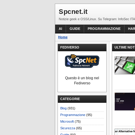
Spcnet.it
Notizie geek e OSS/Linux. Su Telegram: InfoSec ITA
AI
GUIDE
PROGRAMMAZIONE
HA
Home
FEDIVERSO
ULTIME NOT
Questo è un blog nel
Fediverso
CATEGORIE
Blog
(931)
Programmazione
(95)
Microsoft
(75)
Sicurezza
(65)
Guide
(64)