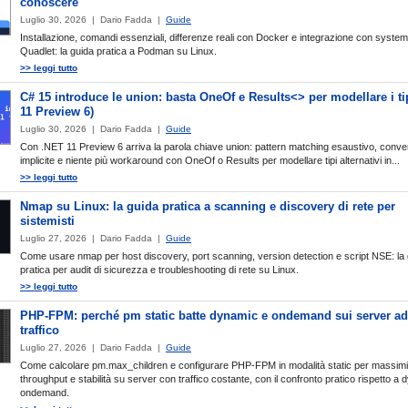
conoscere
Luglio 30, 2026 | Dario Fadda |
Guide
Installazione, comandi essenziali, differenze reali con Docker e integrazione con system
Quadlet: la guida pratica a Podman su Linux.
>> leggi tutto
C# 15 introduce le union: basta OneOf e Results<> per modellare i ti
11 Preview 6)
Luglio 30, 2026 | Dario Fadda |
Guide
Con .NET 11 Preview 6 arriva la parola chiave union: pattern matching esaustivo, conve
implicite e niente più workaround con OneOf o Results per modellare tipi alternativi in...
>> leggi tutto
Nmap su Linux: la guida pratica a scanning e discovery di rete per
sistemisti
Luglio 27, 2026 | Dario Fadda |
Guide
Come usare nmap per host discovery, port scanning, version detection e script NSE: la
pratica per audit di sicurezza e troubleshooting di rete su Linux.
>> leggi tutto
PHP-FPM: perché pm static batte dynamic e ondemand sui server ad
traffico
Luglio 27, 2026 | Dario Fadda |
Guide
Come calcolare pm.max_children e configurare PHP-FPM in modalità static per massim
throughput e stabilità su server con traffico costante, con il confronto pratico rispetto a
ondemand.