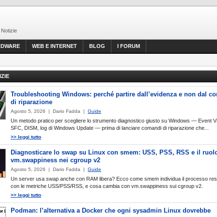
 Notizie
RDWARE
WEB E INTERNET
BLOG
I FORUM
IZIE
Troubleshooting Windows: perché partire dall’evidenza e non dal 
di riparazione
Agosto 5, 2026 | Dario Fadda |
Guide
Un metodo pratico per scegliere lo strumento diagnostico giusto su Windows — Event V
SFC, DISM, log di Windows Update — prima di lanciare comandi di riparazione che...
>> leggi tutto
Diagnosticare lo swap su Linux con smem: USS, PSS, RSS e il ruolo
vm.swappiness nei cgroup v2
Agosto 5, 2026 | Dario Fadda |
Guide
Un server usa swap anche con RAM libera? Ecco come smem individua il processo res
con le metriche USS/PSS/RSS, e cosa cambia con vm.swappiness sui cgroup v2.
>> leggi tutto
Podman: l’alternativa a Docker che ogni sysadmin Linux dovrebbe