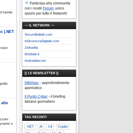
Partecipa alla community
con i nostri
Forum
, unico
d tramite
spazio per tutto il Network!
~~ IL NETWORK ~~
pi (.NET
SecureBulletin.com
inSicurezzaDigitale.com
Ziobudda
rsioni
ilGlobale.it
Androidiani.net
[[ LE NEWSLETTER ]]
NINAsec
- approfondimento
 guida
aperiodico
Il Punto Cyber
- il briefing
italiano giornaliero
 alto
TAG RECENTI
izzare
 dynamic e
.NET
AI
C#
Copilot