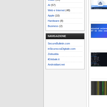
AI
(57)
Web e Internet
(48)
Apple
(10)
Hardware
(8)
Business
(2)
NAVIGAZIONE
SecureBulletin.com
inSicurezzaDigitale.com
Ziobudda
ilGlobale.it
Androidiani.net