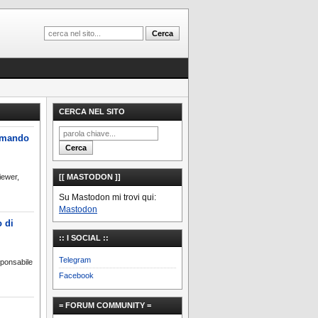
CERCA NEL SITO
comando
iewer,
[[ MASTODON ]]
Su Mastodon mi trovi qui:
Mastodon
 di
:: I SOCIAL ::
Telegram
ponsabile
Facebook
= FORUM COMMUNITY =