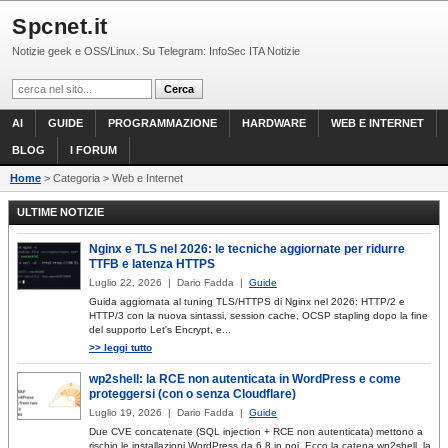
Spcnet.it
Notizie geek e OSS/Linux. Su Telegram: InfoSec ITA Notizie
AI
GUIDE
PROGRAMMAZIONE
HARDWARE
WEB E INTERNET
BLOG
I FORUM
Home
> Categoria > Web e Internet
ULTIME NOTIZIE
Nginx e TLS nel 2026: le tecniche aggiornate per ridurre
TTFB e latenza HTTPS
Luglio 22, 2026 | Dario Fadda |
Guide
Guida aggiornata al tuning TLS/HTTPS di Nginx nel 2026: HTTP/2 e
HTTP/3 con la nuova sintassi, session cache, OCSP stapling dopo la fine
del supporto Let's Encrypt, e...
>> leggi tutto
wp2shell: la RCE non autenticata in WordPress e come
proteggersi (con o senza Cloudflare)
Luglio 19, 2026 | Dario Fadda |
Guide
Due CVE concatenate (SQL injection + RCE non autenticata) mettono a
rischio le installazioni WordPress da 6.8 in poi. Ecco la catena wp2shell, la