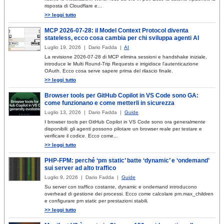
risposta di Cloudflare e...
>> leggi tutto
MCP 2026-07-28: il Model Context Protocol diventa
stateless, ecco cosa cambia per chi sviluppa agenti AI
Luglio 19, 2026 | Dario Fadda |
AI
La revisione 2026-07-28 di MCP elimina sessioni e handshake iniziale,
introduce le Multi Round-Trip Requests e irrigidisce l'autenticazione
OAuth. Ecco cosa serve sapere prima del rilascio finale.
>> leggi tutto
Browser tools per GitHub Copilot in VS Code sono GA:
come funzionano e come metterli in sicurezza
Luglio 13, 2026 | Dario Fadda |
Guide
I browser tools per GitHub Copilot in VS Code sono ora generalmente
disponibili: gli agenti possono pilotare un browser reale per testare e
verificare il codice. Ecco come...
>> leggi tutto
PHP-FPM: perché ‘pm static’ batte ‘dynamic’ e ‘ondemand’
sui server ad alto traffico
Luglio 9, 2026 | Dario Fadda |
Guide
Su server con traffico costante, dynamic e ondemand introducono
overhead di gestione dei processi. Ecco come calcolare pm.max_children
e configurare pm static per prestazioni stabili.
>> leggi tutto