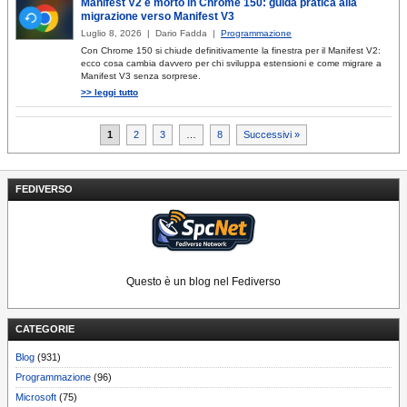
Manifest V2 è morto in Chrome 150: guida pratica alla
migrazione verso Manifest V3
Luglio 8, 2026 | Dario Fadda |
Programmazione
Con Chrome 150 si chiude definitivamente la finestra per il Manifest V2:
ecco cosa cambia davvero per chi sviluppa estensioni e come migrare a
Manifest V3 senza sorprese.
>> leggi tutto
Paginazione
1
2
3
…
8
Successivi »
degli
articoli
FEDIVERSO
Questo è un blog nel Fediverso
CATEGORIE
Blog
(931)
Programmazione
(96)
Microsoft
(75)