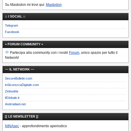
Su Mastodon mi trovi qui:
Mastodon
:: I SOCIAL ::
Telegram
Facebook
= FORUM COMMUNITY =
Partecipa alla community con i nostri
Forum
, unico spazio per tutto il
Network!
~~ IL NETWORK ~~
SecureBulletin.com
inSicurezzaDigitale.com
Ziobudda
ilGlobale.it
Androidiani.net
[[ LE NEWSLETTER ]]
NINAsec
- approfondimento aperiodico