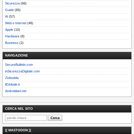
Sicurezza
(66)
Guide
(65)
AI
(57)
Web e Internet
(48)
Apple
(10)
Hardware
(8)
Business
(2)
NAVIGAZIONE
SecureBulletin.com
inSicurezzaDigitale.com
Ziobudda
ilGlobale.it
Androidiani.net
CERCA NEL SITO
[[ MASTODON ]]