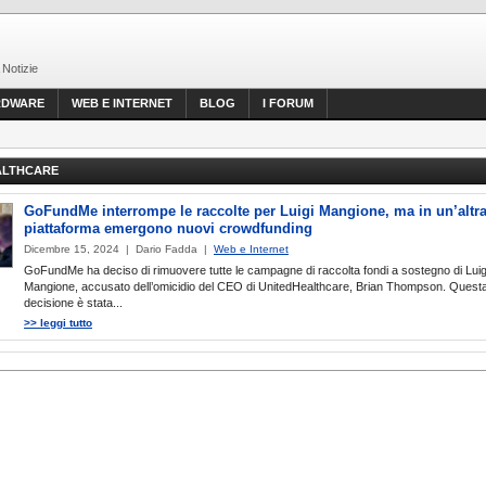
 Notizie
RDWARE
WEB E INTERNET
BLOG
I FORUM
ALTHCARE
GoFundMe interrompe le raccolte per Luigi Mangione, ma in un’altr
piattaforma emergono nuovi crowdfunding
Dicembre 15, 2024 | Dario Fadda |
Web e Internet
GoFundMe ha deciso di rimuovere tutte le campagne di raccolta fondi a sostegno di Luig
Mangione, accusato dell’omicidio del CEO di UnitedHealthcare, Brian Thompson. Quest
decisione è stata...
>> leggi tutto