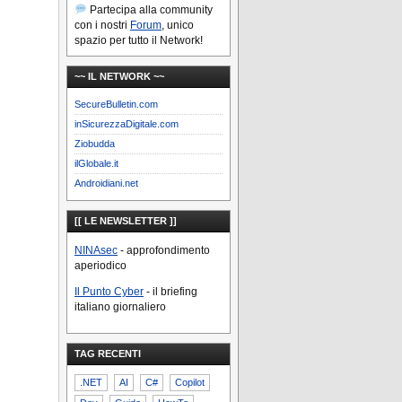
Partecipa alla community
con i nostri
Forum
, unico
spazio per tutto il Network!
~~ IL NETWORK ~~
SecureBulletin.com
inSicurezzaDigitale.com
Ziobudda
ilGlobale.it
Androidiani.net
[[ LE NEWSLETTER ]]
NINAsec
- approfondimento
aperiodico
Il Punto Cyber
- il briefing
italiano giornaliero
TAG RECENTI
.NET
AI
C#
Copilot