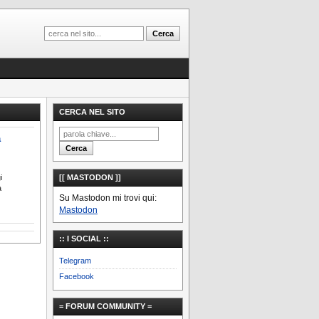
CERCA NEL SITO
a
i
[[ MASTODON ]]
a
Su Mastodon mi trovi qui:
Mastodon
:: I SOCIAL ::
Telegram
Facebook
= FORUM COMMUNITY =