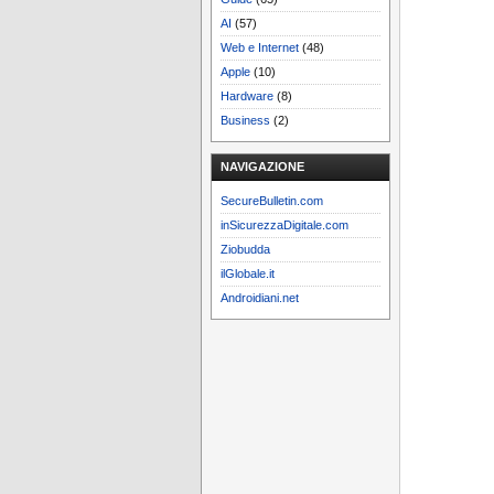
AI
(57)
Web e Internet
(48)
Apple
(10)
Hardware
(8)
Business
(2)
NAVIGAZIONE
SecureBulletin.com
inSicurezzaDigitale.com
Ziobudda
ilGlobale.it
Androidiani.net