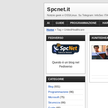
Spcnet.it
Notizie geek e OSS/Linux. Su Telegram: InfoSec ITA
AI
GUIDE
PROGRAMMAZIONE
HA
Home
> Tag > UnitedHealthcare
FEDIVERSO
#UNITEDHE
Questo è un blog nel
Fediverso
CATEGORIE
Blog
(931)
Programmazione
(96)
Microsoft
(75)
Sicurezza
(66)
Guide
(65)