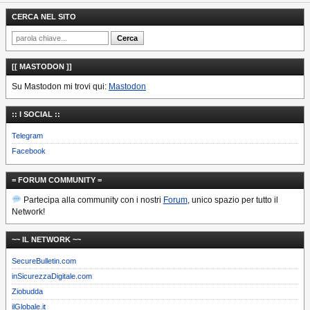
CERCA NEL SITO
[[ MASTODON ]]
Su Mastodon mi trovi qui:
Mastodon
:: I SOCIAL ::
Telegram
Facebook
= FORUM COMMUNITY =
Partecipa alla community con i nostri
Forum
, unico spazio per tutto il
Network!
~~ IL NETWORK ~~
SecureBulletin.com
inSicurezzaDigitale.com
Ziobudda
ilGlobale.it