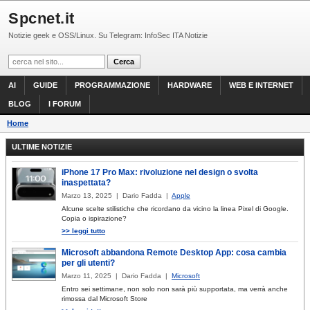
Spcnet.it
Notizie geek e OSS/Linux. Su Telegram: InfoSec ITA Notizie
AI
GUIDE
PROGRAMMAZIONE
HARDWARE
WEB E INTERNET
BLOG
I FORUM
Home
ULTIME NOTIZIE
iPhone 17 Pro Max: rivoluzione nel design o svolta
inaspettata?
Marzo 13, 2025 | Dario Fadda |
Apple
Alcune scelte stilistiche che ricordano da vicino la linea Pixel di Google.
Copia o ispirazione?
>> leggi tutto
Microsoft abbandona Remote Desktop App: cosa cambia
per gli utenti?
Marzo 11, 2025 | Dario Fadda |
Microsoft
Entro sei settimane, non solo non sarà più supportata, ma verrà anche
rimossa dal Microsoft Store