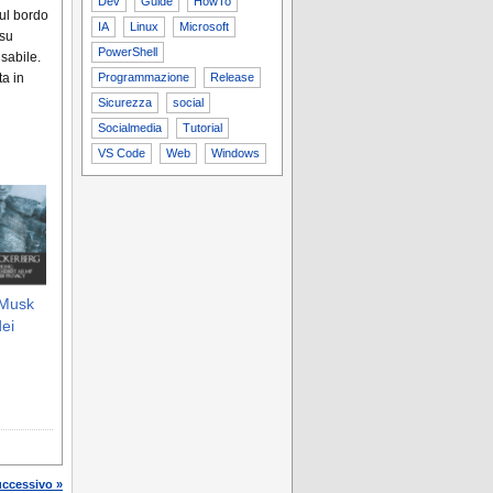
Dev
Guide
HowTo
sul bordo
IA
Linux
Microsoft
 su
PowerShell
sabile.
ta in
Programmazione
Release
Sicurezza
social
Socialmedia
Tutorial
VS Code
Web
Windows
 Musk
ei
uccessivo »