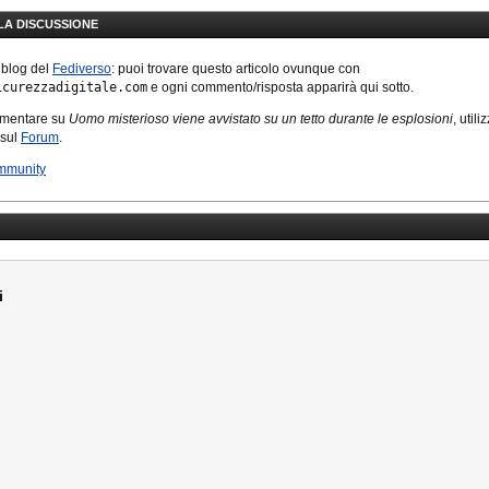
LLA DISCUSSIONE
 blog del
Fediverso
: puoi trovare questo articolo ovunque con
icurezzadigitale.com
e ogni commento/risposta apparirà qui sotto.
mmentare su
Uomo misterioso viene avvistato su un tetto durante le esplosioni
, utili
 sul
Forum
.
mmunity
i