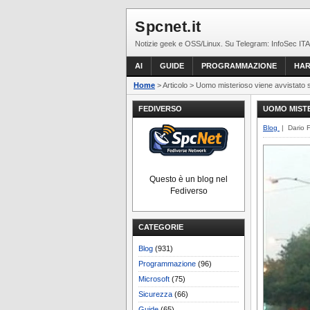
Spcnet.it
Notizie geek e OSS/Linux. Su Telegram: InfoSec ITA
AI
GUIDE
PROGRAMMAZIONE
HA
Home
> Articolo > Uomo misterioso viene avvistato s
FEDIVERSO
UOMO MISTE
Blog
| Dario 
Questo è un blog nel
Fediverso
CATEGORIE
Blog
(931)
Programmazione
(96)
Microsoft
(75)
Sicurezza
(66)
Guide
(65)