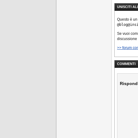
UNISCITI A
Questo è un
@blog@ins
Se vuoi co
discussione
>> forum co
COMMENTI
Rispond