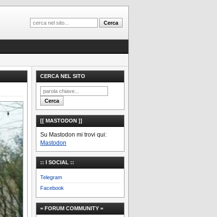
CERCA NEL SITO
[[ MASTODON ]]
Su Mastodon mi trovi qui:
Mastodon
:: I SOCIAL ::
Telegram
Facebook
= FORUM COMMUNITY =