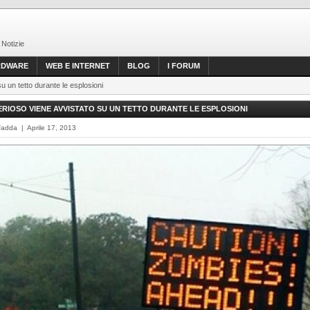
 Notizie
RDWARE
WEB E INTERNET
BLOG
I FORUM
u un tetto durante le esplosioni
RIOSO VIENE AVVISTATO SU UN TETTO DURANTE LE ESPLOSIONI
Fadda | Aprile 17, 2013