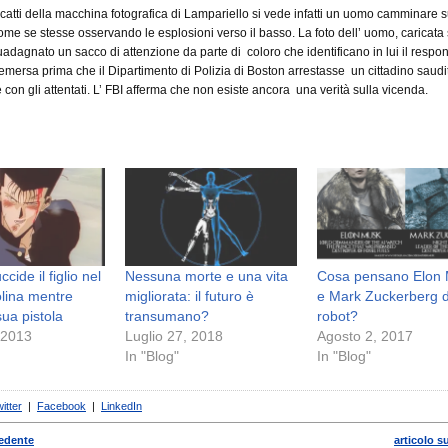
scatti della macchina fotografica di Lampariello si vede infatti un uomo camminare 
 come se stesse osservando le esplosioni verso il basso. La foto dell’ uomo, caricata
uadagnato un sacco di attenzione da parte di coloro che identificano in lui il respon
 emersa prima che il Dipartimento di Polizia di Boston arrestasse un cittadino saudi
con gli attentati. L’ FBI afferma che non esiste ancora una verità sulla vicenda.
ide il figlio nel
Nessuna morte e una vita
Cosa pensano Elon
lina mentre
migliorata: il futuro è
e Mark Zuckerberg d
sua pistola
transumano?
robot?
 2013
Luglio 27, 2018
Agosto 2, 2017
In "Blog"
In "Blog"
itter
|
Facebook
|
LinkedIn
cedente
articolo s