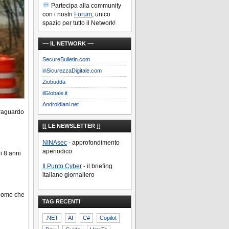
Partecipa alla community
con i nostri
Forum
, unico
spazio per tutto il Network!
~~ IL NETWORK ~~
SecureBulletin.com
inSicurezzaDigitale.com
Ziobudda
ilGlobale.it
Androidiani.net
traguardo
[[ LE NEWSLETTER ]]
NINAsec
- approfondimento
aperiodico
i 8 anni
Il Punto Cyber
- il briefing
italiano giornaliero
 uomo che
TAG RECENTI
.NET
AI
C#
Copilot