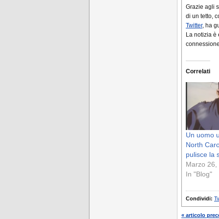
Grazie agli 
di un tetto,
Twitter
, ha g
La notizia è
connessione 
Correlati
Un uomo ucc
North Caro
pulisce la 
Marzo 26,
In "Blog"
Condividi:
Tw
« articolo pre