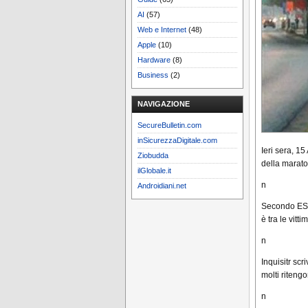
AI
(57)
Web e Internet
(48)
Apple
(10)
Hardware
(8)
Business
(2)
NAVIGAZIONE
SecureBulletin.com
inSicurezzaDigitale.com
Ieri sera, 1
Ziobudda
della marato
ilGlobale.it
n
Androidiani.net
Secondo ESPN
è tra le vit
n
Inquisitr sc
molti ritengo
n