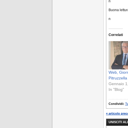
n
Buona lettur
n
Correlati
Web, Gior
Pitruzzella
Gennaio 1
In "Blog"
Condividi:
Tw
« articolo pre
UNISCITI A