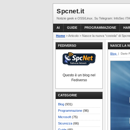
Spcnet.it
Notizie geek e OSS/Linux. Su Telegram: InfoSec ITA
AI
GUIDE
PROGRAMMAZIONE
HA
Home
> Articolo > Nasce la nuova “costola” di Spcnet
FEDIVERSO
NASCE LA N
Blog
| Dario 
Questo è un blog nel
Fediverso
CATEGORIE
Blog
(931)
Programmazione
(96)
Microsoft
(75)
Sicurezza
(66)
Guide
(65)