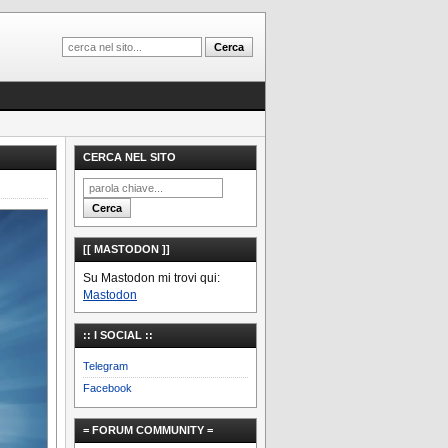
CERCA NEL SITO
[[ MASTODON ]]
Su Mastodon mi trovi qui:
Mastodon
:: I SOCIAL ::
Telegram
Facebook
= FORUM COMMUNITY =