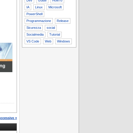
Dev
Guide
HowTo
IA
Linux
Microsoft
PowerShell
Programmazione
Release
Sicurezza
social
Socialmedia
Tutorial
VS Code
Web
Windows
uccessivo »