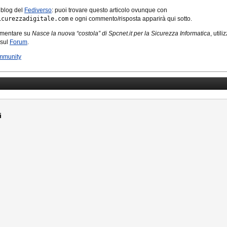
 blog del
Fediverso
: puoi trovare questo articolo ovunque con
icurezzadigitale.com
e ogni commento/risposta apparirà qui sotto.
mmentare su
Nasce la nuova “costola” di Spcnet.it per la Sicurezza Informatica
, utili
 sul
Forum
.
mmunity
i