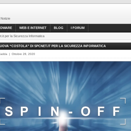
 Notizie
RDWARE
WEB E INTERNET
BLOG
I FORUM
.it per la Sicurezza Informatica
UOVA “COSTOLA” DI SPCNET.IT PER LA SICUREZZA INFORMATICA
Fadda | Ottobre 28, 2020