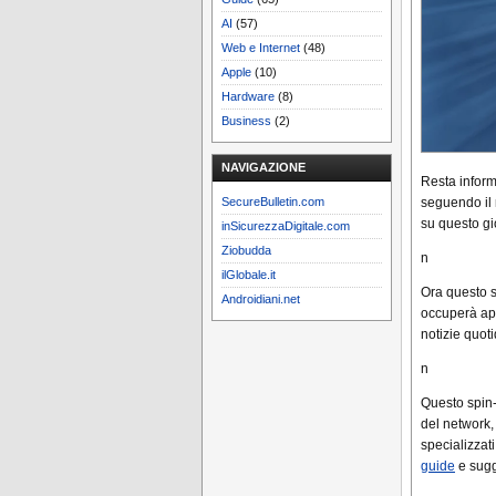
AI
(57)
Web e Internet
(48)
Apple
(10)
Hardware
(8)
Business
(2)
NAVIGAZIONE
Resta inform
seguendo il 
SecureBulletin.com
su questo gi
inSicurezzaDigitale.com
Ziobudda
n
ilGlobale.it
Ora questo s
Androidiani.net
occuperà app
notizie quot
n
Questo spin-
del network, 
specializzat
guide
e sugg