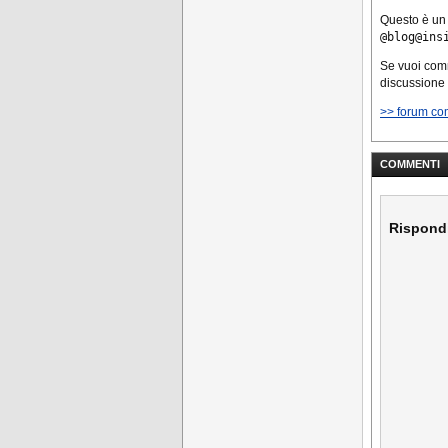
Questo è un
@blog@ins
Se vuoi co
discussione
>> forum co
COMMENTI
Rispond