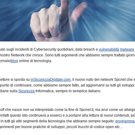
ato sugli incidenti di Cybersecurity quotidiani, data breach e
vulnerabilità
malware
nostro Network che cresce. Sono tutti argomenti che abbiamo sempre trattato gior
ornale/
blog
online di tecnologia.
ettore si sposta su
inSicurezzaDigitale.com
, il nuovo nato del network Spcnet che s
unto di continuare, come abbiamo sempre fatto, ad aggiornarvi su tutti gli sviluppi 
idiane sulla
Sicurezza
Informatica, sempre in semplice italiano.
off che nasce non va interpretato come la fine di Spcnet.it, ma anzi come un allar
infatti questo sito continuerà a esserci e a portarvi alla lettura di nuovi contenuti, pi
i in tutti gli altri segmenti della tecnologia che abbiamo sempre seguito:
programma
erimenti per buone pratiche di sviluppo, piccoli trucchi di codice open etc…