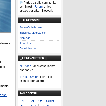
Partecipa alla community
con i nostri
Forum
, unico
spazio per tutto il Network!
~~ IL NETWORK ~~
SecureBulletin.com
inSicurezzaDigitale.com
Ziobudda
nalmente
ilGlobale.it
Androidiani.net
[[ LE NEWSLETTER ]]
i
NINAsec
- approfondimento
e le
aperiodico
Il Punto Cyber
- il briefing
italiano giornaliero
gamento
ù
TAG RECENTI
zione
,
.NET
AI
C#
Copilot