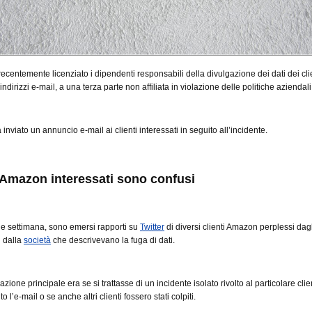
centemente licenziato i dipendenti responsabili della divulgazione dei dati dei clie
o indirizzi e-mail, a una terza parte non affiliata in violazione delle politiche aziendali
inviato un annuncio e-mail ai clienti interessati in seguito all’incidente.
i Amazon interessati sono confusi
ine settimana, sono emersi rapporti su
Twitter
di diversi clienti Amazon perplessi dagl
i dalla
società
che descrivevano la fuga di dati.
ione principale era se si trattasse di un incidente isolato rivolto al particolare cli
o l’e-mail o se anche altri clienti fossero stati colpiti.