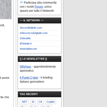
Partecipa alla community
con i nostri
Forum
, unico
spazio per tutto il Network!
~~ IL NETWORK ~~
nti,
SecureBulletin.com
.
inSicurezzaDigitale.com
Ziobudda
ilGlobale.it
Androidiani.net
[[ LE NEWSLETTER ]]
NINAsec
- approfondimento
aperiodico
Il Punto Cyber
- il briefing
i avvisi
italiano giornaliero
TAG RECENTI
ente che
.NET
AI
C#
Copilot