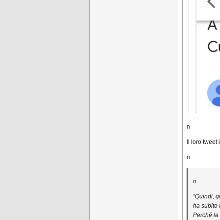
n
Il loro tweet
n
n
“Quindi, q
ha subito 
Perché la 