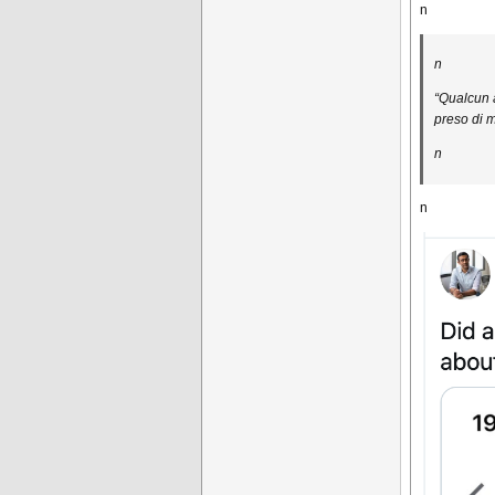
n
n
“Qualcun a
preso di m
n
n