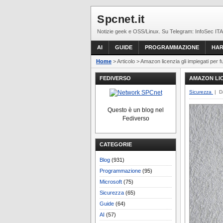
Spcnet.it
Notizie geek e OSS/Linux. Su Telegram: InfoSec ITA
AI
GUIDE
PROGRAMMAZIONE
HA
Home
> Articolo > Amazon licenzia gli impiegati per fug
FEDIVERSO
AMAZON LICE
Sicurezza
| D
Questo è un blog nel
Fediverso
CATEGORIE
Blog
(931)
Programmazione
(95)
Microsoft
(75)
Sicurezza
(65)
Guide
(64)
AI
(57)