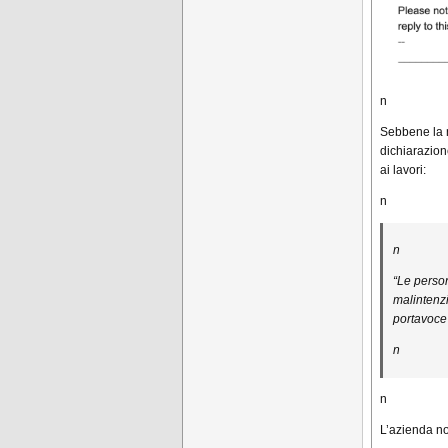
n
Sebbene la n
dichiarazio
ai lavori:
n
n
“Le person
malintenzi
portavoce
n
n
L’azienda no