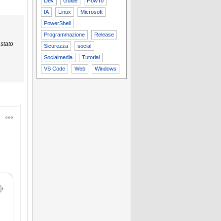
Dev
Guide
HowTo
IA
Linux
Microsoft
PowerShell
Programmazione
Release
stato
Sicurezza
social
Socialmedia
Tutorial
VS Code
Web
Windows