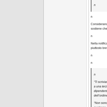
n
n
Considerando
sostiene che
n
Nella notifi
piuttosto bre
n
n
n
“Ti scrivi
a una terz
dipendente
dell’ordine
“Non sono 