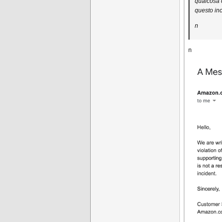
qualcosa 
questo inc
n
n