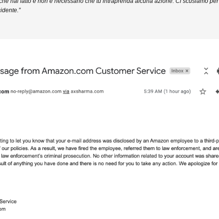
che hai fatto e non è necessario che tu intraprenda alcuna azione. Ci scusiamo per
idente.”