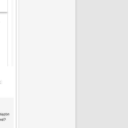
:
 Amazon
nti?