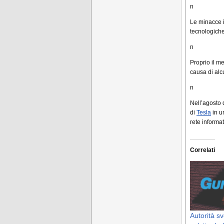
n
Le minacce i
tecnologiche
n
Proprio il m
causa di alc
n
Nell’agosto 
di
Tesla
in un
rete informat
Correlati
Autorità s