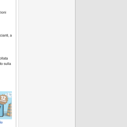
zioni
ianti, a
ollata
o sulla
le