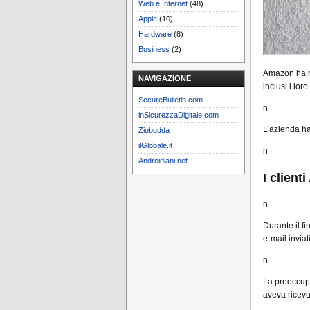
Web e Internet
(48)
Apple
(10)
Hardware
(8)
Business
(2)
Amazon ha re
NAVIGAZIONE
inclusi i lor
SecureBulletin.com
n
inSicurezzaDigitale.com
L’azienda ha 
Ziobudda
ilGlobale.it
n
Androidiani.net
I client
n
Durante il f
e-mail inviat
n
La preoccupaz
aveva ricevut