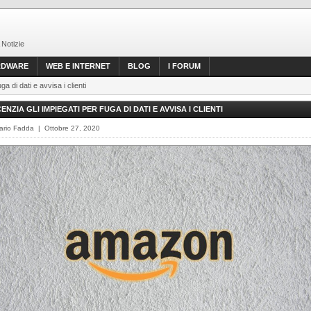
 Notizie
RDWARE
WEB E INTERNET
BLOG
I FORUM
a di dati e avvisa i clienti
NZIA GLI IMPIEGATI PER FUGA DI DATI E AVVISA I CLIENTI
ario Fadda | Ottobre 27, 2020