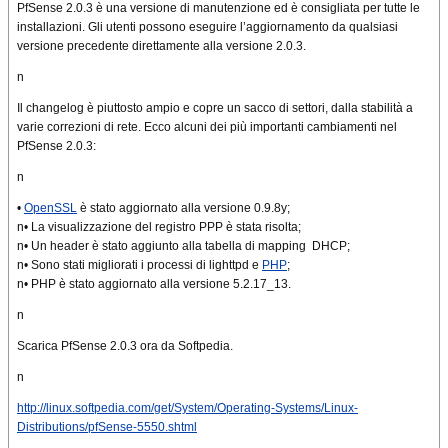
PfSense 2.0.3 è una versione di manutenzione ed è consigliata per tutte le
installazioni. Gli utenti possono eseguire l’aggiornamento da qualsiasi
versione precedente direttamente alla versione 2.0.3.
n
Il changelog è piuttosto ampio e copre un sacco di settori, dalla stabilità a
varie correzioni di rete. Ecco alcuni dei più importanti cambiamenti nel
PfSense 2.0.3:
n
•
OpenSSL
è stato aggiornato alla versione 0.9.8y;
n• La visualizzazione del registro PPP è stata risolta;
n• Un header è stato aggiunto alla tabella di mapping DHCP;
n• Sono stati migliorati i processi di lighttpd e
PHP
;
n• PHP è stato aggiornato alla versione 5.2.17_13.
n
Scarica PfSense 2.0.3 ora da Softpedia.
n
http://linux.softpedia.com/get/System/Operating-Systems/Linux-
Distributions/pfSense-5550.shtml