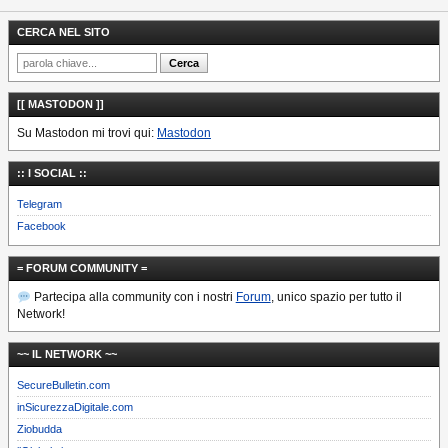
CERCA NEL SITO
[[ MASTODON ]]
Su Mastodon mi trovi qui:
Mastodon
:: I SOCIAL ::
Telegram
Facebook
= FORUM COMMUNITY =
Partecipa alla community con i nostri
Forum
, unico spazio per tutto il
Network!
~~ IL NETWORK ~~
SecureBulletin.com
inSicurezzaDigitale.com
Ziobudda