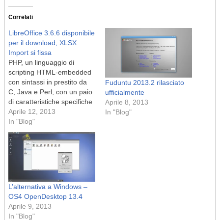
Correlati
LibreOffice 3.6.6 disponibile
per il download, XLSX
Import si fissa
PHP, un linguaggio di
scripting HTML-embedded
con sintassi in prestito da
Fuduntu 2013.2 rilasciato
C, Java e Perl, con un paio
ufficialmente
di caratteristiche specifiche
Aprile 8, 2013
del PHP , è stato
Aprile 12, 2013
In "Blog"
aggiornato alla versione
In "Blog"
5.4.14. n Highlights per
PHP 5.4.14: n • Un bug,
che causava che PHP
esaurisse lo spazio codice
operativo, è stato…
L’alternativa a Windows –
OS4 OpenDesktop 13.4
Aprile 9, 2013
In "Blog"