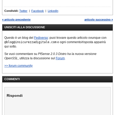
Condividi:
Twitter
|
Facebook
|
LinkedIn
« articolo precedente
articolo successivo »
UNISCITI ALLA DISCUSSIONE
Questo è un blog del
Fediverso
: puoi trovare questo articolo ovunque con
@blog@insicurezzadigitale.com
e ogni commento/risposta apparirà
qui sotto.
Se vuoi commentare su
PfSense 2.0.3 Distro ha la nuova versione
OpenSSL
, utilizza la discussione sul
Forum
.
>> forum community
COMMENTI
Rispondi