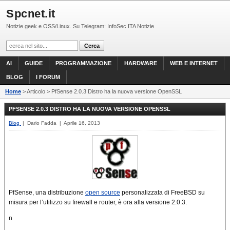
Spcnet.it
Notizie geek e OSS/Linux. Su Telegram: InfoSec ITA Notizie
AI
GUIDE
PROGRAMMAZIONE
HARDWARE
WEB E INTERNET
BLOG
I FORUM
Home
> Articolo > PfSense 2.0.3 Distro ha la nuova versione OpenSSL
PFSENSE 2.0.3 DISTRO HA LA NUOVA VERSIONE OPENSSL
Blog
| Dario Fadda | Aprile 16, 2013
PfSense, una distribuzione
open source
personalizzata di FreeBSD su
misura per l’utilizzo su firewall e router, è ora alla versione 2.0.3.
n