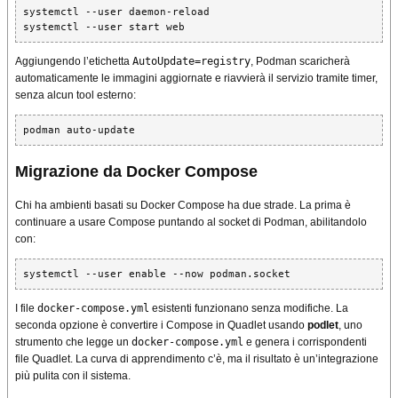
systemctl --user daemon-reload

systemctl --user start web
Aggiungendo l’etichetta
AutoUpdate=registry
, Podman scaricherà
automaticamente le immagini aggiornate e riavvierà il servizio tramite timer,
senza alcun tool esterno:
podman auto-update
Migrazione da Docker Compose
Chi ha ambienti basati su Docker Compose ha due strade. La prima è
continuare a usare Compose puntando al socket di Podman, abilitandolo
con:
systemctl --user enable --now podman.socket
I file
docker-compose.yml
esistenti funzionano senza modifiche. La
seconda opzione è convertire i Compose in Quadlet usando
podlet
, uno
strumento che legge un
docker-compose.yml
e genera i corrispondenti
file Quadlet. La curva di apprendimento c’è, ma il risultato è un’integrazione
più pulita con il sistema.