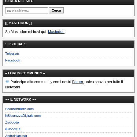
CERCA NEL SITO
[[ MASTODON ]]
Su Mastodon mi trovi qui:
Mastodon
:: I SOCIAL ::
Telegram
Facebook
= FORUM COMMUNITY =
Partecipa alla community con i nostri
Forum
, unico spazio per tutto il
Network!
~~ IL NETWORK ~~
SecureBulletin.com
inSicurezzaDigitale.com
Ziobudda
ilGlobale.it
Androidiani.net