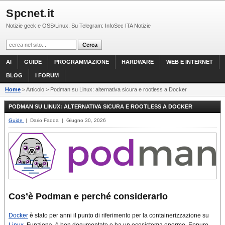
Spcnet.it
Notizie geek e OSS/Linux. Su Telegram: InfoSec ITA Notizie
AI
GUIDE
PROGRAMMAZIONE
HARDWARE
WEB E INTERNET
BLOG
I FORUM
Home
> Articolo > Podman su Linux: alternativa sicura e rootless a Docker
PODMAN SU LINUX: ALTERNATIVA SICURA E ROOTLESS A DOCKER
Guide
| Dario Fadda | Giugno 30, 2026
Cos’è Podman e perché considerarlo
Docker
è stato per anni il punto di riferimento per la containerizzazione su
Linux
. Funziona, è ben documentato e ha un ecosistema enorme. Eppure,