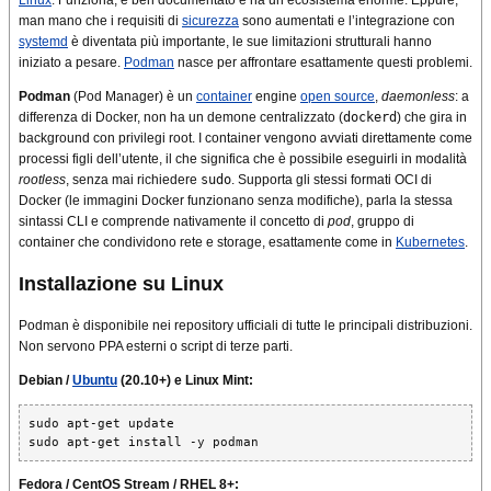
man mano che i requisiti di
sicurezza
sono aumentati e l’integrazione con
systemd
è diventata più importante, le sue limitazioni strutturali hanno
iniziato a pesare.
Podman
nasce per affrontare esattamente questi problemi.
Podman
(Pod Manager) è un
container
engine
open source
,
daemonless
: a
differenza di Docker, non ha un demone centralizzato (
dockerd
) che gira in
background con privilegi root. I container vengono avviati direttamente come
processi figli dell’utente, il che significa che è possibile eseguirli in modalità
rootless
, senza mai richiedere
sudo
. Supporta gli stessi formati OCI di
Docker (le immagini Docker funzionano senza modifiche), parla la stessa
sintassi CLI e comprende nativamente il concetto di
pod
, gruppo di
container che condividono rete e storage, esattamente come in
Kubernetes
.
Installazione su Linux
Podman è disponibile nei repository ufficiali di tutte le principali distribuzioni.
Non servono PPA esterni o script di terze parti.
Debian /
Ubuntu
(20.10+) e Linux Mint:
sudo apt-get update

sudo apt-get install -y podman
Fedora / CentOS Stream / RHEL 8+: