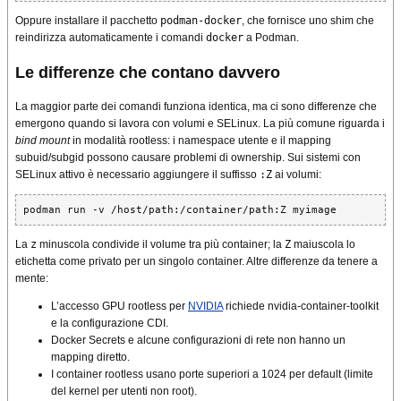
Oppure installare il pacchetto
podman-docker
, che fornisce uno shim che
reindirizza automaticamente i comandi
docker
a Podman.
Le differenze che contano davvero
La maggior parte dei comandi funziona identica, ma ci sono differenze che
emergono quando si lavora con volumi e SELinux. La più comune riguarda i
bind mount
in modalità rootless: i namespace utente e il mapping
subuid/subgid possono causare problemi di ownership. Sui sistemi con
SELinux attivo è necessario aggiungere il suffisso
:Z
ai volumi:
podman run -v /host/path:/container/path:Z myimage
La
z
minuscola condivide il volume tra più container; la
Z
maiuscola lo
etichetta come privato per un singolo container. Altre differenze da tenere a
mente:
L’accesso GPU rootless per
NVIDIA
richiede nvidia-container-toolkit
e la configurazione CDI.
Docker Secrets e alcune configurazioni di rete non hanno un
mapping diretto.
I container rootless usano porte superiori a 1024 per default (limite
del kernel per utenti non root).