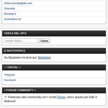
inSicurezzaDigitale.com
Ziobudda
ilGlobale.it
Androidiani.net
CERCA NEL SITO
[[ MASTODON ]]
Su Mastodon mi trovi qui:
Mastodon
:: I SOCIAL ::
Telegram
Facebook
= FORUM COMMUNITY =
Partecipa alla community con i nostri
Forum
, unico spazio per tutto il
Network!