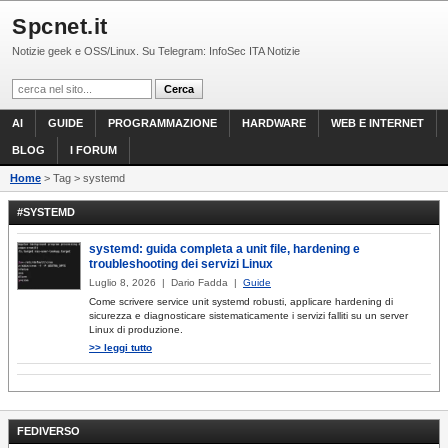
Spcnet.it
Notizie geek e OSS/Linux. Su Telegram: InfoSec ITA Notizie
AI
GUIDE
PROGRAMMAZIONE
HARDWARE
WEB E INTERNET
BLOG
I FORUM
Home
> Tag > systemd
#SYSTEMD
systemd: guida completa a unit file, hardening e
troubleshooting dei servizi Linux
Luglio 8, 2026 | Dario Fadda |
Guide
Come scrivere service unit systemd robusti, applicare hardening di
sicurezza e diagnosticare sistematicamente i servizi falliti su un server
Linux di produzione.
>> leggi tutto
FEDIVERSO