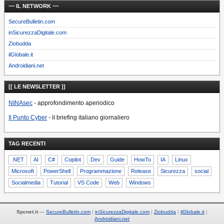
~~ IL NETWORK ~~
SecureBulletin.com
inSicurezzaDigitale.com
Ziobudda
ilGlobale.it
Androidiani.net
[[ LE NEWSLETTER ]]
NINAsec
- approfondimento aperiodico
Il Punto Cyber
- il briefing italiano giornaliero
TAG RECENTI
.NET
AI
C#
Copilot
Dev
Guide
HowTo
IA
Linux
Microsoft
PowerShell
Programmazione
Release
Sicurezza
social
Socialmedia
Tutorial
VS Code
Web
Windows
Spcnet.it
—
SecureBulletin.com
inSicurezzaDigitale.com
Ziobudda
ilGlobale.it
Androidiani.net