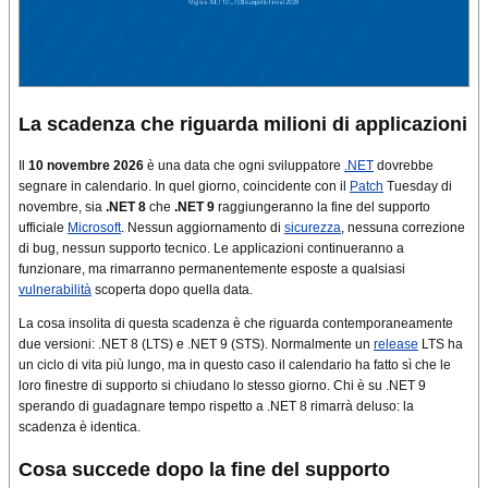
La scadenza che riguarda milioni di applicazioni
Il
10 novembre 2026
è una data che ogni sviluppatore
.NET
dovrebbe
segnare in calendario. In quel giorno, coincidente con il
Patch
Tuesday di
novembre, sia
.NET 8
che
.NET 9
raggiungeranno la fine del supporto
ufficiale
Microsoft
. Nessun aggiornamento di
sicurezza
, nessuna correzione
di bug, nessun supporto tecnico. Le applicazioni continueranno a
funzionare, ma rimarranno permanentemente esposte a qualsiasi
vulnerabilità
scoperta dopo quella data.
La cosa insolita di questa scadenza è che riguarda contemporaneamente
due versioni: .NET 8 (LTS) e .NET 9 (STS). Normalmente un
release
LTS ha
un ciclo di vita più lungo, ma in questo caso il calendario ha fatto sì che le
loro finestre di supporto si chiudano lo stesso giorno. Chi è su .NET 9
sperando di guadagnare tempo rispetto a .NET 8 rimarrà deluso: la
scadenza è identica.
Cosa succede dopo la fine del supporto