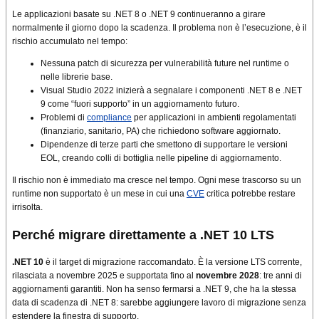
Le applicazioni basate su .NET 8 o .NET 9 continueranno a girare
normalmente il giorno dopo la scadenza. Il problema non è l’esecuzione, è il
rischio accumulato nel tempo:
Nessuna patch di sicurezza per vulnerabilità future nel runtime o
nelle librerie base.
Visual Studio 2022 inizierà a segnalare i componenti .NET 8 e .NET
9 come “fuori supporto” in un aggiornamento futuro.
Problemi di
compliance
per applicazioni in ambienti regolamentati
(finanziario, sanitario, PA) che richiedono software aggiornato.
Dipendenze di terze parti che smettono di supportare le versioni
EOL, creando colli di bottiglia nelle pipeline di aggiornamento.
Il rischio non è immediato ma cresce nel tempo. Ogni mese trascorso su un
runtime non supportato è un mese in cui una
CVE
critica potrebbe restare
irrisolta.
Perché migrare direttamente a .NET 10 LTS
.NET 10
è il target di migrazione raccomandato. È la versione LTS corrente,
rilasciata a novembre 2025 e supportata fino al
novembre 2028
: tre anni di
aggiornamenti garantiti. Non ha senso fermarsi a .NET 9, che ha la stessa
data di scadenza di .NET 8: sarebbe aggiungere lavoro di migrazione senza
estendere la finestra di supporto.