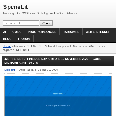
Spcnet.it
Notizie geek e OSS/Linux. Su Telegram: InfoSec ITA Notizie
AI
GUIDE
PROGRAMMAZIONE
HARDWARE
WEB E INTERNET
BLOG
I FORUM
Home
> Articolo > .NET 8 e .NET 9: fine del supporto il 10 novembre 2026 — come
migrare a .NET 10 LTS
.NET 8 E .NET 9: FINE DEL SUPPORTO IL 10 NOVEMBRE 2026 — COME
MIGRARE A .NET 10 LTS
Microsoft
| Dario Fadda | Giugno 30, 2026