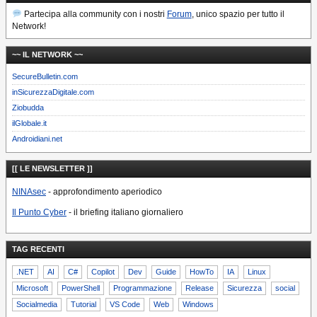
Partecipa alla community con i nostri
Forum
, unico spazio per tutto il
Network!
~~ IL NETWORK ~~
SecureBulletin.com
inSicurezzaDigitale.com
Ziobudda
ilGlobale.it
Androidiani.net
[[ LE NEWSLETTER ]]
NINAsec
- approfondimento aperiodico
Il Punto Cyber
- il briefing italiano giornaliero
TAG RECENTI
.NET
AI
C#
Copilot
Dev
Guide
HowTo
IA
Linux
Microsoft
PowerShell
Programmazione
Release
Sicurezza
social
Socialmedia
Tutorial
VS Code
Web
Windows