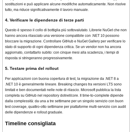
sostituzioni e può applicare alcune modifiche automaticamente. Non risolve
tutto, ma riduce significativamente il lavoro manuale.
4. Verificare le dipendenze di terze parti
Questo è spesso il collo di bottiglia più sottovalutato. Librerie NuGet che non
hanno ancora rilasciato una versione compatibile con .NET 10 possono
bloccare la migrazione. Controllare GitHub e NuGet Gallery per verificare lo
stato di supporto di ogni dipendenza critica. Se un vendor non ha ancora
aggiornato, contattarlo subito: con cinque mesi alla scadenza, i tempi di
risposta si stringeranno progressivamente.
5. Testare prima del rollout
Per applicazioni con buona copertura di test, la migrazione da .NET 8 a
.NET 10 è generalmente lineare. Breaking changes tra versioni LTS sono
limitati e ben documentati nelle note di rilascio. Microsoft pubblica la lista
completa su GitHub nel repository dotnet/core. Il time-to-complete dipende
dalla complessità: da una a tre settimane per un singolo servizio con buon
test coverage, quattro-otto settimane per piattaforme multi-servizio con audit
delle dipendenze e rollout graduale.
Timeline consigliata