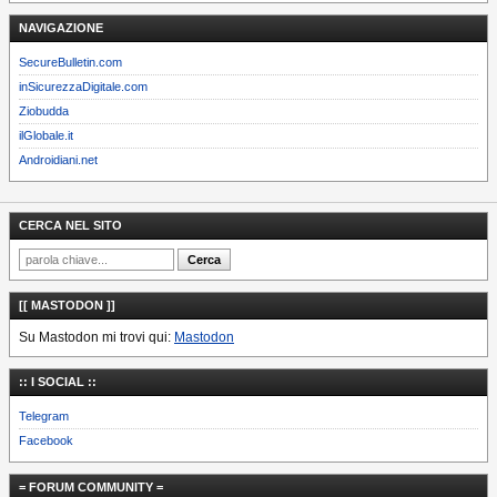
NAVIGAZIONE
SecureBulletin.com
inSicurezzaDigitale.com
Ziobudda
ilGlobale.it
Androidiani.net
CERCA NEL SITO
[[ MASTODON ]]
Su Mastodon mi trovi qui:
Mastodon
:: I SOCIAL ::
Telegram
Facebook
= FORUM COMMUNITY =