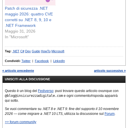
Patch di sicurezza .NET
maggio 2026: quattro CVE
corretti su .NET 8, 9, 10 e
.NET Framework
Maggio 31, 2026
In "Microsoft"
Tag:
.NET
C#
Dev
Guide
HowTo
Microsoft
Condividi:
Twitter
|
Facebook
|
LinkedIn
« articolo precedente
articolo successivo »
UNISCITI ALLA DISCUSSIONE
Questo è un blog del
Fediverso
: puoi trovare questo articolo ovunque con
@blog@insicurezzadigitale.com
e ogni commento/risposta apparirà
qui sotto.
Se vuoi commentare su
.NET 8 e .NET 9: fine del supporto il 10 novembre
2026 — come migrare a .NET 10 LTS
, utilizza la discussione sul
Forum
.
>> forum community