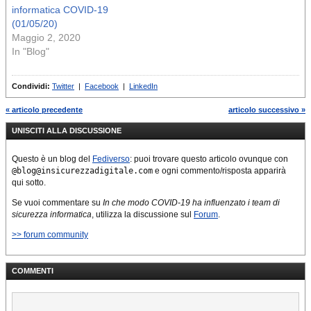
informatica COVID-19
(01/05/20)
Maggio 2, 2020
In "Blog"
Condividi:
Twitter
|
Facebook
|
LinkedIn
« articolo precedente
articolo successivo »
UNISCITI ALLA DISCUSSIONE
Questo è un blog del
Fediverso
: puoi trovare questo articolo ovunque con
@blog@insicurezzadigitale.com
e ogni commento/risposta apparirà
qui sotto.
Se vuoi commentare su
In che modo COVID-19 ha influenzato i team di
sicurezza informatica
, utilizza la discussione sul
Forum
.
>> forum community
COMMENTI