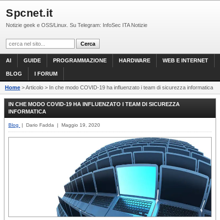
Spcnet.it
Notizie geek e OSS/Linux. Su Telegram: InfoSec ITA Notizie
AI
GUIDE
PROGRAMMAZIONE
HARDWARE
WEB E INTERNET
BLOG
I FORUM
Home
> Articolo > In che modo COVID-19 ha influenzato i team di sicurezza informatica
IN CHE MODO COVID-19 HA INFLUENZATO I TEAM DI SICUREZZA
INFORMATICA
Blog
| Dario Fadda | Maggio 19, 2020