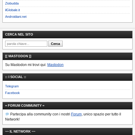
Ziobudda
ilGlobale.it
Androidiani.net
CERCA NEL SITO
[[ MASTODON ]]
Su Mastodon mi trovi qui:
Mastodon
:: I SOCIAL ::
Telegram
Facebook
= FORUM COMMUNITY =
Partecipa alla community con i nostri
Forum
, unico spazio per tutto il
Network!
~~ IL NETWORK ~~