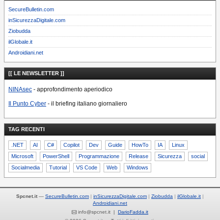
SecureBulletin.com
inSicurezzaDigitale.com
Ziobudda
ilGlobale.it
Androidiani.net
[[ LE NEWSLETTER ]]
NINAsec
- approfondimento aperiodico
Il Punto Cyber
- il briefing italiano giornaliero
TAG RECENTI
.NET
AI
C#
Copilot
Dev
Guide
HowTo
IA
Linux
Microsoft
PowerShell
Programmazione
Release
Sicurezza
social
Socialmedia
Tutorial
VS Code
Web
Windows
Spcnet.it
—
SecureBulletin.com
inSicurezzaDigitale.com
Ziobudda
ilGlobale.it
Androidiani.net
info@spcnet.it |
DarioFadda.it