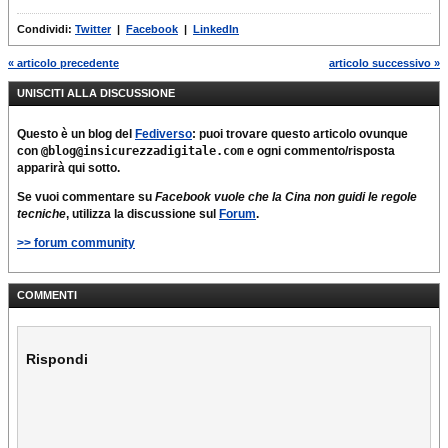
Condividi:
Twitter
|
Facebook
|
LinkedIn
« articolo precedente
articolo successivo »
UNISCITI ALLA DISCUSSIONE
Questo è un blog del
Fediverso
: puoi trovare questo articolo ovunque
con
@blog@insicurezzadigitale.com
e ogni commento/risposta
apparirà qui sotto.
Se vuoi commentare su
Facebook vuole che la Cina non guidi le regole
tecniche
, utilizza la discussione sul
Forum
.
>> forum community
COMMENTI
Rispondi