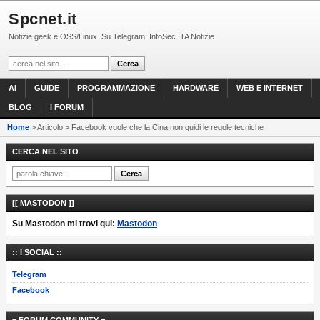
Spcnet.it
Notizie geek e OSS/Linux. Su Telegram: InfoSec ITA Notizie
AI
GUIDE
PROGRAMMAZIONE
HARDWARE
WEB E INTERNET
BLOG
I FORUM
Home
> Articolo > Facebook vuole che la Cina non guidi le regole tecniche
CERCA NEL SITO
[[ MASTODON ]]
Su Mastodon mi trovi qui:
Mastodon
:: I SOCIAL ::
Telegram
Facebook