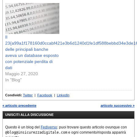
Il
23{a99a1f178160d0ccabf421e3b6d1240d1fe1df588bebbd34e3de1
delle principali banche
aveva un database esposto
con potenziale perdita di
dati
Maggio 27, 2020
In "Blog"
Condividi:
Twitter
|
Facebook
|
LinkedIn
« articolo precedente
articolo successivo »
UNISCITI ALLA DISCUSSIONE
Questo è un blog del
Fediverso
: puoi trovare questo articolo ovunque con
@blog@insicurezzadigitale.com
e ogni commento/risposta apparirà