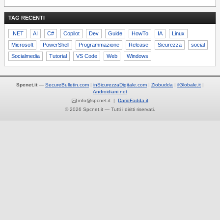
TAG RECENTI
.NET
AI
C#
Copilot
Dev
Guide
HowTo
IA
Linux
Microsoft
PowerShell
Programmazione
Release
Sicurezza
social
Socialmedia
Tutorial
VS Code
Web
Windows
Spcnet.it
—
SecureBulletin.com
inSicurezzaDigitale.com
Ziobudda
ilGlobale.it
Androidiani.net
info@spcnet.it |
DarioFadda.it
© 2026 Spcnet.it — Tutti i diritti riservati.