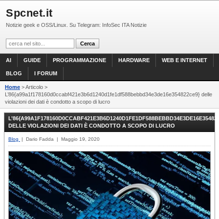
Spcnet.it
Notizie geek e OSS/Linux. Su Telegram: InfoSec ITA Notizie
AI
GUIDE
PROGRAMMAZIONE
HARDWARE
WEB E INTERNET
BLOG
I FORUM
Home
> Articolo >
L’86{a99a1f178160d0ccabf421e3b6d1240d1fe1df588bebbd34e3de16e354822ce9} delle
violazioni dei dati è condotto a scopo di lucro
L’86{A99A1F178160D0CCABF421E3B6D1240D1FE1DF588BEBBD34E3DE16E35482
DELLE VIOLAZIONI DEI DATI È CONDOTTO A SCOPO DI LUCRO
Blog
| Dario Fadda | Maggio 19, 2020