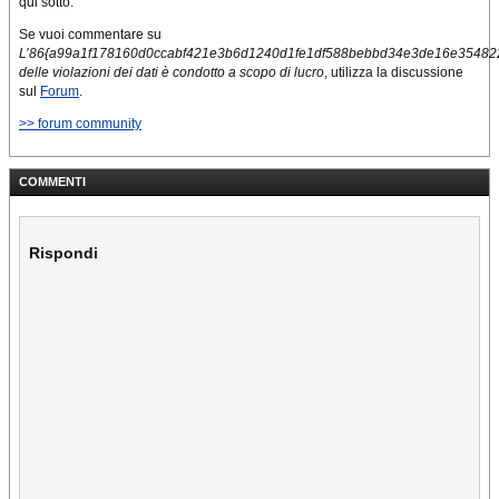
qui sotto.
Se vuoi commentare su
L’86{a99a1f178160d0ccabf421e3b6d1240d1fe1df588bebbd34e3de16e35482
delle violazioni dei dati è condotto a scopo di lucro
, utilizza la discussione
sul
Forum
.
>> forum community
COMMENTI
Rispondi