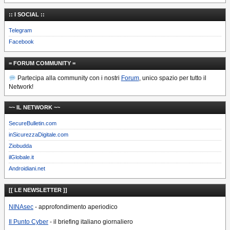
:: I SOCIAL ::
Telegram
Facebook
= FORUM COMMUNITY =
Partecipa alla community con i nostri
Forum
, unico spazio per tutto il
Network!
~~ IL NETWORK ~~
SecureBulletin.com
inSicurezzaDigitale.com
Ziobudda
ilGlobale.it
Androidiani.net
[[ LE NEWSLETTER ]]
NINAsec
- approfondimento aperiodico
Il Punto Cyber
- il briefing italiano giornaliero