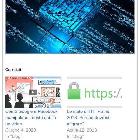
Correlati
Come Google e Facebook
Lo stato di HTTPS nel
manipolano i nostri dati in
2018: Perché dovresti
un video
migrare?
Giugno 4, 2020
Aprile 12, 2018
In "Blog"
In "Blog"