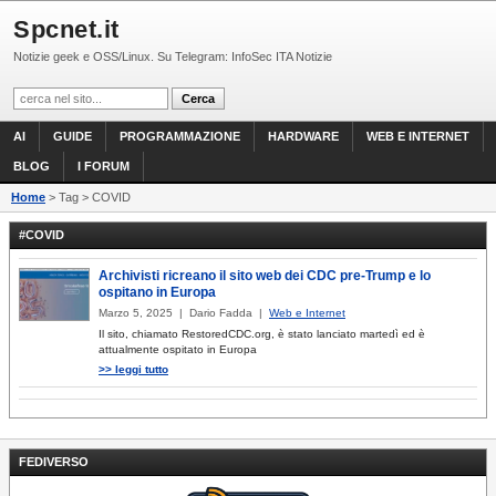
Spcnet.it
Notizie geek e OSS/Linux. Su Telegram: InfoSec ITA Notizie
AI
GUIDE
PROGRAMMAZIONE
HARDWARE
WEB E INTERNET
BLOG
I FORUM
Home
> Tag > COVID
#COVID
Archivisti ricreano il sito web dei CDC pre-Trump e lo
ospitano in Europa
Marzo 5, 2025 | Dario Fadda |
Web e Internet
Il sito, chiamato RestoredCDC.org, è stato lanciato martedì ed è
attualmente ospitato in Europa
>> leggi tutto
FEDIVERSO