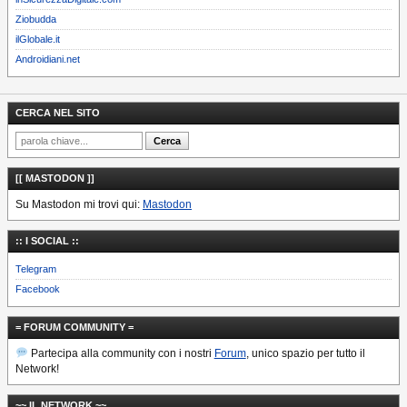
Ziobudda
ilGlobale.it
Androidiani.net
CERCA NEL SITO
[[ MASTODON ]]
Su Mastodon mi trovi qui:
Mastodon
:: I SOCIAL ::
Telegram
Facebook
= FORUM COMMUNITY =
Partecipa alla community con i nostri
Forum
, unico spazio per tutto il
Network!
~~ IL NETWORK ~~