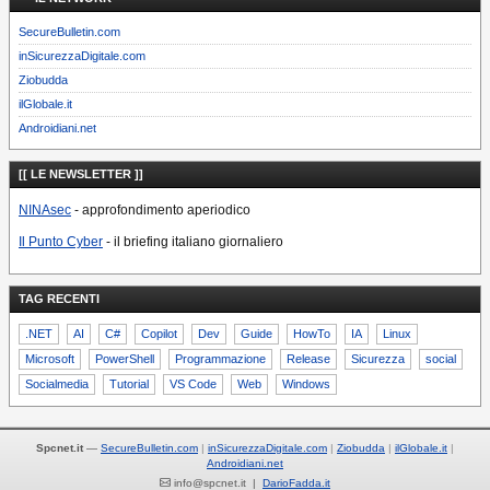
SecureBulletin.com
inSicurezzaDigitale.com
Ziobudda
ilGlobale.it
Androidiani.net
[[ LE NEWSLETTER ]]
NINAsec
- approfondimento aperiodico
Il Punto Cyber
- il briefing italiano giornaliero
TAG RECENTI
.NET
AI
C#
Copilot
Dev
Guide
HowTo
IA
Linux
Microsoft
PowerShell
Programmazione
Release
Sicurezza
social
Socialmedia
Tutorial
VS Code
Web
Windows
Spcnet.it
—
SecureBulletin.com
inSicurezzaDigitale.com
Ziobudda
ilGlobale.it
Androidiani.net
info@spcnet.it |
DarioFadda.it