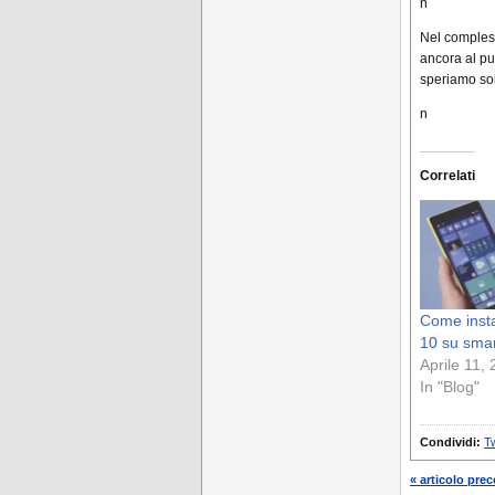
n
Nel comples
ancora al pu
speriamo sol
n
Correlati
Come inst
10 su sma
Aprile 11,
In "Blog"
Condividi:
Tw
« articolo pre