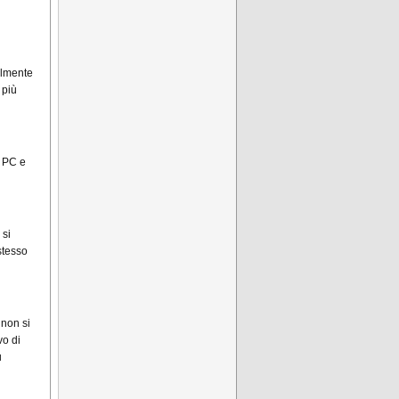
ilmente
 più
u PC e
 si
stesso
 non si
vo di
u