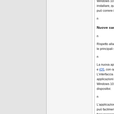
Windows 10 P
installare, q
può correre i
n
Nuove car
n
Rispetto all
le principali
n
La nuova ap
e
iOS
, con o
L’interfacci
applicazioni 
Windows 10 b
dispositivi.
n
L’applicazi
può facilmen