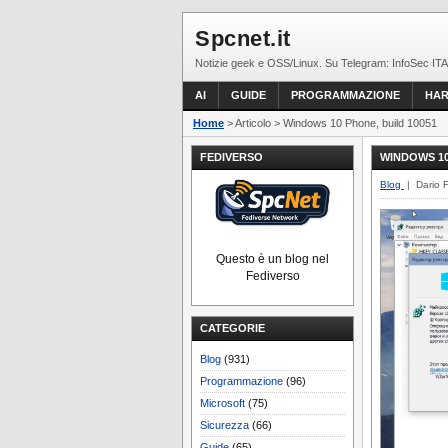
Spcnet.it
Notizie geek e OSS/Linux. Su Telegram: InfoSec ITA
AI
GUIDE
PROGRAMMAZIONE
HA
Home
> Articolo > Windows 10 Phone, build 10051
FEDIVERSO
WINDOWS 10
Blog
| Dario 
Questo è un blog nel
Fediverso
CATEGORIE
Blog
(931)
Programmazione
(96)
Microsoft
(75)
Sicurezza
(66)
Guide
(65)