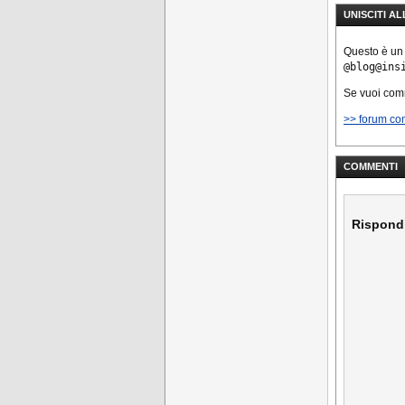
UNISCITI A
Questo è un
@blog@ins
Se vuoi co
>> forum co
COMMENTI
Rispond