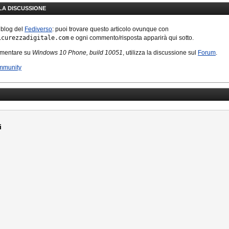
LLA DISCUSSIONE
 blog del
Fediverso
: puoi trovare questo articolo ovunque con
icurezzadigitale.com
e ogni commento/risposta apparirà qui sotto.
mmentare su
Windows 10 Phone, build 10051
, utilizza la discussione sul
Forum
.
mmunity
i