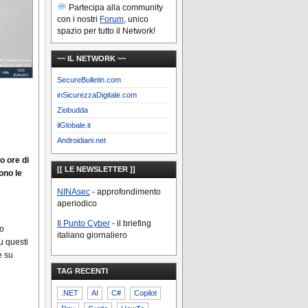
Partecipa alla community
con i nostri
Forum
, unico
spazio per tutto il Network!
~~ IL NETWORK ~~
SecureBulletin.com
inSicurezzaDigitale.com
Ziobudda
ilGlobale.it
Androidiani.net
o ore di
[[ LE NEWSLETTER ]]
ono le
NINAsec
- approfondimento
aperiodico
Il Punto Cyber
- il briefing
no
italiano giornaliero
u questi
e su
TAG RECENTI
.NET
AI
C#
Copilot