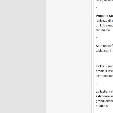
farvi passare
n
Progetto Sp
lentezza di
I
un link a un
facilmente.
n
Spartan sarà
tablet con in
n
Inoltre, il n
preme il tast
schermo inv
n
La tastiera v
estendere ai
grandi dimen
phablets.