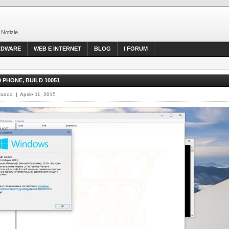
 Notizie
RDWARE
WEB E INTERNET
BLOG
I FORUM
 PHONE, BUILD 10051
Fadda | Aprile 11, 2015