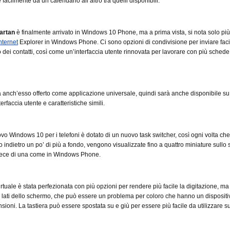
 facilmente da un calendario all’altro tra quelli disponibili.
artan
è finalmente arrivato in Windows 10 Phone, ma a prima vista, si nota solo più
nternet
Explorer in Windows Phone. Ci sono opzioni di condivisione per inviare fac
o dei contatti, così come un’interfaccia utente rinnovata per lavorare con più schede
 anch’esso offerto come applicazione universale, quindi sarà anche disponibile s
terfaccia utente e caratteristiche simili.
uovo Windows 10 per i telefoni è dotato di un nuovo task switcher, così ogni volta che
o indietro un po’ di più a fondo, vengono visualizzate fino a quattro miniature sullo 
ece di una come in Windows Phone.
irtuale è stata perfezionata con più opzioni per rendere più facile la digitazione, ma
 lati dello schermo, che può essere un problema per coloro che hanno un dispositi
sioni. La tastiera può essere spostata su e giù per essere più facile da utilizzare s