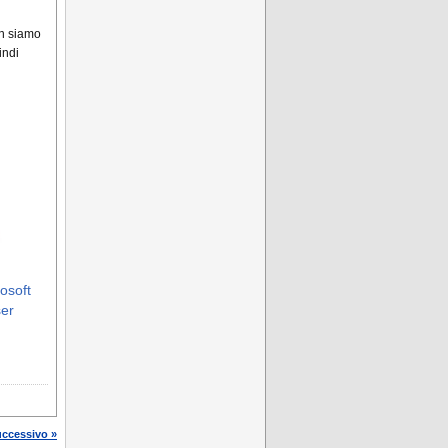
on siamo
indi
rosoft
ser
uccessivo »