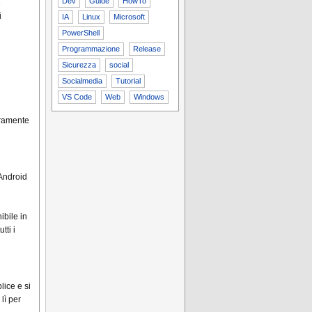
Dev
Guide
HowTo
e
i
IA
Linux
Microsoft
PowerShell
Programmazione
Release
Sicurezza
social
Socialmedia
Tutorial
VS Code
Web
Windows
aramente
 Android
ibile in
tti i
ice e si
lì per