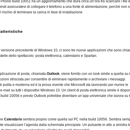
hone build 10051 ha un aggiornamento che dura circa un’ora tra scaricare i file 
uindi assicuratevi di collegare il telefono a una fonte di alimentazione, perché non s
l rischio di terminare la carica in fase di installazione.
atteristiche
a versione precedente di Windows 10, ci sono tre nuove applicazioni che sono chi
 stelle dello spettacolo: posta elettronica, calendario e Spartan.
plicazione di posta, chiamata
Outlook
, viene fornito con un look simile a quella su
pzioni strisciata per consentire di eliminare rapidamente o archiviare i messaggi.
a è pulita e moderna ed è la prova vivente che Microsoft sta lavorando per riunire le
e-mail su tutti i dispositivi Windows 10. Un client di posta elettronica simile è dispon
uild 10056 e presto Outlook potrebbe diventare un’app universale che lavora su tu
one
Calendario
sembra proprio come quella sul PC nella build 10056. Sembra sempl
te visualizzare l’agenda dalla schermata principale. Un pulsante in alto a sinistra è 