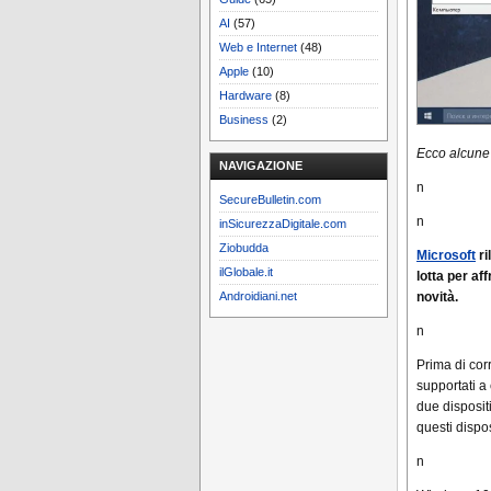
AI
(57)
Web e Internet
(48)
Apple
(10)
Hardware
(8)
Business
(2)
Ecco alcune 
NAVIGAZIONE
n
SecureBulletin.com
n
inSicurezzaDigitale.com
Ziobudda
Microsoft
ri
ilGlobale.it
lotta per af
Androidiani.net
novità.
n
Prima di cor
supportati a 
due disposit
questi dispos
n