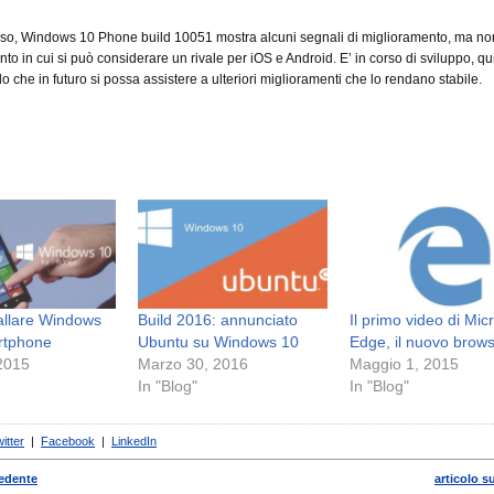
so, Windows 10 Phone build 10051 mostra alcuni segnali di miglioramento, ma n
nto in cui si può considerare un rivale per iOS e Android. E’ in corso di sviluppo, qu
o che in futuro si possa assistere a ulteriori miglioramenti che lo rendano stabile.
allare Windows
Build 2016: annunciato
Il primo video di Mic
rtphone
Ubuntu su Windows 10
Edge, il nuovo brow
 2015
Marzo 30, 2016
Maggio 1, 2015
In "Blog"
In "Blog"
itter
|
Facebook
|
LinkedIn
cedente
articolo s