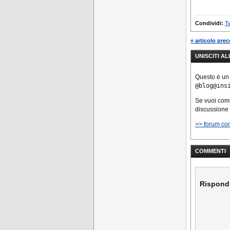
stanno for
partnershi
Condividi:
Tw
e ora ann
telefono ce
« articolo pre
alimentato
UNISCITI A
operativo
Questo è un
@blog@ins
Se vuoi co
discussione
>> forum co
COMMENTI
Rispond