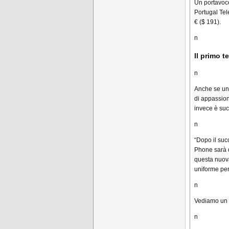
Un portavoce
Portugal Tel
€ ($ 191).
n
Il primo 
n
Anche se un 
di appassion
invece è suc
n
“Dopo il suc
Phone sarà di
questa nuova
uniforme per
n
Vediamo un p
n