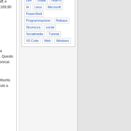
Dev
Guide
HowTo
ff, e
i 169,90
IA
Linux
Microsoft
PowerShell
Programmazione
Release
Sicurezza
social
Socialmedia
Tutorial
VS Code
Web
Windows
ta
o. Questo
onical.
 Ubuntu
nuto a