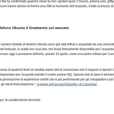
 Bq ha confermato qualche mese fa che i gestori quali 3 Svezia, amena.com, giffga
ecom hanno deciso di fornire una SIM al momento dell’acquisto, il tutto al prezzo d
telefono Ubuntu è finalmente sul mercato
numero limitato di telefoni Ubuntu sono già stati diffusi e acquistati da una mancia
ati fortunati, in realtà non vuol dire che fosse liberamente disponibile per l’acquist
cesso oggi e possiamo definirlo, questo 10 aprile, come una pietra miliare per Can
cesso di qualche flash di vendita siamo lieti di annunciare che il negozio è aperto!
sponibile per l’acquisto tramite il nostro partner BQ. Saremo lieti di darvi il benve
 generazione di esperienze mobili che è più performante per gli sviluppatori e più
 gli utenti #ubuntuphone “,
si legge nell’account Google+ di Canonical
.
o’ di caratteristiche tecniche: