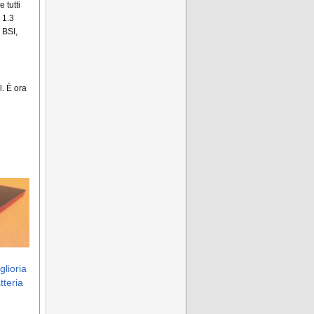
 tutti
 1.3
 BSI,
. È ora
glioria
tteria