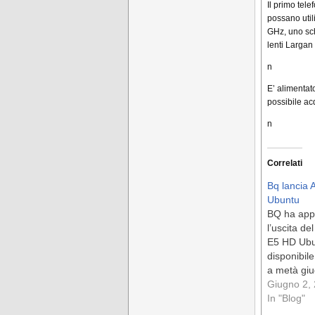
Il primo tel
possano util
GHz, uno sch
lenti Largan
n
E’ alimentat
possibile ac
n
Correlati
Bq lancia 
Ubuntu
BQ ha app
l’uscita de
E5 HD Ubun
disponibile
a metà giu
come seco
Giugno 2,
con Ubuntu
In "Blog"
società. n