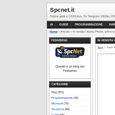
Spcnet.it
Notizie geek e OSS/Linux. Su Telegram: InfoSec ITA
AI
GUIDE
PROGRAMMAZIONE
HA
Home
> Articolo > In vendita Ubuntu Phone, primo 
FEDIVERSO
IN VENDITA
Blog
| Dario 
Questo è un blog nel
Fediverso
CATEGORIE
Blog
(931)
Programmazione
(96)
Microsoft
(75)
Sicurezza
(66)
Guide
(65)