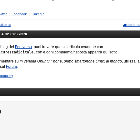
giando una
p di lunga durata
itter
|
Facebook
|
LinkedIn
uncia un nuovo
llulare
cedente
articolo s
 dal sistema
LLA DISCUSSIONE
 Ubuntu per…
 blog del
Fediverso
: puoi trovare questo articolo ovunque con
icurezzadigitale.com
e ogni commento/risposta apparirà qui sotto.
mmentare su
In vendita Ubuntu Phone, primo smartphone Linux al mondo
, utilizza la
 sul
Forum
.
mmunity
i