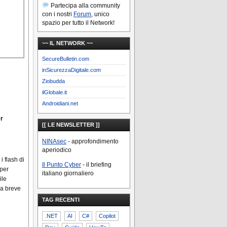
Partecipa alla community
con i nostri
Forum
, unico
spazio per tutto il Network!
~~ IL NETWORK ~~
SecureBulletin.com
inSicurezzaDigitale.com
Ziobudda
ilGlobale.it
Androidiani.net
er
[[ LE NEWSLETTER ]]
NINAsec
- approfondimento
aperiodico
 flash di
Il Punto Cyber
- il briefing
 per
italiano giornaliero
ile
 a breve
TAG RECENTI
.NET
AI
C#
Copilot