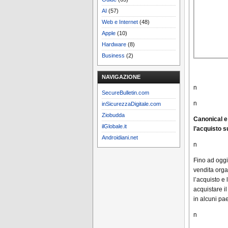
AI
(57)
Web e Internet
(48)
Apple
(10)
Hardware
(8)
Business
(2)
NAVIGAZIONE
n
SecureBulletin.com
n
inSicurezzaDigitale.com
Ziobudda
Canonical e
ilGlobale.it
l’acquisto su
Androidiani.net
n
Fino ad oggi
vendita orga
l’acquisto e
acquistare il
in alcuni pae
n