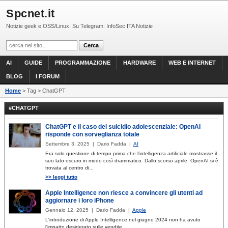
Spcnet.it
Notizie geek e OSS/Linux. Su Telegram: InfoSec ITA Notizie
AI
GUIDE
PROGRAMMAZIONE
HARDWARE
WEB E INTERNET
BLOG
I FORUM
Home
> Tag > ChatGPT
#CHATGPT
ChatGPT e il caso del suicidio adolescenziale: OpenAI
risponde con sorveglianza totale
Settembre 3, 2025 | Dario Fadda |
AI
Era solo questione di tempo prima che l’intelligenza artificiale mostrasse il
suo lato oscuro in modo così drammatico. Dallo scorso aprile, OpenAI si è
trovata al centro di...
>> leggi tutto
Apple Intelligence non riesce a convincere gli utenti ad
aggiornare i loro iPhone
Gennaio 12, 2025 | Dario Fadda |
Apple
L'introduzione di Apple Intelligence nel giugno 2024 non ha avuto
l'impatto desiderato sulle vendite