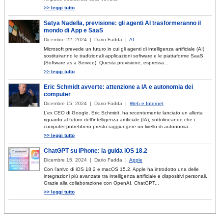
>> leggi tutto
Satya Nadella, previsione: gli agenti AI trasformeranno il
mondo di App e SaaS
Dicembre 22, 2024 | Dario Fadda |
AI
Microsoft prevede un futuro in cui gli agenti di intelligenza artificiale (AI)
sostituiranno le tradizionali applicazioni software e le piattaforme SaaS
(Software as a Service). Questa previsione, espressa...
>> leggi tutto
Eric Schmidt avverte: attenzione a IA e autonomia dei
computer
Dicembre 15, 2024 | Dario Fadda |
Web e Internet
L’ex CEO di Google, Eric Schmidt, ha recentemente lanciato un allerta
riguardo al futuro dell’intelligenza artificiale (IA), sottolineando che i
computer potrebbero presto raggiungere un livello di autonomia...
>> leggi tutto
ChatGPT su iPhone: la guida iOS 18.2
Dicembre 15, 2024 | Dario Fadda |
Apple
Con l’arrivo di iOS 18.2 e macOS 15.2, Apple ha introdotto una delle
integrazioni più avanzate tra intelligenza artificiale e dispositivi personali.
Grazie alla collaborazione con OpenAI, ChatGPT...
>> leggi tutto