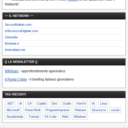
Network!
~~ IL NETWORK ~~
SecureBulletin.com
inSicurezzaDigitale.com
Ziobudda
ilGlobale.it
Androidiani.net
[[ LE NEWSLETTER ]]
NINAsec
- approfondimento aperiodico
Il Punto Cyber
- il briefing italiano giornaliero
TAG RECENTI
.NET
AI
C#
Copilot
Dev
Guide
HowTo
IA
Linux
Microsoft
PowerShell
Programmazione
Release
Sicurezza
social
Socialmedia
Tutorial
VS Code
Web
Windows