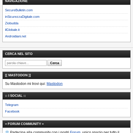
NAVIGAZIONE
SecureBulletin.com
inSicurezzaDigitale.com
Ziobudda
ilGlobale.it
Androidiani.net
CERCA NEL SITO
[[ MASTODON ]]
Su Mastodon mi trovi qui:
Mastodon
:: I SOCIAL ::
Telegram
Facebook
= FORUM COMMUNITY =
Partecipa alla community con i nostri
Forum
, unico spazio per tutto il