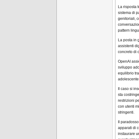
La risposta 
sistema di p
genitoriali,
conversazion
pattern lingui
La posta in g
assistenti di
concreto di 
OpenAI assic
sviluppo ad
equilibrio tr
adolescente 
Il caso si i
sta costringe
restrizioni 
con utenti 
stringenti.
Il paradosso
apparati di c
instaurare u