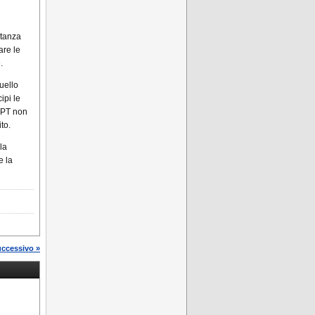
stanza
are le
.
Quello
ipi le
GPT non
to.
la
e la
uccessivo »