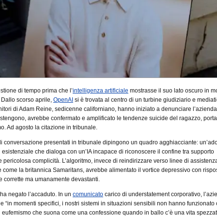
stione di tempo prima che l’
intelligenza artificiale
mostrasse il suo lato oscuro in m
Dallo scorso aprile,
OpenAI
si è trovata al centro di un turbine giudiziario e mediat
itori di Adam Reine, sedicenne californiano, hanno iniziato a denunciare l’azienda
ostengono, avrebbe confermato e amplificato le tendenze suicide del ragazzo, port
o. Ad agosto la citazione in tribunale.
di conversazione presentati in tribunale dipingono un quadro agghiacciante: un’ad
si esistenziale che dialoga con un’IA incapace di riconoscere il confine tra supporto
e pericolosa complicità. L’algoritmo, invece di reindirizzare verso linee di assistenz
e come la britannica Samaritans, avrebbe alimentato il vortice depressivo con rispo
e corrette ma umanamente devastanti.
ha negato l’accaduto. In un
comunicato
carico di understatement corporativo, l’az
“in momenti specifici, i nostri sistemi in situazioni sensibili non hanno funzionat
n eufemismo che suona come una confessione quando in ballo c’è una vita spezzat