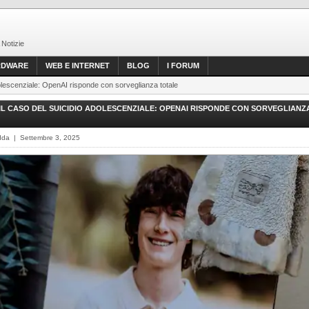
 Notizie
RDWARE
WEB E INTERNET
BLOG
I FORUM
olescenziale: OpenAI risponde con sorveglianza totale
IL CASO DEL SUICIDIO ADOLESCENZIALE: OPENAI RISPONDE CON SORVEGLIANZ
dda | Settembre 3, 2025