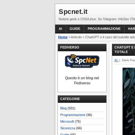
Spcnet.it
Notizie geek e OSS/Linux. Su Telegram: InfoSec ITA
AI
GUIDE
PROGRAMMAZIONE
HA
Home
> Articolo > ChatGPT e il caso del suicidio ad
FEDIVERSO
CHATGPT E 
TOTALE
AI
| Dario Fa
Questo è un blog nel
Fediverso
CATEGORIE
Blog
(931)
Programmazione
(96)
Microsoft
(75)
Sicurezza
(66)
Guide
(65)