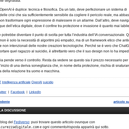
te segnalata.
 OpenAI è duplice: tecnica e filosofica. Da un lato, deve perfezionare un sistema di
delle crisi che sia sufficientemente sensibile da cogliere il pericolo reale, ma abba
non trasformare ogni espressione di malessere in un allarme. Dall’altro, deve navig
ue dell’etica digitale, dove il confine tra protezione e invasione è quanto mai labile
 potrebbe diventare il punto di svolta per tutta l’industria dell’IA conversazionale. 
on è solo la necessità di algoritmi più empatici, ma di un framework etico che antic
non intenzionali delle nostre creazioni tecnologiche. Perché se è vero che Chat
ortare quel ragazzo al suicidio, è altrettanto vero che il suo design non lo ha impedi
cia pende verso il controllo. Resta da vedere se questo sia il prezzo necessario per 
l’inizio di una deriva sorveglianza che, in nome della protezione, rischia di snaturar
a della relazione tra uomo e macchina.
T
Intelligenza artificiale
OpenAI
suicidio
itter
|
Facebook
|
LinkedIn
cedente
articolo s
LLA DISCUSSIONE
 blog del
Fediverso
: puoi trovare questo articolo ovunque con
icurezzadigitale.com
e ogni commento/risposta apparirà qui sotto.