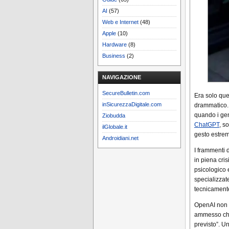
AI
(57)
Web e Internet
(48)
Apple
(10)
Hardware
(8)
Business
(2)
NAVIGAZIONE
SecureBulletin.com
Era solo que
inSicurezzaDigitale.com
drammatico. 
quando i gen
Ziobudda
ChatGPT
, s
ilGlobale.it
gesto estrem
Androidiani.net
I frammenti 
in piena cri
psicologico 
specializzat
tecnicament
OpenAI non 
ammesso che 
previsto”. U