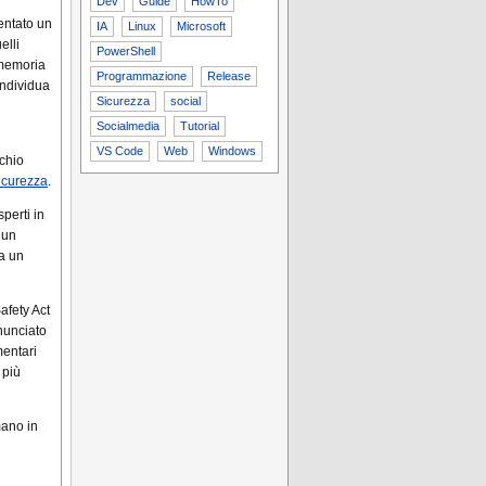
Dev
Guide
HowTo
entato un
IA
Linux
Microsoft
elli
PowerShell
 memoria
Programmazione
Release
individua
Sicurezza
social
Socialmedia
Tutorial
VS Code
Web
Windows
schio
icurezza
.
perti in
 un
ra un
afety Act
nunciato
mentari
 più
mano in