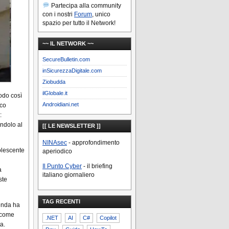
Partecipa alla community
con i nostri
Forum
, unico
spazio per tutto il Network!
~~ IL NETWORK ~~
SecureBulletin.com
inSicurezzaDigitale.com
Ziobudda
ilGlobale.it
odo così
Androidiani.net
ico
:
andolo al
[[ LE NEWSLETTER ]]
NINAsec
- approfondimento
olescente
aperiodico
Il Punto Cyber
- il briefing
a
italiano giornaliero
ste
TAG RECENTI
ienda ha
o come
.NET
AI
C#
Copilot
a.