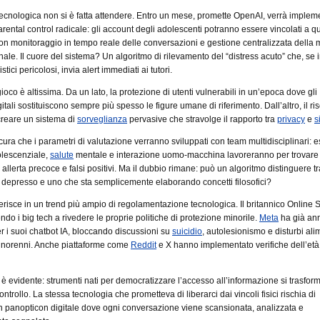
tecnologica non si è fatta attendere. Entro un mese, promette OpenAI, verrà implem
arental control radicale: gli account degli adolescenti potranno essere vincolati a qu
 con monitoraggio in tempo reale delle conversazioni e gestione centralizzata della
ale. Il cuore del sistema? Un algoritmo di rilevamento del “distress acuto” che, se 
stici pericolosi, invia alert immediati ai tutori.
ioco è altissima. Da un lato, la protezione di utenti vulnerabili in un’epoca dove gli
gitali sostituiscono sempre più spesso le figure umane di riferimento. Dall’altro, il ri
creare un sistema di
sorveglianza
pervasive che stravolge il rapporto tra
privacy
e
s
ura che i parametri di valutazione verranno sviluppati con team multidisciplinari: es
olescenziale,
salute
mentale e interazione uomo-macchina lavoreranno per trovare
a allerta precoce e falsi positivi. Ma il dubbio rimane: può un algoritmo distinguere t
depresso e uno che sta semplicemente elaborando concetti filosofici?
nserisce in un trend più ampio di regolamentazione tecnologica. Il britannico Online S
ndo i big tech a rivedere le proprie politiche di protezione minorile.
Meta
ha già an
per i suoi chatbot IA, bloccando discussioni su
suicidio
, autolesionismo e disturbi ali
minorenni. Anche piattaforme come
Reddit
e X hanno implementato verifiche dell’età
 è evidente: strumenti nati per democratizzare l’accesso all’informazione si trasfor
ontrollo. La stessa tecnologia che prometteva di liberarci dai vincoli fisici rischia di
n panopticon digitale dove ogni conversazione viene scansionata, analizzata e