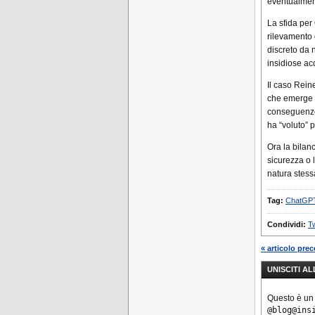
eventualmen
La sfida per
rilevamento 
discreto da 
insidiose acq
Il caso Reine
che emerge n
conseguenze 
ha “voluto” p
Ora la bilan
sicurezza o 
natura stess
Tag:
ChatGP
Condividi:
Tw
« articolo pre
UNISCITI A
Questo è un
@blog@ins