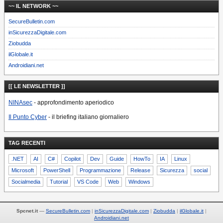
~~ IL NETWORK ~~
SecureBulletin.com
inSicurezzaDigitale.com
Ziobudda
ilGlobale.it
Androidiani.net
[[ LE NEWSLETTER ]]
NINAsec
- approfondimento aperiodico
Il Punto Cyber
- il briefing italiano giornaliero
TAG RECENTI
.NET
AI
C#
Copilot
Dev
Guide
HowTo
IA
Linux
Microsoft
PowerShell
Programmazione
Release
Sicurezza
social
Socialmedia
Tutorial
VS Code
Web
Windows
Spcnet.it
—
SecureBulletin.com
inSicurezzaDigitale.com
Ziobudda
ilGlobale.it
Androidiani.net