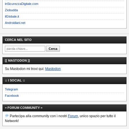
inSicurezzaDigitale.com
Ziobudda
ilGlobale.it
Androidiani.net
CERCA NEL SITO
[[ MASTODON ]]
Su Mastodon mi trovi qui:
Mastodon
:: I SOCIAL ::
Telegram
Facebook
= FORUM COMMUNITY =
Partecipa alla community con i nostri
Forum
, unico spazio per tutto il
Network!