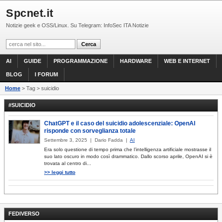
Spcnet.it
Notizie geek e OSS/Linux. Su Telegram: InfoSec ITA Notizie
AI
GUIDE
PROGRAMMAZIONE
HARDWARE
WEB E INTERNET
BLOG
I FORUM
Home
> Tag > suicidio
#SUICIDIO
ChatGPT e il caso del suicidio adolescenziale: OpenAI
risponde con sorveglianza totale
Settembre 3, 2025 | Dario Fadda |
AI
Era solo questione di tempo prima che l’intelligenza artificiale mostrasse il
suo lato oscuro in modo così drammatico. Dallo scorso aprile, OpenAI si è
trovata al centro di...
>> leggi tutto
FEDIVERSO