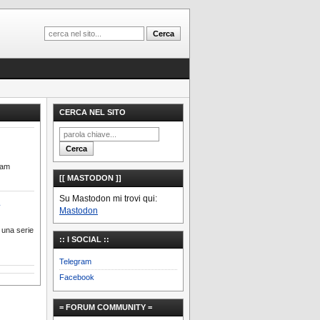
CERCA NEL SITO
ram
[[ MASTODON ]]
Su Mastodon mi trovi qui:
Mastodon
a una serie
:: I SOCIAL ::
Telegram
Facebook
= FORUM COMMUNITY =