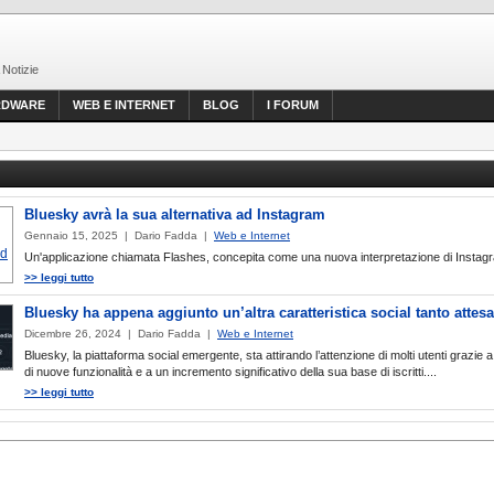
 Notizie
RDWARE
WEB E INTERNET
BLOG
I FORUM
Bluesky avrà la sua alternativa ad Instagram
Gennaio 15, 2025 | Dario Fadda |
Web e Internet
Un'applicazione chiamata Flashes, concepita come una nuova interpretazione di Instag
>> leggi tutto
Bluesky ha appena aggiunto un’altra caratteristica social tanto attesa
Dicembre 26, 2024 | Dario Fadda |
Web e Internet
Bluesky, la piattaforma social emergente, sta attirando l’attenzione di molti utenti grazie 
di nuove funzionalità e a un incremento significativo della sua base di iscritti....
>> leggi tutto