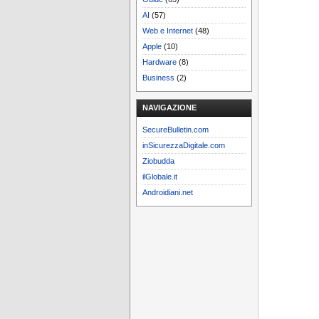
AI
(57)
Web e Internet
(48)
Apple
(10)
Hardware
(8)
Business
(2)
NAVIGAZIONE
SecureBulletin.com
inSicurezzaDigitale.com
Ziobudda
ilGlobale.it
Androidiani.net