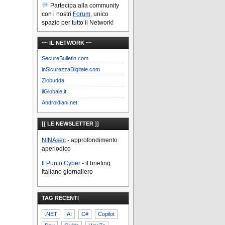
Partecipa alla community
con i nostri
Forum
, unico
spazio per tutto il Network!
~~ IL NETWORK ~~
SecureBulletin.com
inSicurezzaDigitale.com
Ziobudda
ilGlobale.it
Androidiani.net
[[ LE NEWSLETTER ]]
NINAsec
- approfondimento
aperiodico
Il Punto Cyber
- il briefing
italiano giornaliero
TAG RECENTI
.NET
AI
C#
Copilot