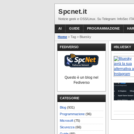
Spcnet.it
Notizie geek e OSS/Linux. Su Telegram: InfoSec ITA
AI
GUIDE
PROGRAMMAZIONE
HA
Home
> Tag > Bluesky
FEDIVERSO
#BLUESKY
Questo è un blog nel
Fediverso
CATEGORIE
Blog
(931)
Programmazione
(96)
Microsoft
(75)
Sicurezza
(66)
Guide
(65)