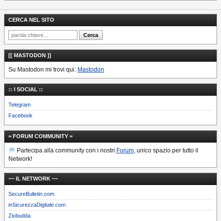
CERCA NEL SITO
[[ MASTODON ]]
Su Mastodon mi trovi qui:
Mastodon
:: I SOCIAL ::
Telegram
Facebook
= FORUM COMMUNITY =
Partecipa alla community con i nostri
Forum
, unico spazio per tutto il
Network!
~~ IL NETWORK ~~
SecureBulletin.com
inSicurezzaDigitale.com
Ziobudda