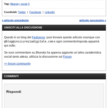
Tag:
Bluesky
social
X
Condividi:
Twitter
|
Facebook
|
LinkedIn
« articolo precedente
articolo successivo »
UNISCITI ALLA DISCUSSIONE
Questo è un blog del
Fediverso
: puoi trovare questo articolo ovunque con
@blog@insicurezzadigitale.com
e ogni commento/risposta apparirà
qui sotto.
Se vuoi commentare su
Bluesky ha appena aggiunto un’altra caratteristica
social tanto attesa
, utilizza la discussione sul
Forum
.
>> forum community
COMMENTI
Rispondi