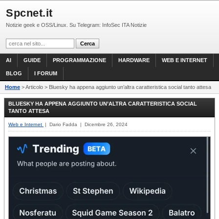
Spcnet.it
Notizie geek e OSS/Linux. Su Telegram: InfoSec ITA Notizie
AI
GUIDE
PROGRAMMAZIONE
HARDWARE
WEB E INTERNET
BLOG
I FORUM
Home
> Articolo > Bluesky ha appena aggiunto un’altra caratteristica social tanto attesa
BLUESKY HA APPENA AGGIUNTO UN’ALTRA CARATTERISTICA SOCIAL
TANTO ATTESA
Web e Internet
| Dario Fadda | Dicembre 26, 2024