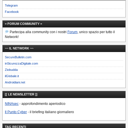
Telegram
Facebook
= FORUM COMMUNITY =
Partecipa alla community con i nostri
Forum
, unico spazio per tutto il
Network!
~~ IL NETWORK ~~
SecureBulletin.com
inSicurezzaDigitale.com
Ziobudda
ilGlobale.it
Androidiani.net
[[ LE NEWSLETTER ]]
NINAsec
- approfondimento aperiodico
Il Punto Cyber
- il briefing italiano giornaliero
TAG RECENTI