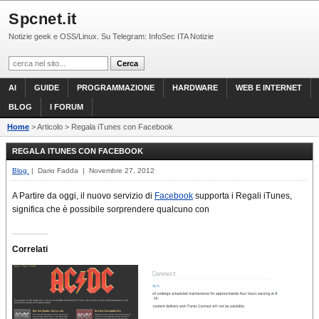
Spcnet.it
Notizie geek e OSS/Linux. Su Telegram: InfoSec ITA Notizie
AI
GUIDE
PROGRAMMAZIONE
HARDWARE
WEB E INTERNET
BLOG
I FORUM
Home
> Articolo > Regala iTunes con Facebook
REGALA ITUNES CON FACEBOOK
Blog
| Dario Fadda | Novembre 27, 2012
A Partire da oggi, il nuovo servizio di
Facebook
supporta i Regali iTunes,
significa che è possibile sorprendere qualcuno con
Correlati