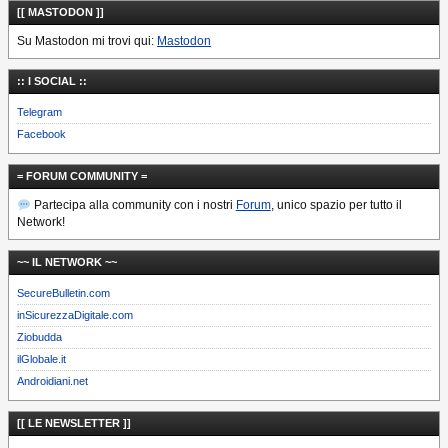
[[ MASTODON ]]
Su Mastodon mi trovi qui:
Mastodon
:: I SOCIAL ::
Telegram
Facebook
= FORUM COMMUNITY =
Partecipa alla community con i nostri
Forum
, unico spazio per tutto il
Network!
~~ IL NETWORK ~~
SecureBulletin.com
inSicurezzaDigitale.com
Ziobudda
ilGlobale.it
Androidiani.net
[[ LE NEWSLETTER ]]