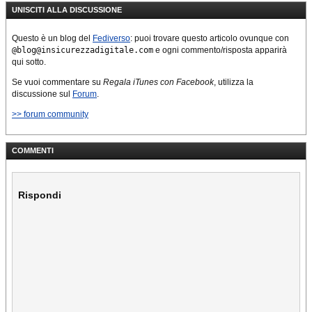
UNISCITI ALLA DISCUSSIONE
Questo è un blog del
Fediverso
: puoi trovare questo articolo ovunque con
@blog@insicurezzadigitale.com
e ogni commento/risposta apparirà
qui sotto.
Se vuoi commentare su
Regala iTunes con Facebook
, utilizza la
discussione sul
Forum
.
>> forum community
COMMENTI
Rispondi