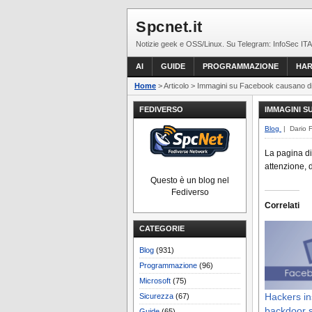
Spcnet.it
Notizie geek e OSS/Linux. Su Telegram: InfoSec ITA
AI
GUIDE
PROGRAMMAZIONE
HA
Home
> Articolo > Immagini su Facebook causano diba
FEDIVERSO
IMMAGINI S
Blog
| Dario 
La pagina d
attenzione,
Questo è un blog nel
Fediverso
Correlati
CATEGORIE
Blog
(931)
Programmazione
(96)
Microsoft
(75)
Hackers in
Sicurezza
(67)
backdoor s
Guide
(65)