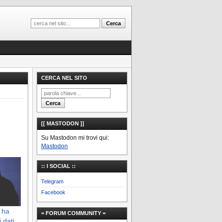
CERCA NEL SITO
[[ MASTODON ]]
Su Mastodon mi trovi qui:
Mastodon
:: I SOCIAL ::
Telegram
Facebook
 ha
= FORUM COMMUNITY =
 dati