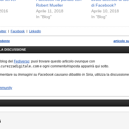
Robert Mueller
di Facebook?
 2016
Aprile 11, 2018
Aprile 10, 2018
In "Blog"
In "Blog"
itter
|
Facebook
|
LinkedIn
cedente
articolo s
LLA DISCUSSIONE
 blog del
Fediverso
: puoi trovare questo articolo ovunque con
icurezzadigitale.com
e ogni commento/risposta apparirà qui sotto.
mmentare su
Immagini su Facebook causano dibattito in Siria
, utilizza la discussione
mmunity
i