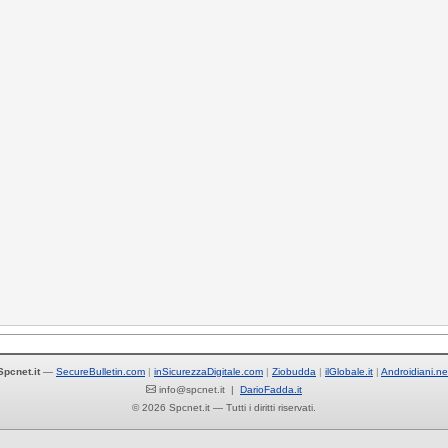
Spcnet.it
—
SecureBulletin.com
inSicurezzaDigitale.com
Ziobudda
ilGlobale.it
Androidiani.ne
info@spcnet.it |
DarioFadda.it
© 2026 Spcnet.it — Tutti i diritti riservati.