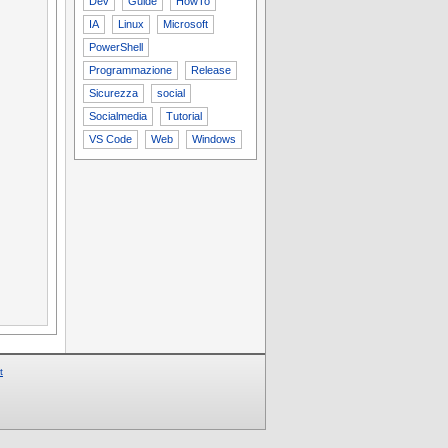
Dev
Guide
HowTo
IA
Linux
Microsoft
PowerShell
Programmazione
Release
Sicurezza
social
Socialmedia
Tutorial
VS Code
Web
Windows
t