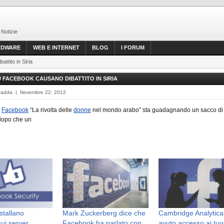
 Notizie
RDWARE
WEB E INTERNET
BLOG
I FORUM
ttito in Siria
U FACEBOOK CAUSANO DIBATTITO IN SIRIA
Fadda | Novembre 22, 2012
i
Facebook
“La rivolta delle
donne
nel mondo arabo” sta guadagnando un sacco di
 dopo che un
stallano
Mark Zuckerberg dice che
Cambridge Analytica
ui server
Facebook ha parlato con
avuto accesso ai tuoi