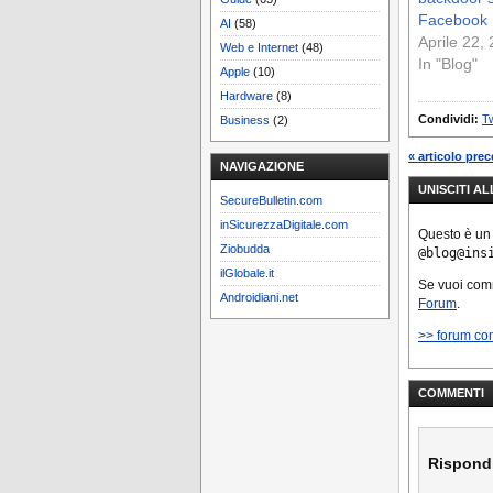
Facebook
AI
(58)
Aprile 22,
Web e Internet
(48)
In "Blog"
Apple
(10)
Hardware
(8)
Condividi:
Tw
Business
(2)
« articolo pre
NAVIGAZIONE
UNISCITI A
SecureBulletin.com
inSicurezzaDigitale.com
Questo è un
Ziobudda
@blog@ins
ilGlobale.it
Se vuoi co
Androidiani.net
Forum
.
>> forum co
COMMENTI
Rispond