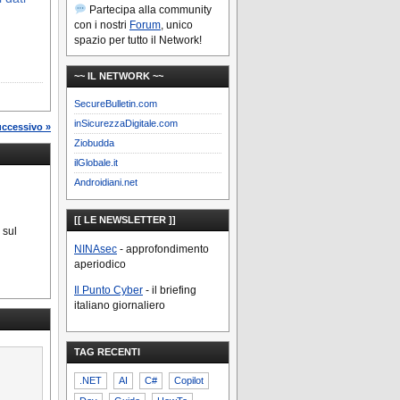
Partecipa alla community
con i nostri
Forum
, unico
spazio per tutto il Network!
~~ IL NETWORK ~~
SecureBulletin.com
inSicurezzaDigitale.com
uccessivo »
Ziobudda
ilGlobale.it
Androidiani.net
[[ LE NEWSLETTER ]]
 sul
NINAsec
- approfondimento
aperiodico
Il Punto Cyber
- il briefing
italiano giornaliero
TAG RECENTI
.NET
AI
C#
Copilot