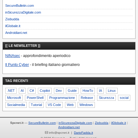
SecureBulletin.com
inSicurezzaDigitale.com
Ziobudda
ilGlobale.it
Androidiani.net
[[ LE NEWSLETTER ]]
NINAsec
- approfondimento aperiodico
Il Punto Cyber
- il briefing italiano giornaliero
TAG RECENTI
.NET
AI
C#
Copilot
Dev
Guide
HowTo
IA
Linux
Microsoft
PowerShell
Programmazione
Release
Sicurezza
social
Socialmedia
Tutorial
VS Code
Web
Windows
Spcnet.it
—
SecureBulletin.com
inSicurezzaDigitale.com
Ziobudda
ilGlobale.it
Androidiani.net
info@spcnet.it |
DarioFadda.it