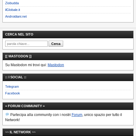
Ziobudda
ilGlobale.it
Androidiani.net
CERCA NEL SITO
[[ MASTODON ]]
Su Mastodon mi trovi qui:
Mastodon
:: I SOCIAL ::
Telegram
Facebook
= FORUM COMMUNITY =
Partecipa alla community con i nostri
Forum
, unico spazio per tutto il
Network!
~~ IL NETWORK ~~