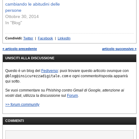
cambiando le abitudini delle
persone
Ottobre 30, 2014
In "Blog"
Condividi:
Twitter
|
Facebook
|
LinkedIn
« articolo precedente
articolo successivo »
UNISCITI ALLA DISCUSSIONE
Questo è un blog del
Fediverso
: puoi trovare questo articolo ovunque con
@blog@insicurezzadigitale.com
e ogni commento/risposta apparirà
qui sotto.
Se vuoi commentare su
Phishing contro Gmail di Google, attenzione ai
vostri dati
, utilizza la discussione sul
Forum
.
>> forum community
COMMENTI