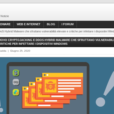
 Notizie
RDWARE
WEB E INTERNET
BLOG
I FORUM
S Hybrid Malware che sfruttano vulnerabilità elevate e critiche per infettare i dispositivi Wi
NUOVO CRYPTOJACKING E DDOS HYBRID MALWARE CHE SFRUTTANO VULNERABIL
RITICHE PER INFETTARE I DISPOSITIVI WINDOWS
Fadda | Giugno 25, 2020