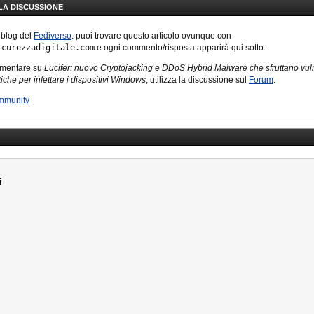
LLA DISCUSSIONE
 blog del
Fediverso
: puoi trovare questo articolo ovunque con
icurezzadigitale.com
e ogni commento/risposta apparirà qui sotto.
mmentare su
Lucifer: nuovo Cryptojacking e DDoS Hybrid Malware che sfruttano vuln
tiche per infettare i dispositivi Windows
, utilizza la discussione sul
Forum
.
mmunity
i