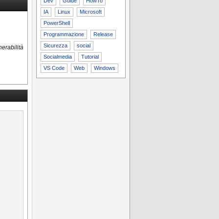
Dev
Guide
HowTo
IA
Linux
Microsoft
PowerShell
Programmazione
Release
Sicurezza
social
erabilità
Socialmedia
Tutorial
VS Code
Web
Windows