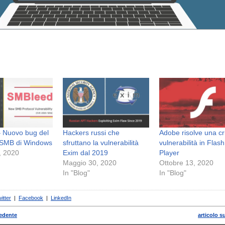
 Nuovo bug del
Hackers russi che
Adobe risolve una cri
o SMB di Windows
sfruttano la vulnerabilità
vulnerabilità in Flash
, 2020
Exim dal 2019
Player
Maggio 30, 2020
Ottobre 13, 2020
In "Blog"
In "Blog"
itter
|
Facebook
|
LinkedIn
cedente
articolo s