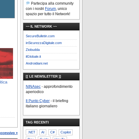
Partecipa alla community
con i nostri
Forum
, unico
spazio per tutto il Network!
~~ IL NETWORK ~~
SecureBulletin.com
inSicurezzaDigitale.com
Ziobudda
ilGlobale.it
Androidiani.net
[[ LE NEWSLETTER ]]
tica
NINAsec
- approfondimento
aperiodico
Il Punto Cyber
- il briefing
italiano giornaliero
TAG RECENTI
.NET
AI
C#
Copilot
uccessivo »