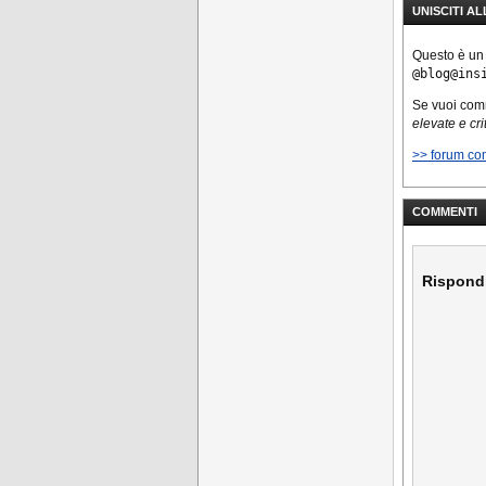
UNISCITI A
Questo è un
@blog@ins
Se vuoi co
elevate e cri
>> forum co
COMMENTI
Rispond