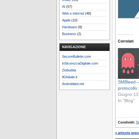
AI
(57)
Web e Internet
(48)
Apple
(10)
Hardware
(8)
Business
(2)
Correlati
NAVIGAZIONE
SecureBulletin.com
inSicurezzaDigitale.com
Ziobudda
ilGlobale.it
SMBleed –
Androidiani.net
protocoll
Giugno 13
In "Blog"
Condividi:
Tw
« articolo pre