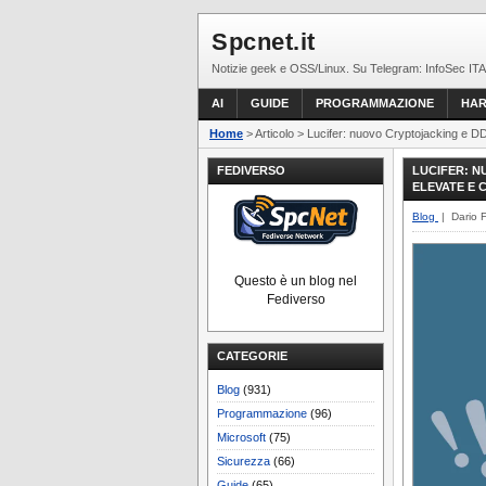
Spcnet.it
Notizie geek e OSS/Linux. Su Telegram: InfoSec ITA
AI
GUIDE
PROGRAMMAZIONE
HA
Home
> Articolo > Lucifer: nuovo Cryptojacking e DDo
FEDIVERSO
LUCIFER: 
ELEVATE E C
Blog
| Dario 
Questo è un blog nel
Fediverso
CATEGORIE
Blog
(931)
Programmazione
(96)
Microsoft
(75)
Sicurezza
(66)
Guide
(65)