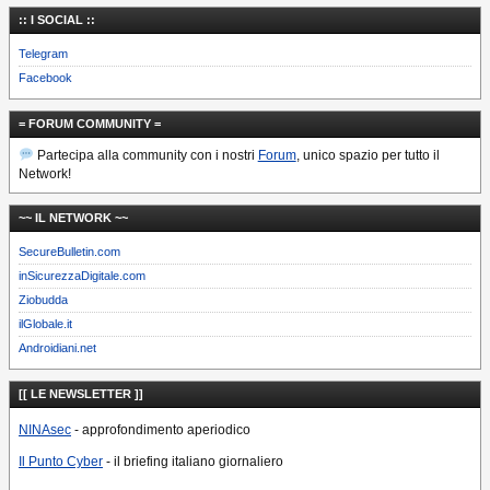
:: I SOCIAL ::
Telegram
Facebook
= FORUM COMMUNITY =
Partecipa alla community con i nostri
Forum
, unico spazio per tutto il
Network!
~~ IL NETWORK ~~
SecureBulletin.com
inSicurezzaDigitale.com
Ziobudda
ilGlobale.it
Androidiani.net
[[ LE NEWSLETTER ]]
NINAsec
- approfondimento aperiodico
Il Punto Cyber
- il briefing italiano giornaliero