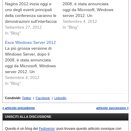
Nagios 2012 inizia oggi e
2008, è stata annunciata
uno degli eventi principali
oggi da Microsoft, Windows
della conferenza saranno le
server 2012. Un
dimostrazioni sull’interfaccia
Settembre 4, 2012
2012 Nagios
Settembre 27, 2012
In "Blog"
In "Blog"
Esce Windows Server 2012
La più grossa versione di
Windows Server, dopo il
2008, è stata annunciata
oggi da Microsoft, Windows
server 2012. Un
Settembre 4, 2012
In "Blog"
Condividi:
Twitter
|
Facebook
|
LinkedIn
« articolo precedente
articolo successivo »
UNISCITI ALLA DISCUSSIONE
Questo è un blog del
Fediverso
: puoi trovare questo articolo ovunque con