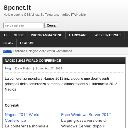
Spcnet.it
Notizie geek e OSS/Linux. Su Telegram: InfoSec ITA Notizie
AI
GUIDE
PROGRAMMAZIONE
HARDWARE
WEB E INTERNET
BLOG
I FORUM
Home
> Articolo > Nagios 2012 World Conference
NAGIOS 2012 WORLD CONFERENCE
Blog
| Dario Fadda | Settembre 27, 2012
La conferenza mondiale Nagios 2012 inizia oggi e uno degli eventi
principali della conferenza saranno le dimostrazioni sull’interfaccia 2012
Nagios
Correlati
Nagios 2012 World
Esce Windows Server 2012
Conference
La più grossa versione di
La conferenza mondiale
Windows Server, dopo il