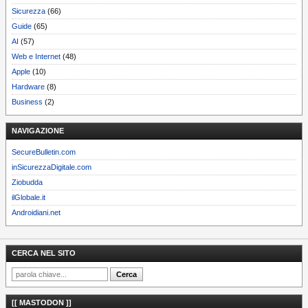
Sicurezza
(66)
Guide
(65)
AI
(57)
Web e Internet
(48)
Apple
(10)
Hardware
(8)
Business
(2)
NAVIGAZIONE
SecureBulletin.com
inSicurezzaDigitale.com
Ziobudda
ilGlobale.it
Androidiani.net
CERCA NEL SITO
[[ MASTODON ]]