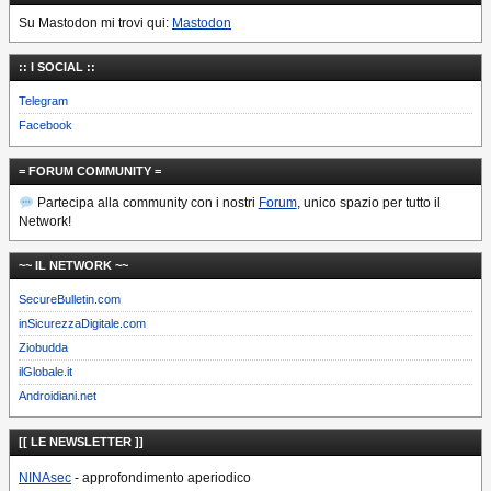
Su Mastodon mi trovi qui:
Mastodon
:: I SOCIAL ::
Telegram
Facebook
= FORUM COMMUNITY =
Partecipa alla community con i nostri
Forum
, unico spazio per tutto il
Network!
~~ IL NETWORK ~~
SecureBulletin.com
inSicurezzaDigitale.com
Ziobudda
ilGlobale.it
Androidiani.net
[[ LE NEWSLETTER ]]
NINAsec
- approfondimento aperiodico