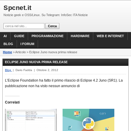
Spcnet.it
Notizie geek e OSS/Linux. Su Telegram: InfoSec ITA Notizie
AI
GUIDE
PROGRAMMAZIONE
HARDWARE
WEB E INTERNET
BLOG
I FORUM
Home
> Articolo > Eclipse Juno nuova prima release
ECLIPSE JUNO NUOVA PRIMA RELEASE
Blog
| Dario Fadda | Ottobre 2, 2012
L’Eclipse Foundation ha fatto il primo rilascio di Eclipse 4.2 Juno (SR1). La
pubblicazione non ha visto nessun annuncio di
Correlati