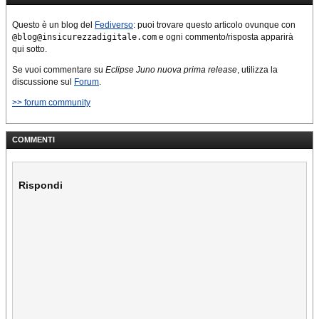
Questo è un blog del
Fediverso
: puoi trovare questo articolo ovunque con
@blog@insicurezzadigitale.com
e ogni commento/risposta apparirà
qui sotto.
Se vuoi commentare su
Eclipse Juno nuova prima release
, utilizza la
discussione sul
Forum
.
>> forum community
COMMENTI
Rispondi