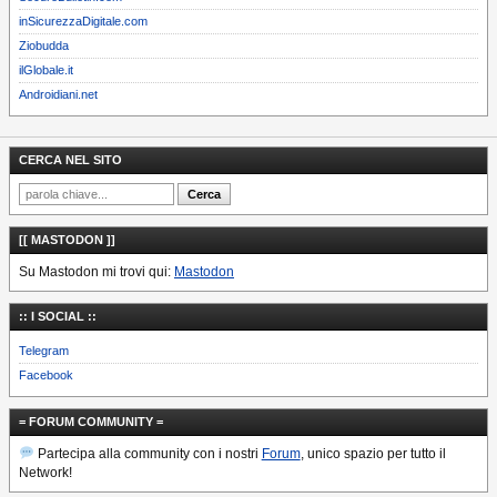
inSicurezzaDigitale.com
Ziobudda
ilGlobale.it
Androidiani.net
CERCA NEL SITO
[[ MASTODON ]]
Su Mastodon mi trovi qui:
Mastodon
:: I SOCIAL ::
Telegram
Facebook
= FORUM COMMUNITY =
Partecipa alla community con i nostri
Forum
, unico spazio per tutto il
Network!