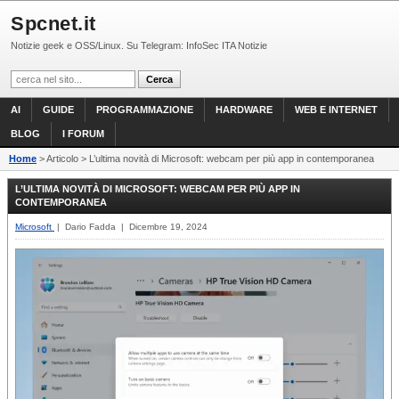
Spcnet.it
Notizie geek e OSS/Linux. Su Telegram: InfoSec ITA Notizie
AI
GUIDE
PROGRAMMAZIONE
HARDWARE
WEB E INTERNET
BLOG
I FORUM
Home
> Articolo > L’ultima novità di Microsoft: webcam per più app in contemporanea
L’ULTIMA NOVITÀ DI MICROSOFT: WEBCAM PER PIÙ APP IN
CONTEMPORANEA
Microsoft
| Dario Fadda | Dicembre 19, 2024