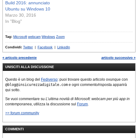
Build 2016: annunciato
Ubuntu su Windows 10
Marzo 30, 2016
In "Blog"
Tag:
Microsoft
webcam
Windows
Zoom
Condividi:
Twitter
|
Facebook
|
LinkedIn
« articolo precedente
articolo successivo »
UNISCITI ALLA DISCUSSIONE
Questo è un blog del
Fediverso
: puoi trovare questo articolo ovunque con
@blog@insicurezzadigitale.com
e ogni commento/risposta apparirà
qui sotto.
Se vuoi commentare su
L’ultima novità di Microsoft: webcam per più app in
contemporanea
, utilizza la discussione sul
Forum
.
>> forum community
COMMENTI