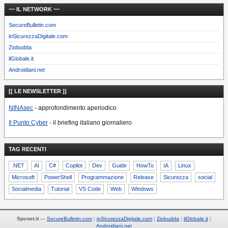
~~ IL NETWORK ~~
SecureBulletin.com
inSicurezzaDigitale.com
Ziobudda
ilGlobale.it
Androidiani.net
[[ LE NEWSLETTER ]]
NINAsec
- approfondimento aperiodico
Il Punto Cyber
- il briefing italiano giornaliero
TAG RECENTI
.NET
AI
C#
Copilot
Dev
Guide
HowTo
IA
Linux
Microsoft
PowerShell
Programmazione
Release
Sicurezza
social
Socialmedia
Tutorial
VS Code
Web
Windows
Spcnet.it
—
SecureBulletin.com
inSicurezzaDigitale.com
Ziobudda
ilGlobale.it
Androidiani.net