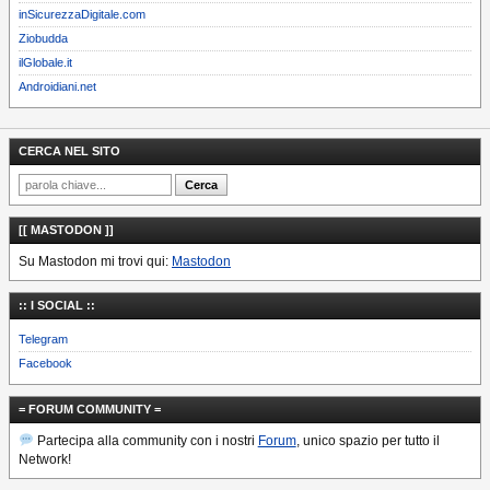
inSicurezzaDigitale.com
Ziobudda
ilGlobale.it
Androidiani.net
CERCA NEL SITO
[[ MASTODON ]]
Su Mastodon mi trovi qui:
Mastodon
:: I SOCIAL ::
Telegram
Facebook
= FORUM COMMUNITY =
Partecipa alla community con i nostri
Forum
, unico spazio per tutto il
Network!