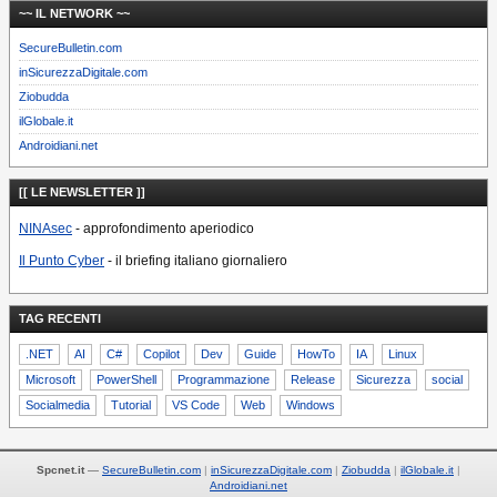
~~ IL NETWORK ~~
SecureBulletin.com
inSicurezzaDigitale.com
Ziobudda
ilGlobale.it
Androidiani.net
[[ LE NEWSLETTER ]]
NINAsec
- approfondimento aperiodico
Il Punto Cyber
- il briefing italiano giornaliero
TAG RECENTI
.NET
AI
C#
Copilot
Dev
Guide
HowTo
IA
Linux
Microsoft
PowerShell
Programmazione
Release
Sicurezza
social
Socialmedia
Tutorial
VS Code
Web
Windows
Spcnet.it
—
SecureBulletin.com
inSicurezzaDigitale.com
Ziobudda
ilGlobale.it
Androidiani.net