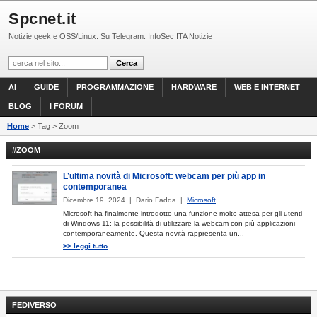
Spcnet.it
Notizie geek e OSS/Linux. Su Telegram: InfoSec ITA Notizie
AI
GUIDE
PROGRAMMAZIONE
HARDWARE
WEB E INTERNET
BLOG
I FORUM
Home
> Tag > Zoom
#ZOOM
L’ultima novità di Microsoft: webcam per più app in
contemporanea
Dicembre 19, 2024 | Dario Fadda |
Microsoft
Microsoft ha finalmente introdotto una funzione molto attesa per gli utenti
di Windows 11: la possibilità di utilizzare la webcam con più applicazioni
contemporaneamente. Questa novità rappresenta un...
>> leggi tutto
FEDIVERSO