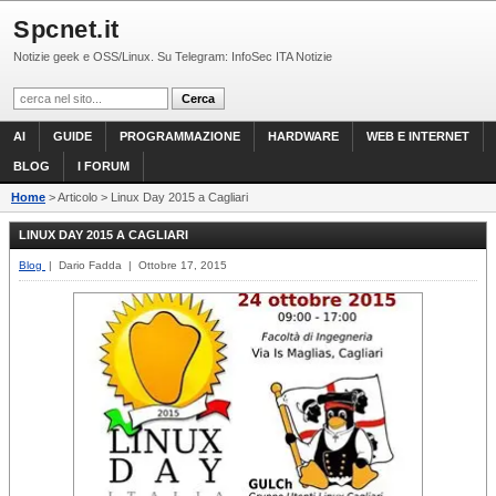
Spcnet.it
Notizie geek e OSS/Linux. Su Telegram: InfoSec ITA Notizie
AI
GUIDE
PROGRAMMAZIONE
HARDWARE
WEB E INTERNET
BLOG
I FORUM
Home
> Articolo > Linux Day 2015 a Cagliari
LINUX DAY 2015 A CAGLIARI
Blog
| Dario Fadda | Ottobre 17, 2015