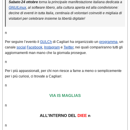
Sabato 24 ottobre
torna la principale manifestazione italiana dedicata a
GNU/Linux
, al software libero, alla cultura aperta ed alla condivisione:
decine di eventi in tutta Italia, centinaia di volontari coinvolti e migliaia di
visitatori per celebrare insieme la libertà digitale!
n
Per seguire l’evento il
GULCh
di Cagliari ha organizzato un
programma
, un
canale
social
Facebook
,
Instagram
e
Twitter
, nei quali compariranno tutti gli
aggiornamenti man mano che la giornata prosegue.
n
Per i più appassionati, per chi non riesce a farne a meno o semplicemente
per i più curiosi, ci trovate a Cagliari:
n
VIA IS MAGLIAS
n
ALL’INTERNO DEL
DIEE
n
n