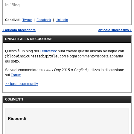
In "Blog"
Condividi:
Twitter
|
Facebook
|
LinkedIn
« articolo precedente
articolo successivo »
UNISCITI ALLA DISCUSSIONE
Questo è un blog del
Fediverso
: puoi trovare questo articolo ovunque con
@blog@insicurezzadigitale.com
e ogni commento/risposta apparirà
qui sotto.
Se vuoi commentare su
Linux Day 2015 a Cagliari
, utilizza la discussione
sul
Forum
.
>> forum community
COMMENTI
Rispondi