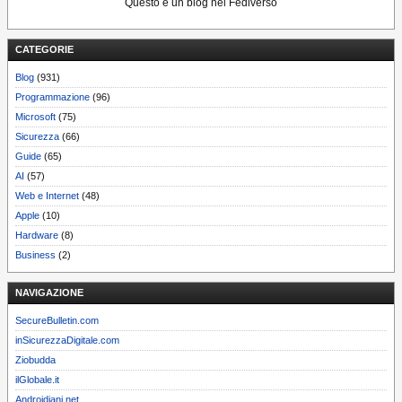
Questo è un blog nel Fediverso
CATEGORIE
Blog
(931)
Programmazione
(96)
Microsoft
(75)
Sicurezza
(66)
Guide
(65)
AI
(57)
Web e Internet
(48)
Apple
(10)
Hardware
(8)
Business
(2)
NAVIGAZIONE
SecureBulletin.com
inSicurezzaDigitale.com
Ziobudda
ilGlobale.it
Androidiani.net