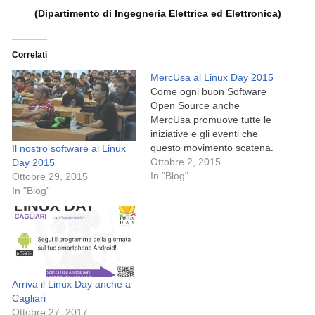
(Dipartimento di Ingegneria Elettrica ed Elettronica)
Correlati
MercUsa al Linux Day 2015
Come ogni buon Software
Open Source anche
MercUsa promuove tutte le
iniziative e gli eventi che
questo movimento scatena.
Il nostro software al Linux
n Il 24 Ottobre 2015 è Linux
Ottobre 2, 2015
Day 2015
Day… n … E MercUsa sarà
In "Blog"
Ottobre 29, 2015
contributore partecipante
In "Blog"
della manifestazione che si
svolgerà a Cagliari grazie al
Gulch (Gruppo Utenti Linux
Cagliari). n Il codice…
Arriva il Linux Day anche a
Cagliari
Ottobre 27, 2017