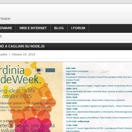
 Notizie
RDWARE
WEB E INTERNET
BLOG
I FORUM
JS
O A CAGLIARI SU NODE.JS
Fadda | Ottobre 19, 2015