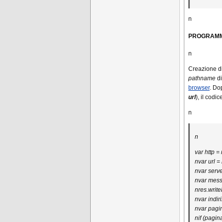
n
PROGRAMM
n
Creazione di
pathname
di
browser
. Do
url
), il codi
n
n
var http = 
nvar url = 
nvar serve
nvar messa
nres.write
nvar indiri
nvar pagi
nif (pagin