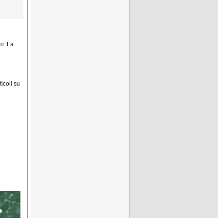
to. La
ticoli su