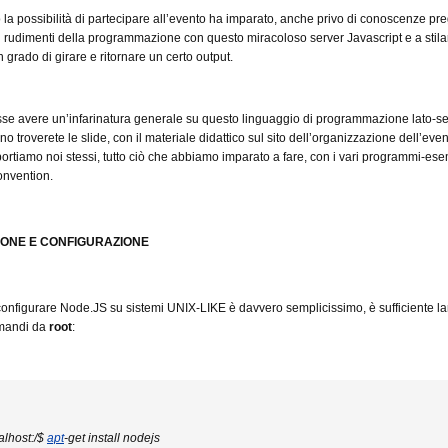
 la possibilità di partecipare all’evento ha imparato, anche privo di conoscenze pr
 rudimenti della programmazione con questo miracoloso server Javascript e a stilar
 grado di girare e ritornare un certo output.
sse avere un’infarinatura generale su questo linguaggio di programmazione lato-ser
o troverete le slide, con il materiale didattico sul sito dell’organizzazione dell’even
iportiamo noi stessi, tutto ciò che abbiamo imparato a fare, con i vari programmi-es
onvention.
IONE E CONFIGURAZIONE
 configurare Node.JS su sistemi UNIX-LIKE è davvero semplicissimo, è sufficiente la
mandi da
root
:
alhost:/$
apt
-get install nodejs