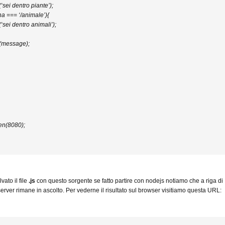
(‘sei dentro piante’);
ina === ‘/animale’){
(‘sei dentro animali’);
e(message);
ten(8080);
vato il file
.js
con questo sorgente se fatto partire con nodejs notiamo che a riga di
erver rimane in ascolto. Per vederne il risultato sul browser visitiamo questa URL: