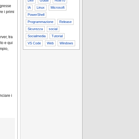
Dev
Guide
HowTo
egresse
IA
Linux
Microsoft
e i primi
PowerShell
Programmazione
Release
Sicurezza
social
Socialmedia
Tutorial
ver, tra
to e qui
VS Code
Web
Windows
empio,
nciare i