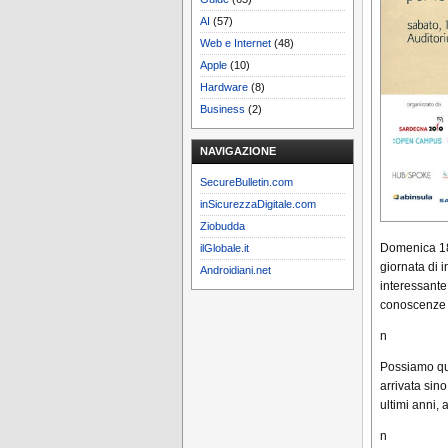
AI
(57)
Web e Internet
(48)
Apple
(10)
Hardware
(8)
Business
(2)
NAVIGAZIONE
SecureBulletin.com
inSicurezzaDigitale.com
Ziobudda
Domenica 18 
ilGlobale.it
giornata di 
Androidiani.net
interessante
conoscenze 
n
Possiamo qu
arrivata sin
ultimi anni,
n