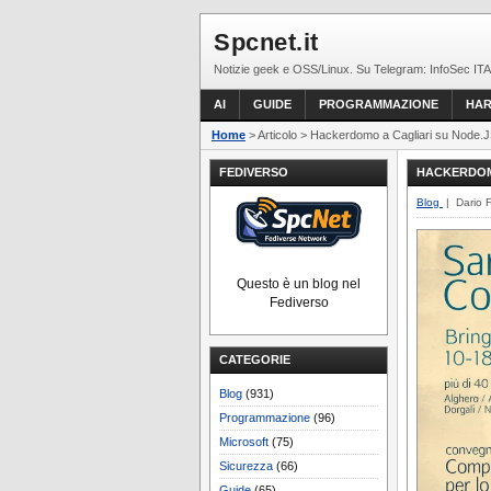
Spcnet.it
Notizie geek e OSS/Linux. Su Telegram: InfoSec ITA
AI
GUIDE
PROGRAMMAZIONE
HA
Home
> Articolo > Hackerdomo a Cagliari su Node.
FEDIVERSO
HACKERDOM
Blog
| Dario 
Questo è un blog nel
Fediverso
CATEGORIE
Blog
(931)
Programmazione
(96)
Microsoft
(75)
Sicurezza
(66)
Guide
(65)