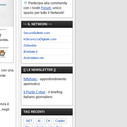
Partecipa alla community
con i nostri
Forum
, unico
spazio per tutto il Network!
~~ IL NETWORK ~~
SecureBulletin.com
inSicurezzaDigitale.com
Ziobudda
ilGlobale.it
Androidiani.net
[[ LE NEWSLETTER ]]
, con una
ente
NINAsec
- approfondimento
aperiodico
Il Punto Cyber
- il briefing
italiano giornaliero
enza è
 negli
TAG RECENTI
.NET
AI
C#
Copilot