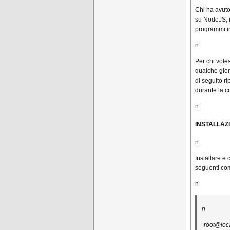
Chi ha avuto
su NodeJS, i
programmi in
n
Per chi vole
qualche giorn
di seguito r
durante la c
n
INSTALLAZ
n
Installare e
seguenti co
n
n
-root@loc