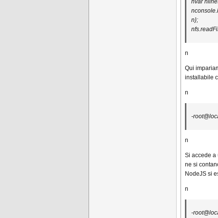
nvar nlines
nconsole.l
n};
nfs.readFil
n
Qui impariam
installabile
n
-root@loca
n
Si accede a 
ne si contan
NodeJS si e
n
-root@loca