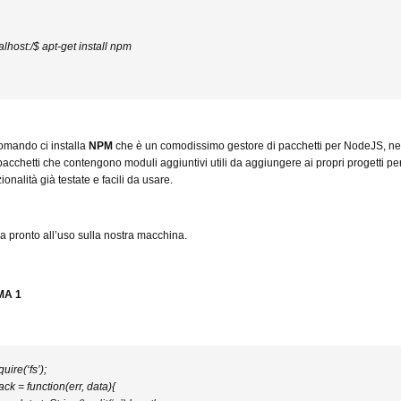
lhost:/$ apt-get install npm
omando ci installa
NPM
che è un comodissimo gestore di pacchetti per NodeJS, ne
 pacchetti che contengono moduli aggiuntivi utili da aggiungere ai propri progetti pe
zionalità già testate e facili da usare.
 pronto all’uso sulla nostra macchina.
A 1
quire(‘fs’);
ack = function(err, data){