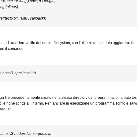
 = data.toString().split(‘n’).length;
og (nlines);
e(‘testo.txt’, ‘utf8’, callback);
o ad accedere ai file del nostro filesystem, con l’utilizzo del modulo aggiuntivo
fs
,
 con il comando:
lhost:/$ npm install fs
un file precedentemente creato nella stessa directory del programma, chiamato test
o le righe scritte all’interno. Per lanciare in esecuzione un programma scritto e sal
segue:
lhost:/$ nodejs file-sorgente.js