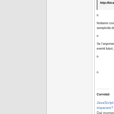
http://loc
n
Notiamo così
semplicità d
n
Se l’argomen
eventi futur
n
n
Correlati
JavaScript 
imparare?
Dal momen