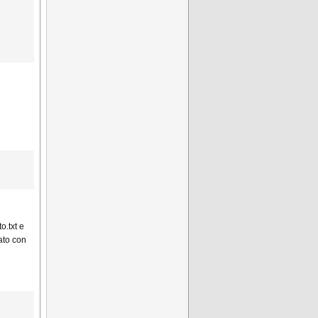
o.txt e
vato con