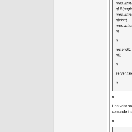
nres.write
n} if (pag
nres.write
n}else{
nres.writ
n}
n
res.end();
n});
n
server.lis
n
n
Una volta sal
comando il s
n