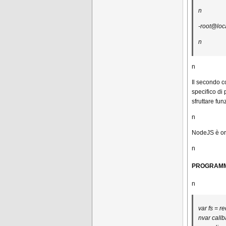
n
-root@loca
n
n
Il secondo c
specifico di
sfruttare fun
n
NodeJS è ora
n
PROGRAMM
n
var fs = re
nvar callb