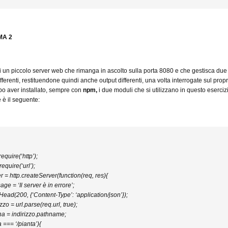
A 2
 un piccolo server web che rimanga in ascolto sulla porta 8080 e che gestisca due
fferenti, restituendone quindi anche output differenti, una volta interrogate sul propr
po aver installato, sempre con
npm,
i due moduli che si utilizzano in questo esercizi
ce è il seguente:
require(‘http’);
require(‘url’);
r = http.createServer(function(req, res){
ge = ‘Il server è in errore’;
Head(200, {‘Content-Type’: ‘application/json’});
zzo = url.parse(req.url, true);
na = indirizzo.pathname;
a === ‘/pianta’){