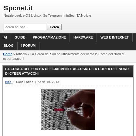
Spcnet.it
Notizie geek e OSS/Linux. Su Telegram: InfoSec ITA Notizie
AI
GUIDE
PROGRAMMAZIONE
HARDWARE
WEB E INTERNET
BLOG
I FORUM
Home
> Articolo > La Corea del Sud ha ufficialmente accusato la Corea del Nord di
cyber attacchi
LA COREA DEL SUD HA UFFICIALMENTE ACCUSATO LA COREA DEL NORD
DI CYBER ATTACCHI
Blog
| Dario Fadda | Aprile 10, 2013