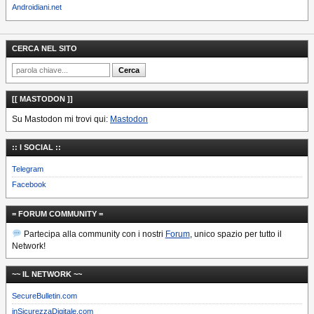
Androidiani.net
CERCA NEL SITO
[[ MASTODON ]]
Su Mastodon mi trovi qui:
Mastodon
:: I SOCIAL ::
Telegram
Facebook
= FORUM COMMUNITY =
Partecipa alla community con i nostri
Forum
, unico spazio per tutto il
Network!
~~ IL NETWORK ~~
SecureBulletin.com
inSicurezzaDigitale.com