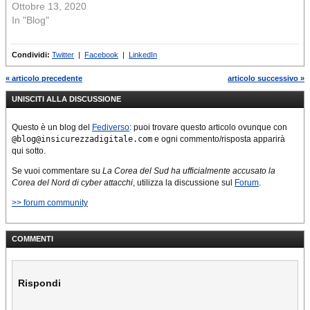
Ottobre 13, 2020
In "Blog"
Condividi:
Twitter
|
Facebook
|
LinkedIn
« articolo precedente
articolo successivo »
UNISCITI ALLA DISCUSSIONE
Questo è un blog del
Fediverso
: puoi trovare questo articolo ovunque con
@blog@insicurezzadigitale.com
e ogni commento/risposta apparirà
qui sotto.
Se vuoi commentare su
La Corea del Sud ha ufficialmente accusato la
Corea del Nord di cyber attacchi
, utilizza la discussione sul
Forum
.
>> forum community
COMMENTI
Rispondi