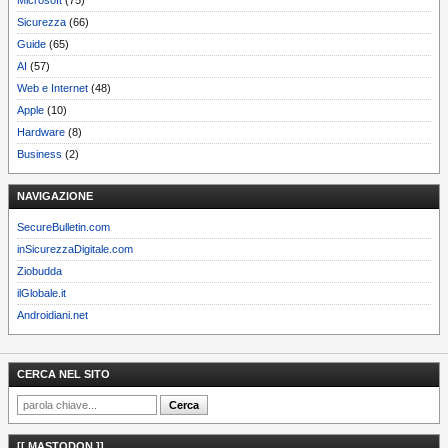
Sicurezza
(66)
Guide
(65)
AI
(57)
Web e Internet
(48)
Apple
(10)
Hardware
(8)
Business
(2)
NAVIGAZIONE
SecureBulletin.com
inSicurezzaDigitale.com
Ziobudda
ilGlobale.it
Androidiani.net
CERCA NEL SITO
[[ MASTODON ]]