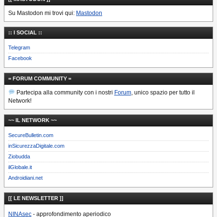
Su Mastodon mi trovi qui:
Mastodon
:: I SOCIAL ::
Telegram
Facebook
= FORUM COMMUNITY =
Partecipa alla community con i nostri
Forum
, unico spazio per tutto il
Network!
~~ IL NETWORK ~~
SecureBulletin.com
inSicurezzaDigitale.com
Ziobudda
ilGlobale.it
Androidiani.net
[[ LE NEWSLETTER ]]
NINAsec
- approfondimento aperiodico