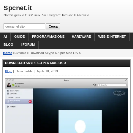
Spcnet.it
Notizie geek e OSS/Linux. Su Telegram: InfoSec ITA Notizie
AI
GUIDE
PROGRAMMAZIONE
HARDWARE
WEB E INTERNET
BLOG
I FORUM
Home
> Articolo > Download Skype 6.3 per Mac OS X
DOWNLOAD SKYPE 6.3 PER MAC OS X
Blog
| Dario Fadda | Aprile 10, 2013