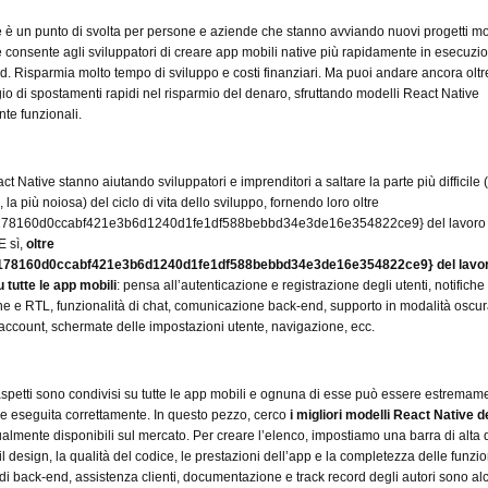
 è un punto di svolta per persone e aziende che stanno avviando nuovi progetti mob
 consente agli sviluppatori di creare app mobili native più rapidamente in esecuzi
d. Risparmia molto tempo di sviluppo e costi finanziari. Ma puoi andare ancora oltr
io di spostamenti rapidi nel risparmio del denaro, sfruttando modelli React Native
te funzionali.
ct Native stanno aiutando sviluppatori e imprenditori a saltare la parte più difficile (
la più noiosa) del ciclo di vita dello sviluppo, fornendo loro oltre
f178160d0ccabf421e3b6d1240d1fe1df588bebbd34e3de16e354822ce9} del lavoro
E sì,
oltre
f178160d0ccabf421e3b6d1240d1fe1df588bebbd34e3de16e354822ce9} del lavor
 tutte le app mobili
: pensa all’autenticazione e registrazione degli utenti, notifiche
ne e RTL, funzionalità di chat, comunicazione back-end, supporto in modalità oscur
l’account, schermate delle impostazioni utente, navigazione, ecc.
 aspetti sono condivisi su tutte le app mobili e ognuna di esse può essere estremam
 eseguita correttamente. In questo pezzo, cerco
i migliori modelli React Native d
tualmente disponibili sul mercato. Per creare l’elenco, impostiamo una barra di alta 
 design, la qualità del codice, le prestazioni dell’app e la completezza delle funzio
 di back-end, assistenza clienti, documentazione e track record degli autori sono al