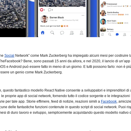
The
Social
Network” come Mark Zuckerberg ha impiegato alcuni mesi per costruire l
TheFacebook? Bene, sono passati 15 anni da allora, e nel 2020, il lancio di un’app 
iOS e Android può essere fatto in meno di un giorno. E tutti possono farlo: non è pi
essere un genio come Mark Zuckerberg.
questo fantastico modello React Native consente a sviluppatori e imprenditori di 
le proprie app di social network, fornendo tutto il codice sorgente e le integrazioni
e per tale app. Storie effimere, feed di notizie, reazioni simili a
Facebook
, amicizi
cune delle fantastiche funzioni contenute in questo script di social network. Puoi ri
esi di duro lavoro e sviluppo, semplicemente acquistando questo modello nativo d