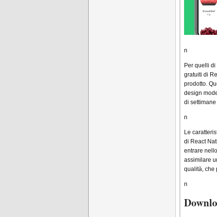
n
Per quelli d
gratuiti di 
prodotto. Qu
design moder
di settimane
n
Le caratteris
di React Nat
entrare nell
assimilare u
qualità, ch
n
Downlo