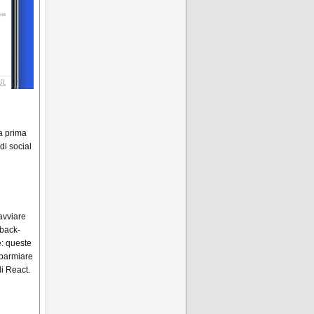
a prima
di social
ù
avviare
 back-
e: queste
sparmiare
i React.