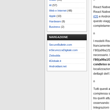
AI
(57)
React Native
Web e Internet
(48)
React Native
Apple
(10)
iOS
e Androi
questo viagg
Hardware
(8)
completamen
Business
(2)
n
NAVIGAZIONE
I modelli Rea
SecureBulletin.com
francamente, 
inSicurezzaDigitale.com
l’80{a99a1
necessario. 
Ziobudda
l’80{a99a1
ilGlobale.it
condiviso su
Androidiani.net
localizzazio
dettagli del
n
Tutti questi
complessa se
tra quelli at
osservando il
Integrazioni