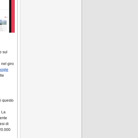
e sul
 nel giro
oogle
lle
di questo
 La
mente
esi di
 20.000