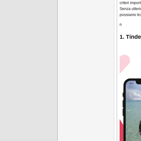
criteri impor
Senza ulteri
possiamo tr
n
1. Tind