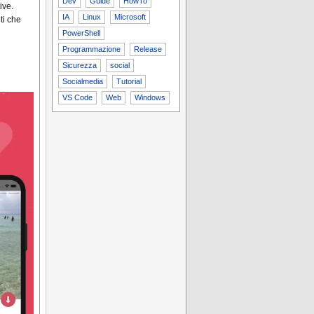
Dev
Guide
HowTo
ive.
IA
Linux
Microsoft
ti che
PowerShell
Programmazione
Release
Sicurezza
social
Socialmedia
Tutorial
VS Code
Web
Windows