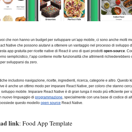
i voi che non hanno un budget per sviluppare un’app mobile, ci sono anche molti mo
React Native che possono aiutarvi a ottenere un vantaggio nel processo di sviluppo d
esta app gratuita per ricette native di React è uno di quei prodotti
open-source
. Co
no semplicistico, l’app contiene molte funzionalità che altrimenti richiederebbero 
 per svilupparsi da zero.
tiche includono navigazione, ricette, ingredienti, ricerca, categorie e altro. Questo ki
ive è anche un ottimo modo per imparare React Native, per coloro che stanno cerc
o sviluppo mobile. Imparare React Native è di gran lunga il modo più efficiente per 
n nuovo linguaggio di
programmazione
, specialmente con una base di codice di al
e possiede questo modello
open source
React Native.
ad link
:
Food App Template