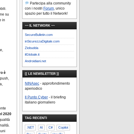
Partecipa alla community
con i nostri
Forum
, unico
ili.
spazio per tutto il Network!
one su
e in
~~ IL NETWORK ~~
SecureBulletin.com
inSicurezzaDigitale.com
Ziobudda
e,
ilGlobale.it
Androidiani.net
o è
[[ LE NEWSLETTER ]]
 push,
NINAsec
- approfondimento
a,
aperiodico
Il Punto Cyber
- il briefing
italiano giornaliero
ente
el 2020
TAG RECENTI
qualità
nalità.
.NET
AI
C#
Copilot
cuni