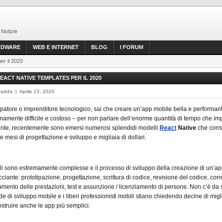
 Notizie
RDWARE
WEB E INTERNET
BLOG
I FORUM
er il 2020
REACT NATIVE TEMPLATES PER IL 2020
Fadda | Aprile 23, 2020
atore o imprenditore tecnologico, sai che creare un’app mobile bella e performan
mamente difficile e costoso – per non parlare dell’enorme quantità di tempo che im
nte, recentemente sono emersi numerosi splendidi modelli
React
Native
che cons
e mesi di progettazione e sviluppo e migliaia di dollari.
i sono estremamente complesse e il processo di sviluppo della creazione di un’a
ciante: prototipazione, progettazione, scrittura di codice, revisione del codice, cor
amento delle prestazioni, test e assunzione / licenziamento di persone. Non c’è da s
e di sviluppo mobile e i liberi professionisti mobili stiano chiedendo decine di migl
ostruire anche le app più semplici.