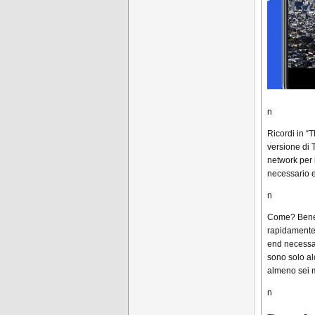
n
Ricordi in “
versione di 
network per 
necessario 
n
Come? Bene, 
rapidamente 
end necessari
sono solo al
almeno sei m
n