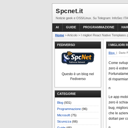
Spcnet.it
Notizie geek e OSS/Linux. Su Telegram: InfoSec ITA
AI
GUIDE
PROGRAMMAZIONE
HA
Home
> Articolo > I migliori React Native Templates p
FEDIVERSO
I MIGLIORI 
Blog
| Dario 
Come svilupp
zero è estre
Fortunatame
Questo è un blog nel
Fediverso
di risparmiar
n
CATEGORIE
Le app mobil
zero è schiac
Blog
(931)
bug, miglior
Programmazione
(96)
che le aziend
Microsoft
(75)
dollari per c
Sicurezza
(66)
n
Guide
(65)