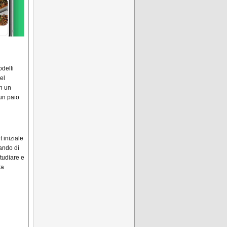
delli
el
n un
un paio
t iniziale
ando di
studiare e
ta