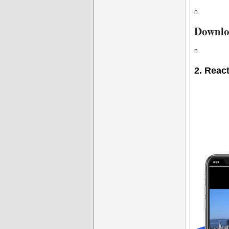
n
Downlo
n
2. Reac