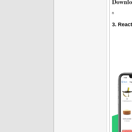
Downlo
n
3. React