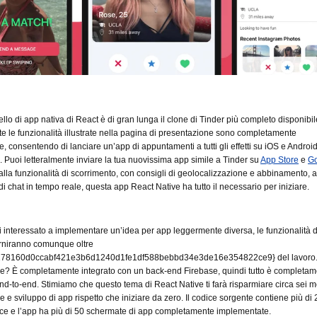
lo di app nativa di React è di gran lunga il clone di Tinder più completo disponibil
te le funzionalità illustrate nella pagina di presentazione sono completamente
, consentendo di lanciare un’app di appuntamenti a tutti gli effetti su iOS e Android
. Puoi letteralmente inviare la tua nuovissima app simile a Tinder su
App Store
e
G
alla funzionalità di scorrimento, con consigli di geolocalizzazione e abbinamento, a
di chat in tempo reale, questa app React Native ha tutto il necessario per iniziare.
 interessato a implementare un’idea per app leggermente diversa, le funzionalità 
orniranno comunque oltre
f178160d0ccabf421e3b6d1240d1fe1df588bebbd34e3de16e354822ce9} del lavoro.
re? È completamente integrato con un back-end Firebase, quindi tutto è completa
nd-to-end. Stimiamo che questo tema di React Native ti farà risparmiare circa sei m
e e sviluppo di app rispetto che iniziare da zero. Il codice sorgente contiene più di
ice e l’app ha più di 50 schermate di app completamente implementate.