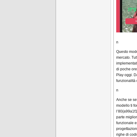
n
Questo model
mercato. Tut
implementate
di poche ore
Play oggi. D
funzionalità 
n
Anche se sei
modello ti f
l’80{a99a1
parte miglio
funzionale e
progettazion
righe di cod