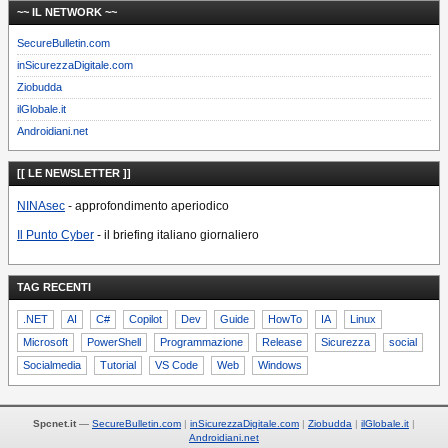
~~ IL NETWORK ~~
SecureBulletin.com
inSicurezzaDigitale.com
Ziobudda
ilGlobale.it
Androidiani.net
[[ LE NEWSLETTER ]]
NINAsec
- approfondimento aperiodico
Il Punto Cyber
- il briefing italiano giornaliero
TAG RECENTI
.NET
AI
C#
Copilot
Dev
Guide
HowTo
IA
Linux
Microsoft
PowerShell
Programmazione
Release
Sicurezza
social
Socialmedia
Tutorial
VS Code
Web
Windows
Spcnet.it
—
SecureBulletin.com
inSicurezzaDigitale.com
Ziobudda
ilGlobale.it
Androidiani.net