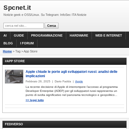
Spcnet.it
Notizie geek e OSS/Linux. Su Telegram: InfoSec ITA Notizie
AI
GUIDE
PROGRAMMAZIONE
HARDWARE
WEB E INTERNET
BLOG
I FORUM
Home
> Tag > App Store
#APP STORE
Apple chiude le porte agli sviluppatori russi: analisi delle
implicazioni
Febbraio 26, 2025 | Dario Fadda |
Apple
La recente decisione di Apple di interrompere l’accesso al programma
Developer Enterprise (ADEP) per gli sviluppatori russi rappresenta un
punto di svolta significativo nel panorama tecnologico e geopolitico...
>> leggi tutto
FEDIVERSO