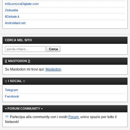
inSicurezzaDigitale.com
Ziobudda
ilGlobale.it
Androidiani.net
CERCA NEL SITO
[[ MASTODON ]]
Su Mastodon mi trovi qui:
Mastodon
:: I SOCIAL ::
Telegram
Facebook
= FORUM COMMUNITY =
Partecipa alla community con i nostri
Forum
, unico spazio per tutto il
Network!