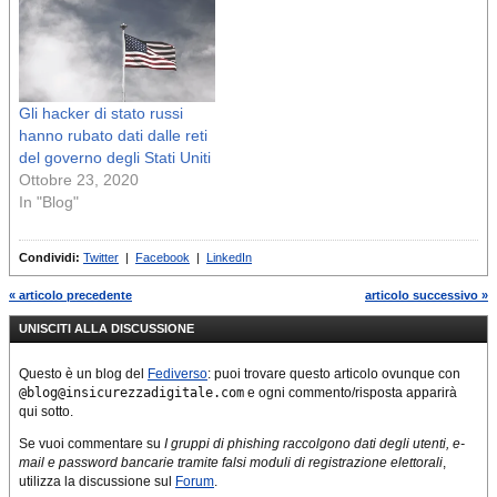
Gli hacker di stato russi
hanno rubato dati dalle reti
del governo degli Stati Uniti
Ottobre 23, 2020
In "Blog"
Condividi:
Twitter
|
Facebook
|
LinkedIn
« articolo precedente
articolo successivo »
UNISCITI ALLA DISCUSSIONE
Questo è un blog del
Fediverso
: puoi trovare questo articolo ovunque con
@blog@insicurezzadigitale.com
e ogni commento/risposta apparirà
qui sotto.
Se vuoi commentare su
I gruppi di phishing raccolgono dati degli utenti, e-
mail e password bancarie tramite falsi moduli di registrazione elettorali
,
utilizza la discussione sul
Forum
.