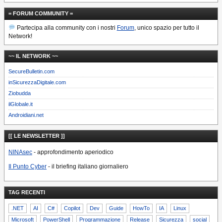
= FORUM COMMUNITY =
Partecipa alla community con i nostri
Forum
, unico spazio per tutto il
Network!
~~ IL NETWORK ~~
SecureBulletin.com
inSicurezzaDigitale.com
Ziobudda
ilGlobale.it
Androidiani.net
[[ LE NEWSLETTER ]]
NINAsec
- approfondimento aperiodico
Il Punto Cyber
- il briefing italiano giornaliero
TAG RECENTI
.NET
AI
C#
Copilot
Dev
Guide
HowTo
IA
Linux
Microsoft
PowerShell
Programmazione
Release
Sicurezza
social