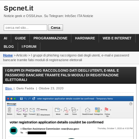
Spcnet.it
Notizie geek e OSS/Linux. Su Telegram: InfoSec ITA Notizie
AI
GUIDE
PROGRAMMAZIONE
HARDWARE
WEB E INTERNET
BLOG
I FORUM
Home
> Articolo > I gruppi di phishing raccolgono dati degli utenti, e-mail e password
bancarie tramite falsi moduli di registrazione elettorali
I GRUPPI DI PHISHING RACCOLGONO DATI DEGLI UTENTI, E-MAIL E
PASSWORD BANCARIE TRAMITE FALSI MODULI DI REGISTRAZIONE
ELETTORALI
Blog
| Dario Fadda | Ottobre 23, 2020