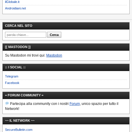
ilGlobale.it
Androidiani.net
CERCA NEL SITO
[[ MASTODON ]]
Su Mastodon mi trovi qui:
Mastodon
:: I SOCIAL ::
Telegram
Facebook
= FORUM COMMUNITY =
Partecipa alla community con i nostri
Forum
, unico spazio per tutto il
Network!
~~ IL NETWORK ~~
SecureBulletin.com