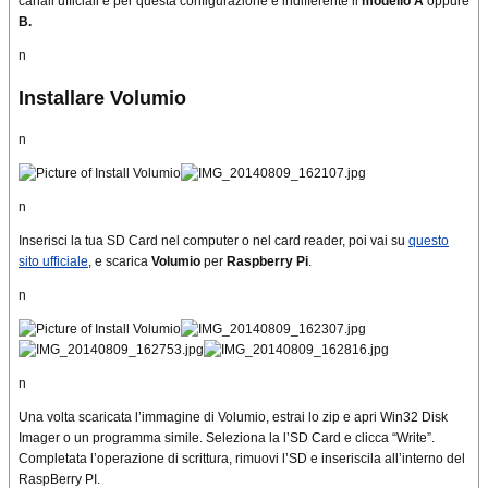
canali ufficiali e per questa configurazione è indifferente il
modello A
oppure
B.
n
Installare Volumio
n
n
Inserisci la tua SD Card nel computer o nel card reader, poi vai su
questo
sito ufficiale
, e scarica
Volumio
per
Raspberry Pi
.
n
n
Una volta scaricata l’immagine di Volumio, estrai lo zip e apri Win32 Disk
Imager o un programma simile. Seleziona la l’SD Card e clicca “Write”.
Completata l’operazione di scrittura, rimuovi l’SD e inseriscila all’interno del
RaspBerry PI.