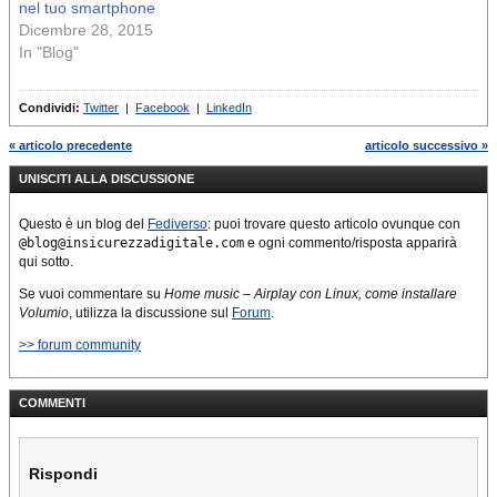
nel tuo smartphone
Dicembre 28, 2015
In "Blog"
Condividi:
Twitter
|
Facebook
|
LinkedIn
« articolo precedente
articolo successivo »
UNISCITI ALLA DISCUSSIONE
Questo è un blog del
Fediverso
: puoi trovare questo articolo ovunque con
@blog@insicurezzadigitale.com
e ogni commento/risposta apparirà
qui sotto.
Se vuoi commentare su
Home music – Airplay con Linux, come installare
Volumio
, utilizza la discussione sul
Forum
.
>> forum community
COMMENTI
Rispondi