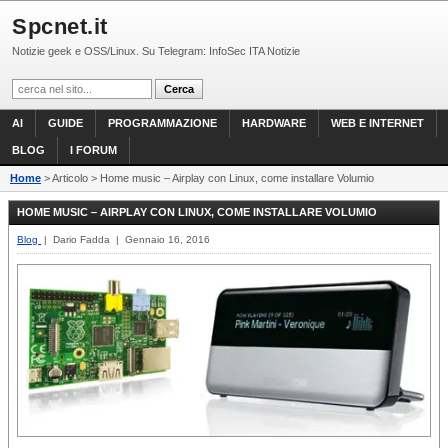
Spcnet.it
Notizie geek e OSS/Linux. Su Telegram: InfoSec ITA Notizie
AI
GUIDE
PROGRAMMAZIONE
HARDWARE
WEB E INTERNET
BLOG
I FORUM
Home
> Articolo > Home music – Airplay con Linux, come installare Volumio
HOME MUSIC – AIRPLAY CON LINUX, COME INSTALLARE VOLUMIO
Blog
| Dario Fadda | Gennaio 16, 2016