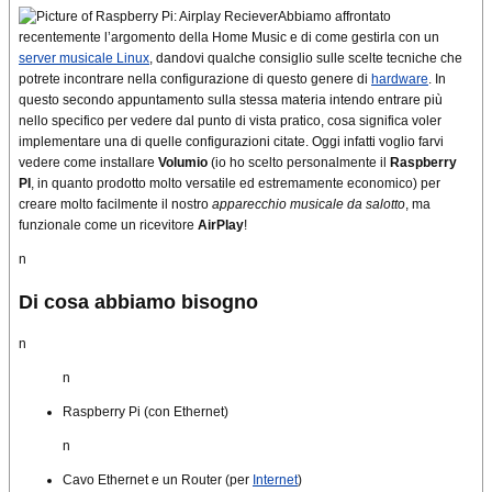
Abbiamo affrontato
recentemente l’argomento della Home Music e di come gestirla con un
server musicale Linux
, dandovi qualche consiglio sulle scelte tecniche che
potrete incontrare nella configurazione di questo genere di
hardware
. In
questo secondo appuntamento sulla stessa materia intendo entrare più
nello specifico per vedere dal punto di vista pratico, cosa significa voler
implementare una di quelle configurazioni citate. Oggi infatti voglio farvi
vedere come installare
Volumio
(io ho scelto personalmente il
Raspberry
PI
, in quanto prodotto molto versatile ed estremamente economico) per
creare molto facilmente il nostro
apparecchio musicale da salotto
, ma
funzionale come un ricevitore
AirPlay
!
n
Di cosa abbiamo bisogno
n
n
Raspberry Pi (con Ethernet)
n
Cavo Ethernet e un Router (per
Internet
)