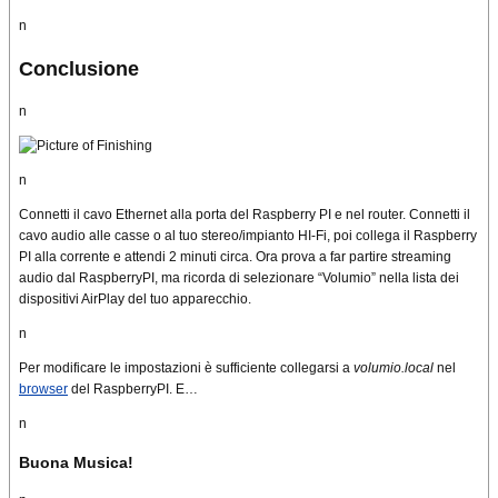
n
Conclusione
n
n
Connetti il cavo Ethernet alla porta del Raspberry PI e nel router. Connetti il
cavo audio alle casse o al tuo stereo/impianto HI-Fi, poi collega il Raspberry
PI alla corrente e attendi 2 minuti circa. Ora prova a far partire streaming
audio dal RaspberryPI, ma ricorda di selezionare “Volumio” nella lista dei
dispositivi AirPlay del tuo apparecchio.
n
Per modificare le impostazioni è sufficiente collegarsi a
volumio.local
nel
browser
del RaspberryPI. E…
n
Buona Musica!