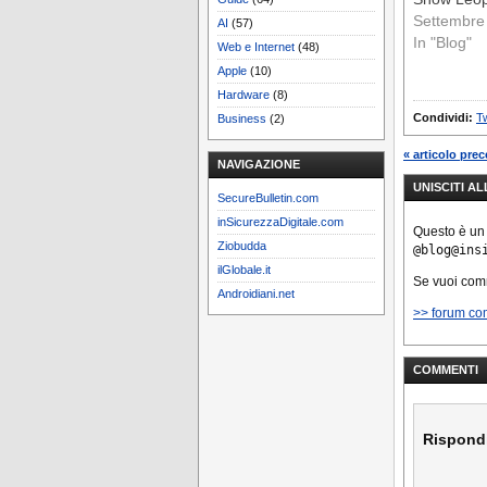
sviluppat
Settembre
AI
(57)
In "Blog"
Web e Internet
(48)
Apple
(10)
Hardware
(8)
Condividi:
Tw
Business
(2)
« articolo pre
NAVIGAZIONE
UNISCITI A
SecureBulletin.com
inSicurezzaDigitale.com
Questo è un
Ziobudda
@blog@ins
ilGlobale.it
Se vuoi co
Androidiani.net
>> forum co
COMMENTI
Rispond