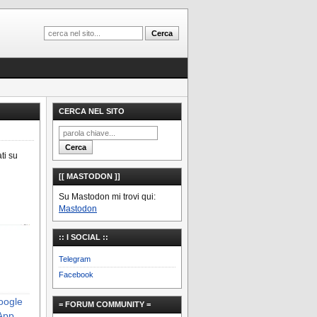
CERCA NEL SITO
ti su
[[ MASTODON ]]
Su Mastodon mi trovi qui:
Mastodon
:: I SOCIAL ::
Telegram
Facebook
Google
= FORUM COMMUNITY =
App