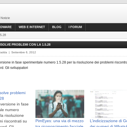
 Notizie
RDWARE
WEB E INTERNET
BLOG
I FORUM
.5.28
SOLVE PROBLEMI CON LA 1.5.28
Fadda | Settembre 6, 2012
versione in fase sperimentale numero 1.5.28 per la risoluzione dei problemi riscontra
. Gli sviluppatori
solve problemi
.28
 versione in fase
ale numero
la risoluzione
PimEyes: una via di mezzo
L’indicizzazione di 
i riscontrati su
tra riconoscimento facciale
dei numeri di Whats
ard. Gli