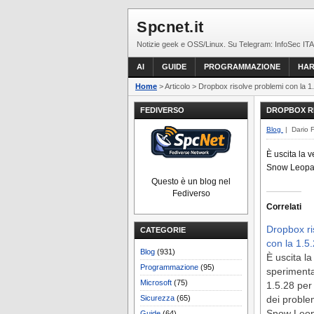
Spcnet.it
Notizie geek e OSS/Linux. Su Telegram: InfoSec ITA
AI
GUIDE
PROGRAMMAZIONE
HA
Home
> Articolo > Dropbox risolve problemi con la 1
FEDIVERSO
DROPBOX RI
Blog
| Dario 
È uscita la 
Snow Leopard
Questo è un blog nel
Fediverso
Correlati
Dropbox ri
CATEGORIE
con la 1.5
Blog
(931)
È uscita la
Programmazione
(95)
speriment
Microsoft
(75)
1.5.28 per 
Sicurezza
(65)
dei problem
Snow Leop
Guide
(64)