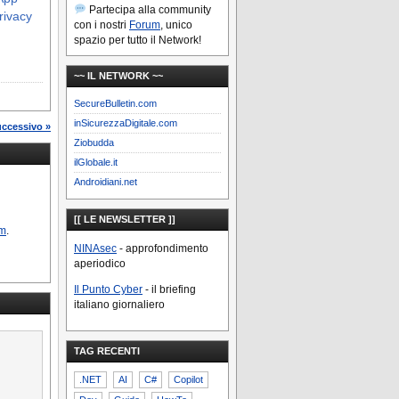
Partecipa alla community
rivacy
con i nostri
Forum
, unico
spazio per tutto il Network!
~~ IL NETWORK ~~
SecureBulletin.com
inSicurezzaDigitale.com
uccessivo »
Ziobudda
ilGlobale.it
Androidiani.net
[[ LE NEWSLETTER ]]
m
.
NINAsec
- approfondimento
aperiodico
Il Punto Cyber
- il briefing
italiano giornaliero
TAG RECENTI
.NET
AI
C#
Copilot