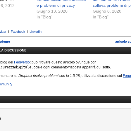
e problemi di privacy
solleva problemi di p
ori
 6, 2012
Giugno 13, 2020
Giugno 8, 2020
In "Blog"
In "Blog"
itter
|
Facebook
|
LinkedIn
cedente
articolo s
LLA DISCUSSIONE
 blog del
Fediverso
: puoi trovare questo articolo ovunque con
icurezzadigitale.com
e ogni commento/risposta apparirà qui sotto.
mmentare su
Dropbox risolve problemi con la 1.5.28
, utilizza la discussione sul
Foru
mmunity
i