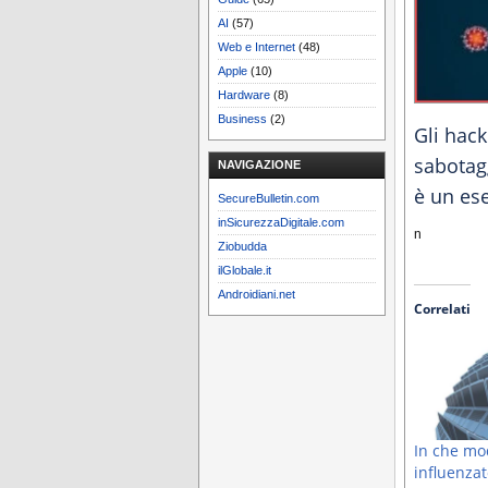
AI
(57)
Web e Internet
(48)
Apple
(10)
Hardware
(8)
Business
(2)
Gli hac
sabotag
NAVIGAZIONE
è un es
SecureBulletin.com
inSicurezzaDigitale.com
n
Ziobudda
ilGlobale.it
Androidiani.net
Correlati
In che mo
influenzat