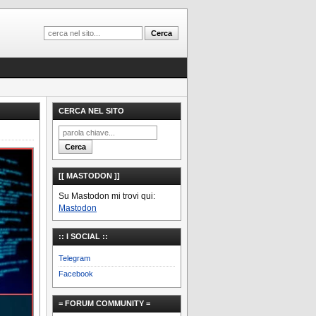
CERCA NEL SITO
[[ MASTODON ]]
Su Mastodon mi trovi qui:
Mastodon
:: I SOCIAL ::
Telegram
Facebook
= FORUM COMMUNITY =