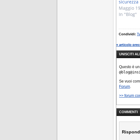
sicurezza
Maggio 19
In "Blog"
Condividi:
Tw
« articolo pre
UNISCITI A
Questo è un
@blog@ins
Se vuoi co
Forum
.
>> forum c
COMMENTI
Rispond