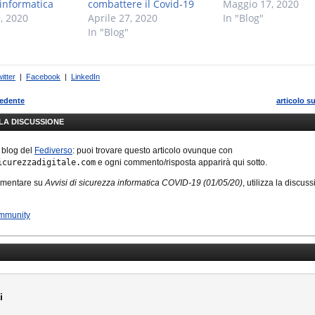
 informatica
combattere il Covid-19
Maggio 17, 2020
, 2020
Aprile 27, 2020
In "Blog"
In "Blog"
itter
|
Facebook
|
LinkedIn
cedente
articolo s
LLA DISCUSSIONE
 blog del
Fediverso
: puoi trovare questo articolo ovunque con
icurezzadigitale.com
e ogni commento/risposta apparirà qui sotto.
mmentare su
Avvisi di sicurezza informatica COVID-19 (01/05/20)
, utilizza la discus
ommunity
i