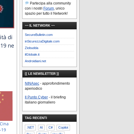
Partecipa alla community
con i nostri
Forum
, unico
spazio per tutto il Network!
~~ IL NETWORK ~~
SecureBulletin.com
tà di
inSicurezzaDigitale.com
-19 ne
Ziobudda
ilGlobale.it
Androidiani.net
[[ LE NEWSLETTER ]]
NINAsec
- approfondimento
aperiodico
Il Punto Cyber
- il briefing
italiano giornaliero
TAG RECENTI
-Cina
.NET
AI
C#
Copilot
d-19