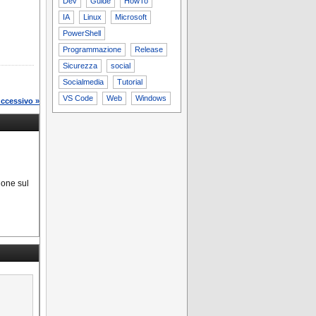
Dev
Guide
HowTo
IA
Linux
Microsoft
PowerShell
Programmazione
Release
Sicurezza
social
Socialmedia
Tutorial
VS Code
Web
Windows
uccessivo »
sione sul