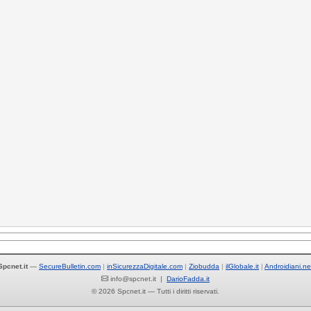
Spcnet.it
—
SecureBulletin.com
inSicurezzaDigitale.com
Ziobudda
ilGlobale.it
Androidiani.ne
info@spcnet.it |
DarioFadda.it
© 2026 Spcnet.it — Tutti i diritti riservati.