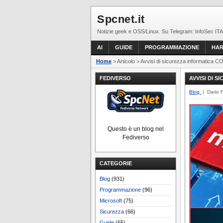
Spcnet.it
Notizie geek e OSS/Linux. Su Telegram: InfoSec ITA
AI
GUIDE
PROGRAMMAZIONE
HA
Home
> Articolo > Avvisi di sicurezza informatica 
FEDIVERSO
AVVISI DI S
Blog
| Dario 
Questo è un blog nel
Fediverso
CATEGORIE
Blog
(931)
Programmazione
(96)
Microsoft
(75)
Sicurezza
(66)
Guide
(65)