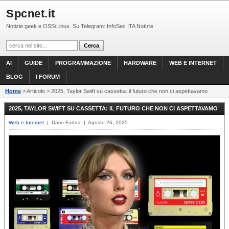
Spcnet.it
Notizie geek e OSS/Linux. Su Telegram: InfoSec ITA Notizie
AI
GUIDE
PROGRAMMAZIONE
HARDWARE
WEB E INTERNET
BLOG
I FORUM
Home
> Articolo > 2025, Taylor Swift su cassetta: il futuro che non ci aspettavamo
2025, TAYLOR SWIFT SU CASSETTA: IL FUTURO CHE NON CI ASPETTAVAMO
Web e Internet
| Dario Fadda | Agosto 26, 2025