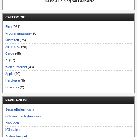
Questo è un blog nel Fediverso
CATEGORIE
Blog
(931)
Programmazione
(96)
Microsoft
(75)
Sicurezza
(66)
Guide
(65)
AI
(57)
Web e Internet
(48)
Apple
(10)
Hardware
(8)
Business
(2)
NAVIGAZIONE
SecureBulletin.com
inSicurezzaDigitale.com
Ziobudda
ilGlobale.it
Androidiani.net