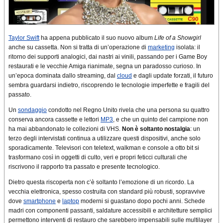
Taylor Swift
ha appena pubblicato il suo nuovo album
Life of a Showgirl
anche su cassetta. Non si tratta di un’operazione di
marketing
isolata: il
ritorno dei supporti analogici, dai nastri ai vinili, passando per i Game Boy
restaurati e le vecchie Amiga rianimate, segna un paradosso curioso. In
un’epoca dominata dallo streaming, dal
cloud
e dagli update forzati, il futuro
sembra guardarsi indietro, riscoprendo le tecnologie imperfette e fragili del
passato.
Un
sondaggio
condotto nel Regno Unito rivela che una persona su quattro
conserva ancora cassette e lettori
MP3
, e che un quinto del campione non
ha mai abbandonato le collezioni di VHS.
Non è soltanto nostalgia
: un
terzo degli intervistati continua a utilizzare questi dispositivi, anche solo
sporadicamente. Televisori con teletext, walkman e console a otto bit si
trasformano così in oggetti di culto, veri e propri feticci culturali che
riscrivono il rapporto tra passato e presente tecnologico.
Dietro questa riscoperta non c’è soltanto l’emozione di un ricordo. La
vecchia elettronica, spesso costruita con standard più robusti, sopravvive
dove
smartphone
e
laptop
moderni si guastano dopo pochi anni. Schede
madri con componenti passanti, saldature accessibili e architetture semplici
permettono interventi di restauro che sarebbero impensabili sulle multilayer