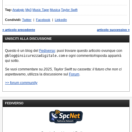
Tag:
Analogic
Mp3
Music Tape
Musica
Taylor Swift
Condividi:
Twitter
|
Facebook
|
LinkedIn
« articolo precedente
articolo successivo »
UNISCITI ALLA DISCUSSIONE
Questo è un blog del
Fediverso
: puoi trovare questo articolo ovunque con
@blog@insicurezzadigitale.com
e ogni commento/risposta apparirà
qui sotto.
Se vuoi commentare su
2025, Taylor Swift su cassetta: il futuro che non ci
aspettavamo
, utilizza la discussione sul
Forum
.
>> forum community
FEDIVERSO