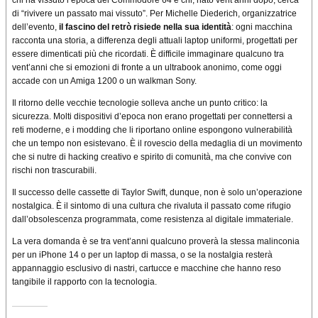
di “rivivere un passato mai vissuto”. Per Michelle Diederich, organizzatrice
dell’evento,
il fascino del retrò risiede nella sua identità
: ogni macchina
racconta una storia, a differenza degli attuali laptop uniformi, progettati per
essere dimenticati più che ricordati. È difficile immaginare qualcuno tra
vent’anni che si emozioni di fronte a un ultrabook anonimo, come oggi
accade con un Amiga 1200 o un walkman Sony.
Il ritorno delle vecchie tecnologie solleva anche un punto critico: la
sicurezza. Molti dispositivi d’epoca non erano progettati per connettersi a
reti moderne, e i modding che li riportano online espongono vulnerabilità
che un tempo non esistevano. È il rovescio della medaglia di un movimento
che si nutre di hacking creativo e spirito di comunità, ma che convive con
rischi non trascurabili.
Il successo delle cassette di Taylor Swift, dunque, non è solo un’operazione
nostalgica. È il sintomo di una cultura che rivaluta il passato come rifugio
dall’obsolescenza programmata, come resistenza al digitale immateriale.
La vera domanda è se tra vent’anni qualcuno proverà la stessa malinconia
per un iPhone 14 o per un laptop di massa, o se la nostalgia resterà
appannaggio esclusivo di nastri, cartucce e macchine che hanno reso
tangibile il rapporto con la tecnologia.