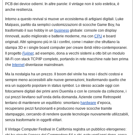
PCB dei device odierni. In altre parole: il vintage non è solo estetica, è
anche resilienza.
Intorno a questo revival si muove un ecosistema di artigiani digitali. Luke
Malpass, partito da semplici customizzazioni di scocche Game Boy, ha
trasformato il suo hobby in un
business
globale: console con display
rinnovati, audio migliorato e batterie moderne, ma con
CPU
e board
originali. Altri spingono più in là i confini, come i maker che sfruttano la
stampa 3D e i single board computer per creare ibridi rétro-contemporanei.
Il progetto
Fujinet
, ad esempio, dona a vecchi sistemi a otto bit un modulo
Wi-Fi con stack TCP/IP completo, portando in rete macchine nate ben prima
che
Internet
diventasse mainstream.
Ma la nostalgia ha un prezzo. Il boom del vinile ha reso i dischi costosi e
sempre meno accessibili alle nuove generazioni, trasformando quello che
era un supporto popolare in status symbol. Lo stesso accade oggi con
fotocamere digitali dei primi anni Duemila o con le console da collezione, i
cui prezzi lievitano sull’onda della domanda. Aziende come Retrospekt
tentano di mantenere un equilibrio: smontano
hardware
d’epoca,
recuperano pezzi funzionanti e producono nuove scocche tramite
stampaggio, cercando di rendere queste tecnologie nuovamente utilizzabili,
senza trasformarle in oggetti elitari.
Il Vintage Computer Festival in California registra un pubblico eterogeneo:
chi ha vissuto l’epoca del Commodore 64 e chi, nato vent’anni dopo, cerca