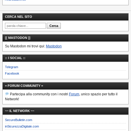
CERCA NEL SITO
[[ MASTODON ]]
Su Mastodon mi trovi qui:
Mastodon
:: I SOCIAL ::
Telegram
Facebook
= FORUM COMMUNITY =
Partecipa alla community con i nostri
Forum
, unico spazio per tutto il
Network!
~~ IL NETWORK ~~
SecureBulletin.com
inSicurezzaDigitale.com