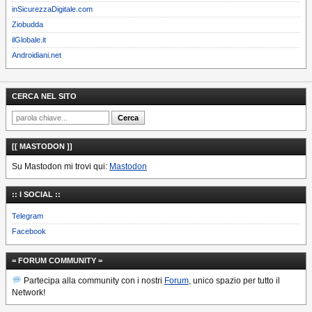
inSicurezzaDigitale.com
Ziobudda
ilGlobale.it
Androidiani.net
CERCA NEL SITO
[[ MASTODON ]]
Su Mastodon mi trovi qui:
Mastodon
:: I SOCIAL ::
Telegram
Facebook
= FORUM COMMUNITY =
Partecipa alla community con i nostri
Forum
, unico spazio per tutto il
Network!