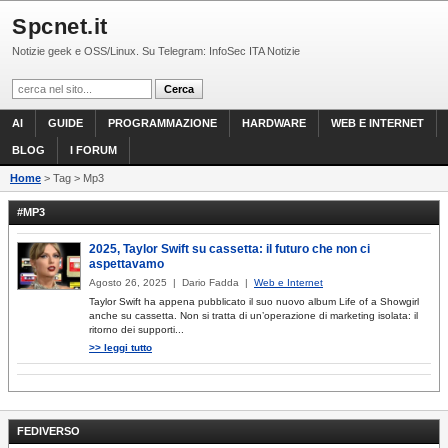
Spcnet.it
Notizie geek e OSS/Linux. Su Telegram: InfoSec ITA Notizie
AI
GUIDE
PROGRAMMAZIONE
HARDWARE
WEB E INTERNET
BLOG
I FORUM
Home
> Tag > Mp3
#MP3
2025, Taylor Swift su cassetta: il futuro che non ci
aspettavamo
Agosto 26, 2025 | Dario Fadda |
Web e Internet
Taylor Swift ha appena pubblicato il suo nuovo album Life of a Showgirl
anche su cassetta. Non si tratta di un’operazione di marketing isolata: il
ritorno dei supporti...
>> leggi tutto
FEDIVERSO