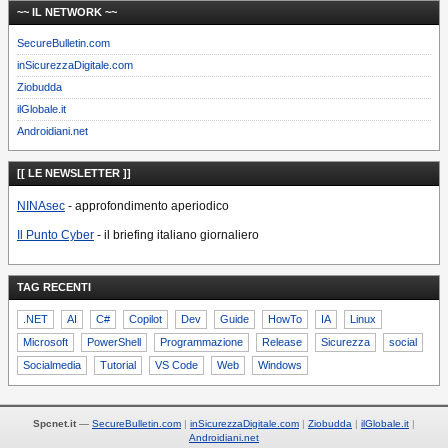
~~ IL NETWORK ~~
SecureBulletin.com
inSicurezzaDigitale.com
Ziobudda
ilGlobale.it
Androidiani.net
[[ LE NEWSLETTER ]]
NINAsec
- approfondimento aperiodico
Il Punto Cyber
- il briefing italiano giornaliero
TAG RECENTI
.NET
AI
C#
Copilot
Dev
Guide
HowTo
IA
Linux
Microsoft
PowerShell
Programmazione
Release
Sicurezza
social
Socialmedia
Tutorial
VS Code
Web
Windows
Spcnet.it
—
SecureBulletin.com
inSicurezzaDigitale.com
Ziobudda
ilGlobale.it
Androidiani.net