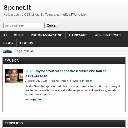
Spcnet.it
Notizie geek e OSS/Linux. Su Telegram: InfoSec ITA Notizie
AI
GUIDE
PROGRAMMAZIONE
HARDWARE
WEB E INTERNET
BLOG
I FORUM
Home
> Tag > Musica
#MUSICA
2025, Taylor Swift su cassetta: il futuro che non ci
aspettavamo
Agosto 26, 2025 | Dario Fadda |
Web e Internet
Taylor Swift ha appena pubblicato il suo nuovo album Life of a Showgirl
anche su cassetta. Non si tratta di un’operazione di marketing isolata: il
ritorno dei supporti...
>> leggi tutto
FEDIVERSO