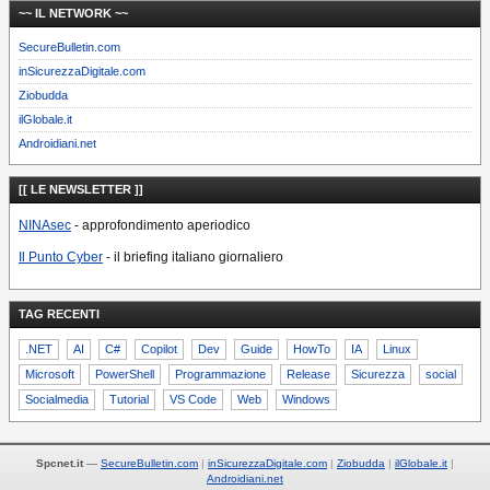
~~ IL NETWORK ~~
SecureBulletin.com
inSicurezzaDigitale.com
Ziobudda
ilGlobale.it
Androidiani.net
[[ LE NEWSLETTER ]]
NINAsec
- approfondimento aperiodico
Il Punto Cyber
- il briefing italiano giornaliero
TAG RECENTI
.NET
AI
C#
Copilot
Dev
Guide
HowTo
IA
Linux
Microsoft
PowerShell
Programmazione
Release
Sicurezza
social
Socialmedia
Tutorial
VS Code
Web
Windows
Spcnet.it
—
SecureBulletin.com
inSicurezzaDigitale.com
Ziobudda
ilGlobale.it
Androidiani.net