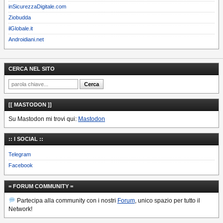
inSicurezzaDigitale.com
Ziobudda
ilGlobale.it
Androidiani.net
CERCA NEL SITO
[[ MASTODON ]]
Su Mastodon mi trovi qui:
Mastodon
:: I SOCIAL ::
Telegram
Facebook
= FORUM COMMUNITY =
Partecipa alla community con i nostri
Forum
, unico spazio per tutto il
Network!