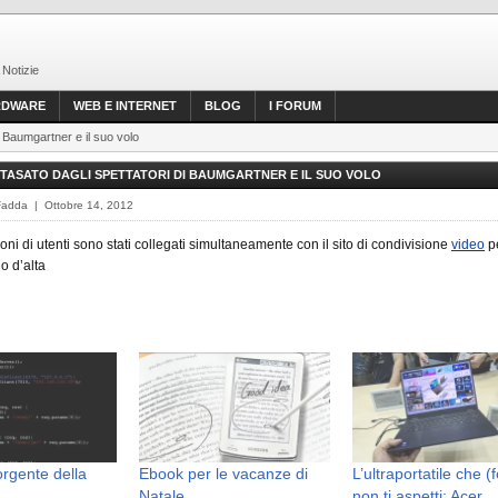
 Notizie
RDWARE
WEB E INTERNET
BLOG
I FORUM
i Baumgartner e il suo volo
TASATO DAGLI SPETTATORI DI BAUMGARTNER E IL SUO VOLO
Fadda | Ottobre 14, 2012
ioni di utenti sono stati collegati simultaneamente con il sito di condivisione
video
p
lo d’alta
orgente della
Ebook per le vacanze di
L’ultraportatile che (
Natale
non ti aspetti: Acer