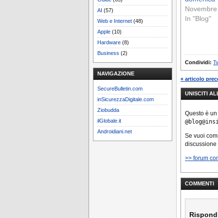
Novembre 
AI
(57)
In "Blog"
Web e Internet
(48)
Apple
(10)
Hardware
(8)
Business
(2)
Condividi:
Tw
NAVIGAZIONE
« articolo pre
SecureBulletin.com
UNISCITI A
inSicurezzaDigitale.com
Ziobudda
Questo è un
ilGlobale.it
@blog@ins
Androidiani.net
Se vuoi co
discussione
>> forum co
COMMENTI
Rispond