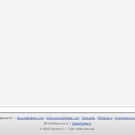
Spcnet.it
—
SecureBulletin.com
inSicurezzaDigitale.com
Ziobudda
ilGlobale.it
Androidiani.ne
info@spcnet.it |
DarioFadda.it
© 2026 Spcnet.it — Tutti i diritti riservati.