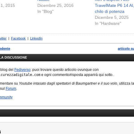
1, 2015
Dicembre 25, 2016
TravelMate P6 14 AI, 
In "Blog"
chilo di potenza
Dicembre 5, 2025
In "Hardware"
itter
|
Facebook
|
LinkedIn
cedente
articolo s
LLA DISCUSSIONE
 blog del
Fediverso
: puoi trovare questo articolo ovunque con
icurezzadigitale.com
e ogni commento/risposta apparirà qui sotto.
mmentare su
Youtube intasato dagli spettatori di Baumgartner e il suo volo
, utilizza l
 sul
Forum
.
mmunity
i