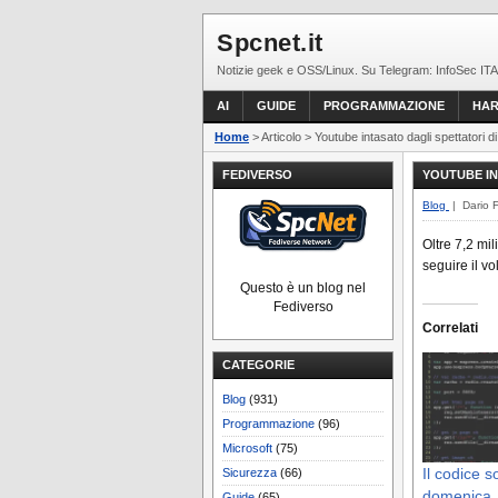
Spcnet.it
Notizie geek e OSS/Linux. Su Telegram: InfoSec ITA
AI
GUIDE
PROGRAMMAZIONE
HA
Home
> Articolo > Youtube intasato dagli spettatori d
FEDIVERSO
YOUTUBE IN
Blog
| Dario 
Oltre 7,2 mil
seguire il vo
Questo è un blog nel
Fediverso
Correlati
CATEGORIE
Blog
(931)
Programmazione
(96)
Microsoft
(75)
Il codice s
Sicurezza
(66)
domenica
Guide
(65)