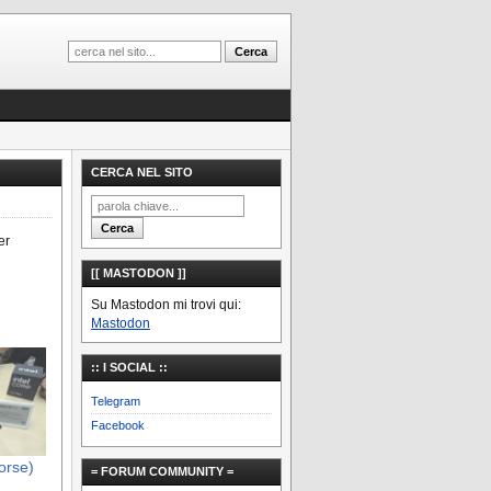
CERCA NEL SITO
er
[[ MASTODON ]]
Su Mastodon mi trovi qui:
Mastodon
:: I SOCIAL ::
Telegram
Facebook
forse)
= FORUM COMMUNITY =