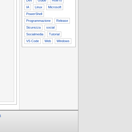
Dev
Guide
HowTo
IA
Linux
Microsoft
PowerShell
Programmazione
Release
Sicurezza
social
Socialmedia
Tutorial
VS Code
Web
Windows
t