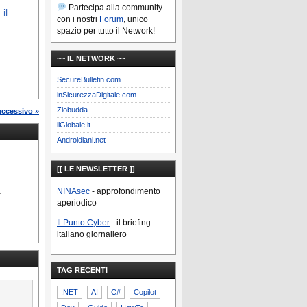
Partecipa alla community
il
con i nostri
Forum
, unico
spazio per tutto il Network!
~~ IL NETWORK ~~
SecureBulletin.com
inSicurezzaDigitale.com
Ziobudda
uccessivo »
ilGlobale.it
Androidiani.net
[[ LE NEWSLETTER ]]
a
NINAsec
- approfondimento
aperiodico
Il Punto Cyber
- il briefing
italiano giornaliero
TAG RECENTI
.NET
AI
C#
Copilot