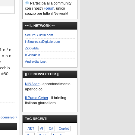
Partecipa alla community
con i nostri
Forum
, unico
spazio per tutto il Network!
~~ IL NETWORK ~~
SecureBulletin.com
inSicurezzaDigitale.com
Ziobudda
1 n / n
ilGlobale.it
n n n n
k
Androidiani.net
occhio
n #80
[[ LE NEWSLETTER ]]
NINAsec
- approfondimento
aperiodico
Il Punto Cyber
- il briefing
italiano giornaliero
uccessivo »
TAG RECENTI
.NET
AI
C#
Copilot