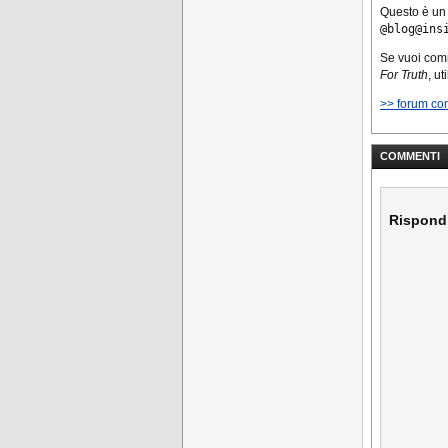
Questo è un
@blog@ins
Se vuoi co
For Truth
, u
>> forum co
COMMENTI
Rispond