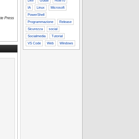
Dev
Guide
HowTo
IA
Linux
Microsoft
PowerShell
nte Press
Programmazione
Release
Sicurezza
social
Socialmedia
Tutorial
VS Code
Web
Windows