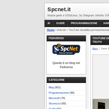
Spcnet.it
Notizie geek e OSS/Linux. Su Telegram: InfoSec ITA
AI
GUIDE
PROGRAMMAZIONE
HA
Home
> Articolo > YouTube disabilita permanentement
FEDIVERSO
YOUTUBE DI
TRUTH
Blog
| Dario 
Questo è un blog nel
Fediverso
CATEGORIE
Blog
(931)
Programmazione
(95)
Microsoft
(75)
Sicurezza
(65)
Guide
(64)