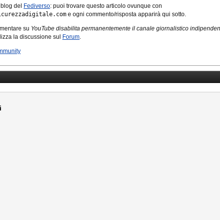
 blog del
Fediverso
: puoi trovare questo articolo ovunque con
icurezzadigitale.com
e ogni commento/risposta apparirà qui sotto.
mmentare su
YouTube disabilita permanentemente il canale giornalistico indipende
tilizza la discussione sul
Forum
.
mmunity
i