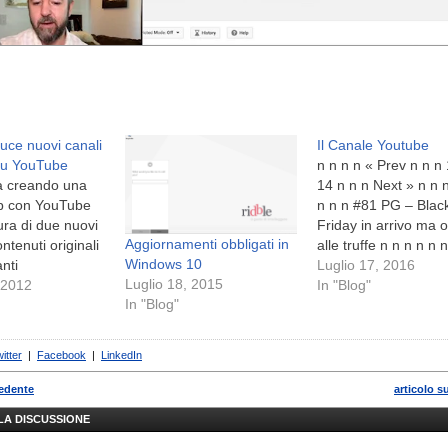
uce nuovi canali
Il Canale Youtube
 su YouTube
n n n n « Prev n n n 
a creando una
14 n n n Next » n n 
ip con YouTube
n n n #81 PG – Blac
ura di due nuovi
Friday in arrivo ma 
Aggiornamenti obbligati in
ontenuti originali
alle truffe n n n n n 
Windows 10
manti
PG – Ben arrivato…
Luglio 17, 2016
Luglio 18, 2015
 2012
In "Blog"
In "Blog"
itter
|
Facebook
|
LinkedIn
cedente
articolo s
LLA DISCUSSIONE