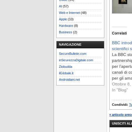
AI
(57)
Web e Internet
(48)
Apple
(10)
Hardware
(8)
Business
(2)
Correlati
BBC introd
NAVIGAZIONE
scientifici
SecureBulletin.com
La BBC st
partnersh
inSicurezzaDigitale.com
per l’apert
Ziobudda
canali di c
ilGlobale.it
per gli a
Androidiani.net
Ottobre 8,
In "Blog"
Condividi:
Tw
« articolo pre
UNISCITI A