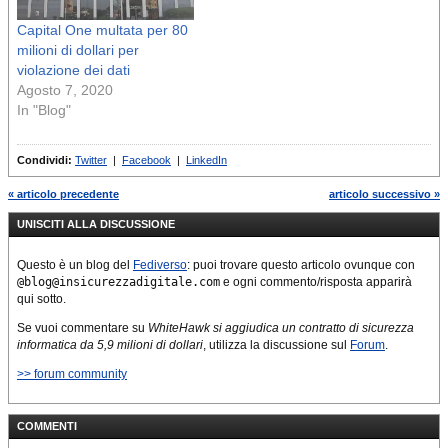
Capital One multata per 80
milioni di dollari per
violazione dei dati
Agosto 7, 2020
In "Blog"
Condividi:
Twitter
|
Facebook
|
LinkedIn
« articolo precedente
articolo successivo »
UNISCITI ALLA DISCUSSIONE
Questo è un blog del
Fediverso
: puoi trovare questo articolo ovunque con
@blog@insicurezzadigitale.com
e ogni commento/risposta apparirà
qui sotto.
Se vuoi commentare su
WhiteHawk si aggiudica un contratto di sicurezza
informatica da 5,9 milioni di dollari
, utilizza la discussione sul
Forum
.
>> forum community
COMMENTI