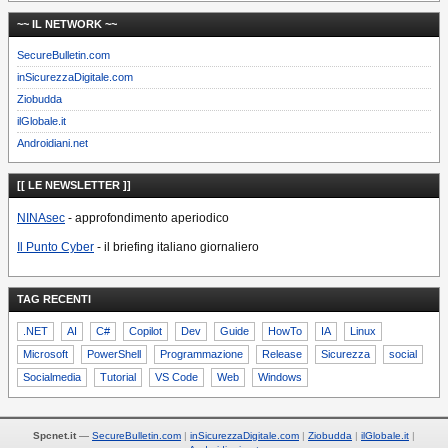
~~ IL NETWORK ~~
SecureBulletin.com
inSicurezzaDigitale.com
Ziobudda
ilGlobale.it
Androidiani.net
[[ LE NEWSLETTER ]]
NINAsec
- approfondimento aperiodico
Il Punto Cyber
- il briefing italiano giornaliero
TAG RECENTI
.NET
AI
C#
Copilot
Dev
Guide
HowTo
IA
Linux
Microsoft
PowerShell
Programmazione
Release
Sicurezza
social
Socialmedia
Tutorial
VS Code
Web
Windows
Spcnet.it
—
SecureBulletin.com
inSicurezzaDigitale.com
Ziobudda
ilGlobale.it