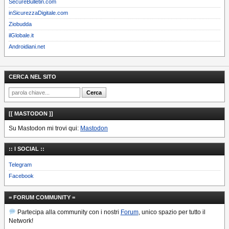
SecureBulletin.com
inSicurezzaDigitale.com
Ziobudda
ilGlobale.it
Androidiani.net
CERCA NEL SITO
[[ MASTODON ]]
Su Mastodon mi trovi qui:
Mastodon
:: I SOCIAL ::
Telegram
Facebook
= FORUM COMMUNITY =
Partecipa alla community con i nostri
Forum
, unico spazio per tutto il
Network!