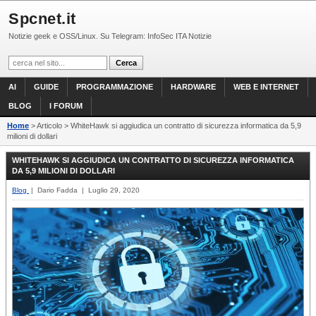
Spcnet.it
Notizie geek e OSS/Linux. Su Telegram: InfoSec ITA Notizie
AI
GUIDE
PROGRAMMAZIONE
HARDWARE
WEB E INTERNET
BLOG
I FORUM
Home
> Articolo > WhiteHawk si aggiudica un contratto di sicurezza informatica da 5,9
milioni di dollari
WHITEHAWK SI AGGIUDICA UN CONTRATTO DI SICUREZZA INFORMATICA
DA 5,9 MILIONI DI DOLLARI
Blog
| Dario Fadda | Luglio 29, 2020